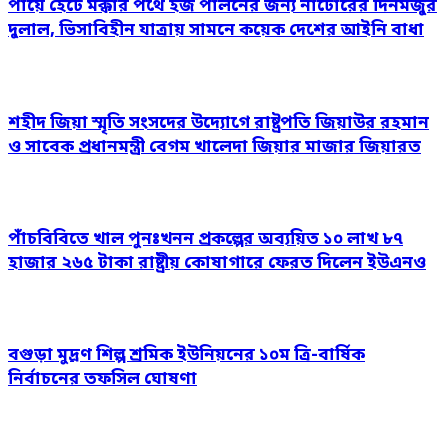
পায়ে হেঁটে মক্কার পথে হজ পালনের জন্য নাটোরের দিনমজুর
দুলাল, ভিসাবিহীন যাত্রায় সামনে কয়েক দেশের আইনি বাধা
শহীদ জিয়া স্মৃতি সংসদের উদ্যোগে রাষ্ট্রপতি জিয়াউর রহমান
ও সাবেক প্রধানমন্ত্রী বেগম খালেদা জিয়ার মাজার জিয়ারত
পাঁচবিবিতে খাল পুনঃখনন প্রকল্পের অব্যয়িত ১০ লাখ ৮৭
হাজার ২৬৫ টাকা রাষ্ট্রীয় কোষাগারে ফেরত দিলেন ইউএনও
বগুড়া মুদ্রণ শিল্প শ্রমিক ইউনিয়নের ১০ম ত্রি-বার্ষিক
নির্বাচনের তফসিল ঘোষণা