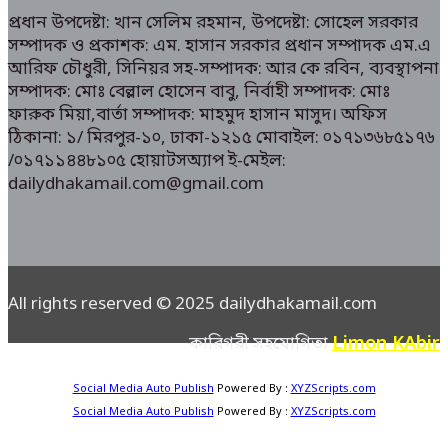
প্রধান উপদেষ্টা: খান সেলিম রহমান, উপদেষ্টা: সোহেল সরকার
সম্পাদক ও প্রকাশক: এম. হাসান সরকার প্রধান সম্পাদক এম.এ
আরিফ চৌধুরী, সিনিয়র সহ-সম্পাদক: আর কে রবিন, ব্যবস্থাপনা
সম্পাদক: মোঃ বেল্লাল হোসেন বাবু, নির্বাহী সম্পাদক: মোঃ
ফারুক মিয়া,বার্তা সম্পাদক: মাহমুদ হাসান মাসুদ। অফিস
ঠিকানা: ১/ মিরপুর-১০, ঢাকা-১২১৫ মোবাইল: ০১৭১৩৬৮৫১৭৬
/০১৭১১৪৪৮১০৫ হোয়াটসঅ্যাপ ই-মেইল:
dailydhakamail.com@gmail.com
All rights reserved © 2025 dailydhakamail.com
Limon KAbir
কারিগরী সহযোগিতা
Social Media Auto Publish
Powered By :
XYZScripts.com
Social Media Auto Publish
Powered By :
XYZScripts.com