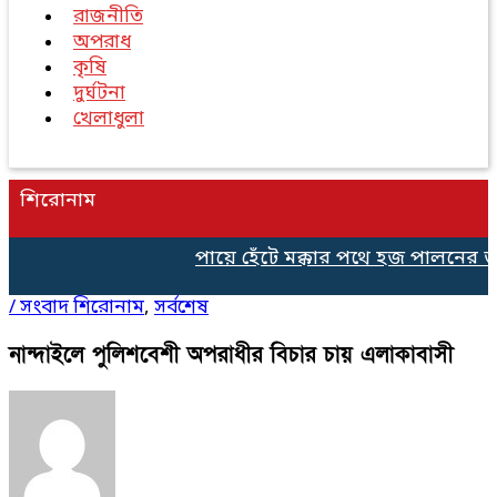
রাজনীতি
অপরাধ
কৃষি
দুর্ঘটনা
খেলাধুলা
শিরোনাম
পায়ে হেঁটে মক্কার পথে হজ পালনের জন্য
/
সংবাদ শিরোনাম
,
সর্বশেষ
নান্দাইলে পুলিশবেশী অপরাধীর বিচার চায় এলাকাবাসী