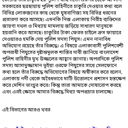
কোটায় তাঁর চাকুরি হয় পুলিশ বাহিনীতে। এরপর থেকে আ’লীগ
সরকারের ছত্রছায়ায় পুলিশ বাহিনীতে চাকুরি দেওয়ার কথা বলে
বিভিন্ন লোকজনের কাছ থেকে ঘুষবাণিজ্য সহ বিভিন্ন ধরনের
প্রতারণা করে আসছে। এমনকি নিজ এলাকায় নিরীহ ব্যক্তিদের
জায়গা দখল ও মিথ্যায় মামলায় জড়িয়ে সাধারণ মানুষকে
হয়রানি করে আসছে। চাকুরির টাকা ফেরত চাইলে ক্রস ফায়ারে
দেওয়ারও হুমকি দেয় পুলিশ সদস্য পিযুস। এমন নানাবিধ
অভিযোগ রয়েছে তাঁর বিরুদ্ধে। এ বিষয়ে এলাকাবাসী পুলিশবেশী
অপরাধী পিযুসের দৃষ্টান্তমূলক শাস্তির দাবী জানিয়ে বাংলাদেশ
পুলিশ বাহিনীর মুখ উজ্জলের আহ্বান জানায়। অপরদিকে পুলিশ
সদস্য আসাদুজ্জামান ভূইয়া ওরফে পিযুসের সাথে সেলফোনে
কথা হলে তাঁর বিরুদ্ধে অভিযোগের বিষয়ে অস্বীকার করে বলেন,
এলাকায় নদী থেকে অবৈধভাবে মাটি উত্তোলনে প্রশাসন হস্তক্ষেপ
করে মেশিন ভাংচুর করে। কিন্তু তারা আমাকে দোষারোপ করছে
এবং এরই ক্ষোভে আমার বিরুদ্ধে মিথ্যা অপপ্রচার চালাচ্ছে।
এই বিভাগের আরও খবর