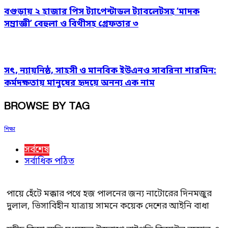
বগুড়ায় ২ হাজার পিস ট্যাপেন্টাডল ট্যাবলেটসহ ‘মাদক
সম্রাজ্ঞী’ বেহুলা ও বিথীসহ গ্রেফতার ৩
সৎ, ন্যায়নিষ্ঠ, সাহসী ও মানবিক ইউএনও সাবরিনা শারমিন:
কর্মদক্ষতায় মানুষের হৃদয়ে অনন্য এক নাম
BROWSE BY TAG
শিক্ষা
সর্বশেষ
সর্বাধিক পঠিত
পায়ে হেঁটে মক্কার পথে হজ পালনের জন্য নাটোরের দিনমজুর
দুলাল, ভিসাবিহীন যাত্রায় সামনে কয়েক দেশের আইনি বাধা