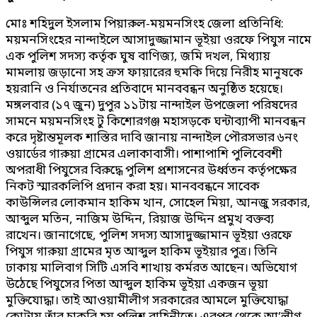
মোঃ শহিদুল ইসলাম পিয়ারুল-ময়মনসিংহ জেলা প্রতিনিধি:
ময়মনসিংহের নান্দাইলে আসাদুজ্জামান ভূইয়া ওরফে পিযুস নামে
এক পুলিশ সদস্য কর্তৃক ঘুষ বাণিজ্য, জমি দখল, মিথ্যায়
মামলায় জড়ানো সহ ক্রস ফায়ারের হুমকি দিয়ে নিরীহ মানুষকে
হয়রানি ও নির্যাতনের প্রতিবাদে মানববন্ধন অনুষ্ঠিত হয়েছে।
মঙ্গলবার (১৭ জুন) দুপুর ১১টায় নান্দাইল উপজেলা পরিষদের
সামনে ময়মনসিংহ টু কিশোরগঞ্জ মহাসড়কে ঘন্টাব্যাপী মানবন্ধন
করে দৃষ্টান্তমূলক শাস্তির দাবি জানায় নান্দাইল পৌরসভার ৬নং
ওয়ার্ডের গারুয়া গ্রামের এলাকাবাসী। পাশাপাশি পুলিবেবশী
অপরাধী পিযুসের বিরুদ্ধে পুলিশ প্রশাসনের উর্ধ্বতন কর্তৃপক্ষের
নিকট স্মারকলিপি প্রদান করা হয়। মানববন্ধনে সাবেক
কাউন্সিলর লোকমান হাকিম খান, সোহেল মিয়া, আনজু সরকার,
আব্দুল মতিন, নাজিম উদ্দিন, রিয়াজ উদ্দিন প্রমুখ বক্তব্য
রাখেন। জানাগেছে, পুলিশ সদস্য আসাদুজ্জামান ভূইয়া ওরফে
পিযুস গারুয়া গ্রামের মৃত আব্দুল হাকিম ভূইয়ার পুত্র। তিনি
ঢাকায় মালিবাগ সিটি এসবি শাখায় কর্মরত আছেন। অভিযোগ
উঠেছে পিযুসের পিতা আব্দুল হাকিম ভূইয়া একজন ভূয়া
মুক্তিযোদ্ধা। তাই আওয়ামীলীগ সরকারের আমলে মুক্তিযোদ্ধা