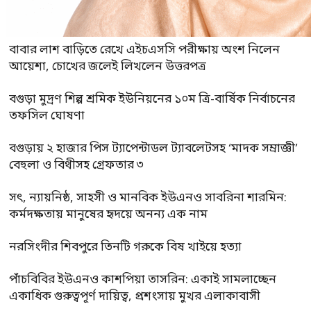
বাবার লাশ বাড়িতে রেখে এইচএসসি পরীক্ষায় অংশ নিলেন
আয়েশা, চোখের জলেই লিখলেন উত্তরপত্র
বগুড়া মুদ্রণ শিল্প শ্রমিক ইউনিয়নের ১০ম ত্রি-বার্ষিক নির্বাচনের
তফসিল ঘোষণা
বগুড়ায় ২ হাজার পিস ট্যাপেন্টাডল ট্যাবলেটসহ ‘মাদক সম্রাজ্ঞী’
বেহুলা ও বিথীসহ গ্রেফতার ৩
সৎ, ন্যায়নিষ্ঠ, সাহসী ও মানবিক ইউএনও সাবরিনা শারমিন:
কর্মদক্ষতায় মানুষের হৃদয়ে অনন্য এক নাম
নরসিংদীর শিবপুরে তিনটি গরুকে বিষ খাইয়ে হত্যা
পাঁচবিবির ইউএনও কাশপিয়া তাসরিন: একাই সামলাচ্ছেন
একাধিক গুরুত্বপূর্ণ দায়িত্ব, প্রশংসায় মুখর এলাকাবাসী