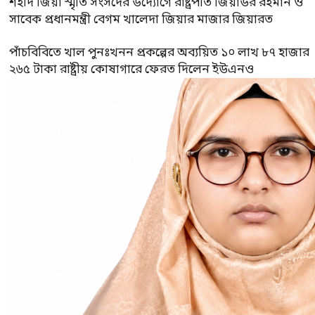
শহীদ জিয়া স্মৃতি সংসদের উদ্যোগে রাষ্ট্রপতি জিয়াউর রহমান ও
সাবেক প্রধানমন্ত্রী বেগম খালেদা জিয়ার মাজার জিয়ারত
পাঁচবিবিতে খাল পুনঃখনন প্রকল্পের অব্যয়িত ১০ লাখ ৮৭ হাজার
২৬৫ টাকা রাষ্ট্রীয় কোষাগারে ফেরত দিলেন ইউএনও