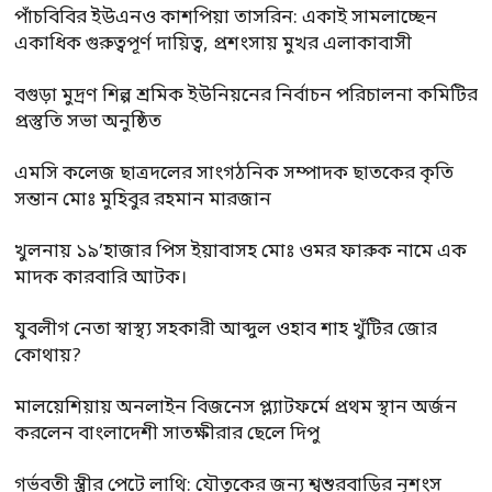
পাঁচবিবির ইউএনও কাশপিয়া তাসরিন: একাই সামলাচ্ছেন
একাধিক গুরুত্বপূর্ণ দায়িত্ব, প্রশংসায় মুখর এলাকাবাসী
বগুড়া মুদ্রণ শিল্প শ্রমিক ইউনিয়নের নির্বাচন পরিচালনা কমিটির
প্রস্তুতি সভা অনুষ্ঠিত
এমসি কলেজ ছাত্রদলের সাংগঠনিক সম্পাদক ছাতকের কৃতি
সন্তান মোঃ মুহিবুর রহমান মারজান
খুলনায় ১৯’হাজার পিস ইয়াবাসহ মোঃ ওমর ফারুক নামে এক
মাদক কারবারি আটক।
যুবলীগ নেতা স্বাস্থ্য সহকারী আব্দুল ওহাব শাহ খুঁটির জোর
কোথায়?
মালয়েশিয়ায় অনলাইন বিজনেস প্ল্যাটফর্মে প্রথম স্থান অর্জন
করলেন বাংলাদেশী সাতক্ষীরার ছেলে দিপু
গর্ভবতী স্ত্রীর পেটে লাথি: যৌতুকের জন্য শ্বশুরবাড়ির নৃশংস