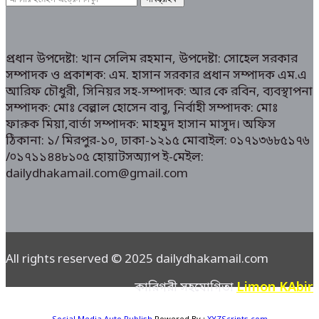
প্রধান উপদেষ্টা: খান সেলিম রহমান, উপদেষ্টা: সোহেল সরকার
সম্পাদক ও প্রকাশক: এম. হাসান সরকার প্রধান সম্পাদক এম.এ
আরিফ চৌধুরী, সিনিয়র সহ-সম্পাদক: আর কে রবিন, ব্যবস্থাপনা
সম্পাদক: মোঃ বেল্লাল হোসেন বাবু, নির্বাহী সম্পাদক: মোঃ
ফারুক মিয়া,বার্তা সম্পাদক: মাহমুদ হাসান মাসুদ। অফিস
ঠিকানা: ১/ মিরপুর-১০, ঢাকা-১২১৫ মোবাইল: ০১৭১৩৬৮৫১৭৬
/০১৭১১৪৪৮১০৫ হোয়াটসঅ্যাপ ই-মেইল:
dailydhakamail.com@gmail.com
All rights reserved © 2025 dailydhakamail.com
Limon KAbir
কারিগরী সহযোগিতা