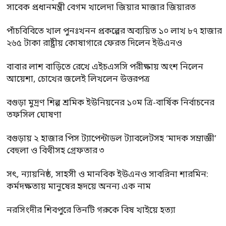
সাবেক প্রধানমন্ত্রী বেগম খালেদা জিয়ার মাজার জিয়ারত
পাঁচবিবিতে খাল পুনঃখনন প্রকল্পের অব্যয়িত ১০ লাখ ৮৭ হাজার
২৬৫ টাকা রাষ্ট্রীয় কোষাগারে ফেরত দিলেন ইউএনও
বাবার লাশ বাড়িতে রেখে এইচএসসি পরীক্ষায় অংশ নিলেন
আয়েশা, চোখের জলেই লিখলেন উত্তরপত্র
বগুড়া মুদ্রণ শিল্প শ্রমিক ইউনিয়নের ১০ম ত্রি-বার্ষিক নির্বাচনের
তফসিল ঘোষণা
বগুড়ায় ২ হাজার পিস ট্যাপেন্টাডল ট্যাবলেটসহ ‘মাদক সম্রাজ্ঞী’
বেহুলা ও বিথীসহ গ্রেফতার ৩
সৎ, ন্যায়নিষ্ঠ, সাহসী ও মানবিক ইউএনও সাবরিনা শারমিন:
কর্মদক্ষতায় মানুষের হৃদয়ে অনন্য এক নাম
নরসিংদীর শিবপুরে তিনটি গরুকে বিষ খাইয়ে হত্যা