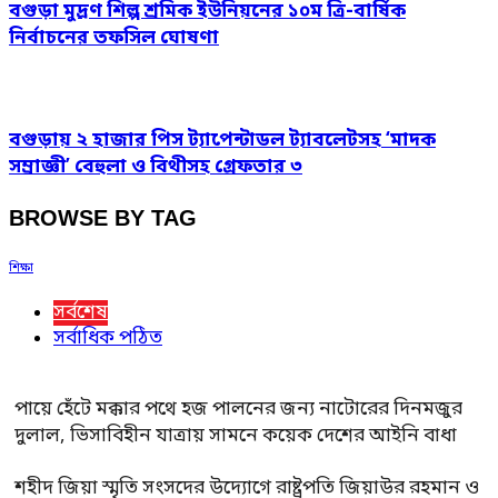
বগুড়া মুদ্রণ শিল্প শ্রমিক ইউনিয়নের ১০ম ত্রি-বার্ষিক
নির্বাচনের তফসিল ঘোষণা
বগুড়ায় ২ হাজার পিস ট্যাপেন্টাডল ট্যাবলেটসহ ‘মাদক
সম্রাজ্ঞী’ বেহুলা ও বিথীসহ গ্রেফতার ৩
BROWSE BY TAG
শিক্ষা
সর্বশেষ
সর্বাধিক পঠিত
পায়ে হেঁটে মক্কার পথে হজ পালনের জন্য নাটোরের দিনমজুর
দুলাল, ভিসাবিহীন যাত্রায় সামনে কয়েক দেশের আইনি বাধা
শহীদ জিয়া স্মৃতি সংসদের উদ্যোগে রাষ্ট্রপতি জিয়াউর রহমান ও