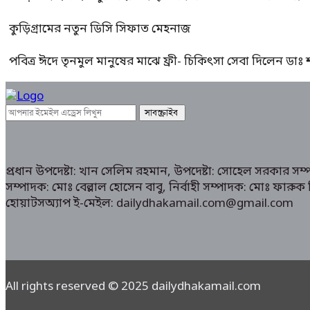
কুড়িগ্রামের নতুন ডিসি সিফাত মেহনাজ
পবিত্র ঈদে তৃনমুল মানুষের মাঝে ফ্রী- চিকিৎসা সেবা দিলেন ডা
প্রধান উপদেষ্টা: খান সেলিম রহমান, উপদেষ্টা: সোহেল সরকার স
সম্পাদক: মোঃ বেল্লাল হোসেন বাবু, নির্বাহী সম্পাদক: মোঃ ফা
হোয়াটসঅ্যাপ ই-মেইল: dailydhakamail.com@gmail.com
All rights reserved © 2025 dailydhakamail.com