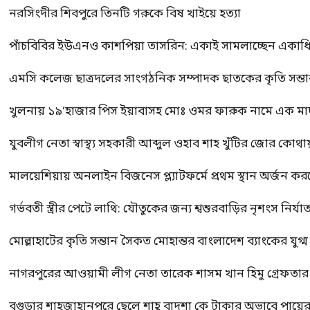
নরসিংদীর শিবপুরে তিনটি গরুকে বিষ খাইয়ে হত্যা
পাঁচবিবির ইউএনও কাশপিয়া তাসরিন: একাই সামলাচ্ছেন একাধিক গুর
এমসি কলেজ ছাত্রদলের সাংগঠনিক সম্পাদক ছাতকের কৃতি সন্তা
খুলনায় ১৯’হাজার পিস ইয়াবাসহ মোঃ ওমর ফারুক নামে এক 
যুবলীগ নেতা স্বাস্থ্য সহকারী আব্দুল ওহাব শাহ খুঁটির জোর কোথা
মালয়েশিয়ায় অনলাইন বিজনেস প্ল্যাটফর্মে প্রথম স্থান অর্জন ক
গর্ভবতী স্ত্রীর পেটে লাথি: যৌতুকের জন্য শ্বশুরবাড়ির নৃশংস নির্যা
মোল্লাহাটের কৃতি সন্তান সৈকত মোহান্তর বাংলাদেশ ব্যাংকের যুগ
নাগরপুরের আওয়ামী লীগ নেতা তারেক শাসম খান হিমু গ্রেফতার
বগুড়ার শাহজাহানপুরে ছেলে শাহ্ বাদশা কে টাকার অভাবে পায়