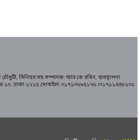
 চৌধুরী, সিনিয়র সহ-সম্পাদক: আর কে রবিন, ব্যবস্থাপনা
১/ মিরপুর-১০, ঢাকা-১২১৫ মোবাইল: ০১৭১৩৬৮৫১৭৬ /০১৭১১৪৪৮১০৫