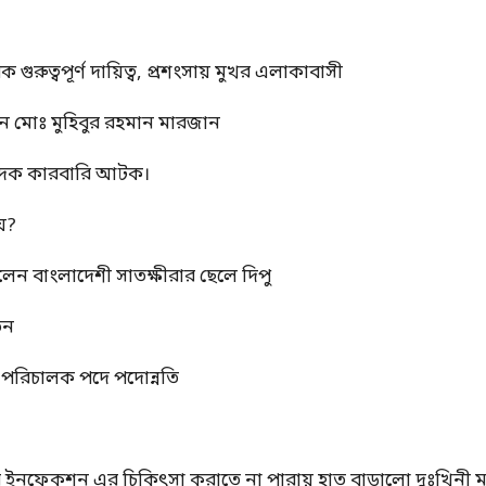
ুত্বপূর্ণ দায়িত্ব, প্রশংসায় মুখর এলাকাবাসী
ন মোঃ মুহিবুর রহমান মারজান
মাদক কারবারি আটক।
য়?
রলেন বাংলাদেশী সাতক্ষীরার ছেলে দিপু
তন
্ম পরিচালক পদে পদোন্নতি
ের ইনফেকশন এর চিকিৎসা করাতে না পারায় হাত বাড়ালো দুঃখিনী ম