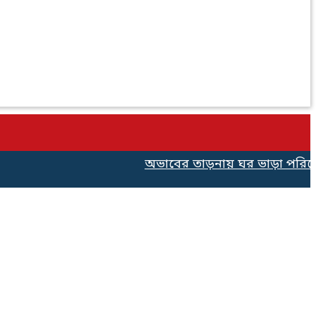
অভাবের তাড়নায় ঘর ভাড়া পরিশোধে ৫০০