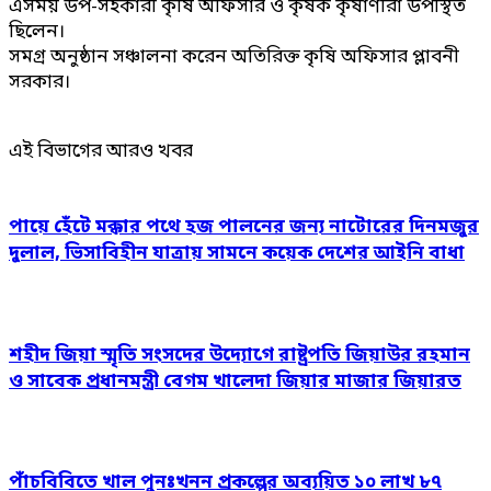
এসময় উপ-সহকারী কৃষি অফিসার ও কৃষক কৃষাণীরা উপস্থিত
ছিলেন।
সমগ্র অনুষ্ঠান সঞ্চালনা করেন অতিরিক্ত কৃষি অফিসার প্লাবনী
সরকার।
এই বিভাগের আরও খবর
পায়ে হেঁটে মক্কার পথে হজ পালনের জন্য নাটোরের দিনমজুর
দুলাল, ভিসাবিহীন যাত্রায় সামনে কয়েক দেশের আইনি বাধা
শহীদ জিয়া স্মৃতি সংসদের উদ্যোগে রাষ্ট্রপতি জিয়াউর রহমান
ও সাবেক প্রধানমন্ত্রী বেগম খালেদা জিয়ার মাজার জিয়ারত
পাঁচবিবিতে খাল পুনঃখনন প্রকল্পের অব্যয়িত ১০ লাখ ৮৭