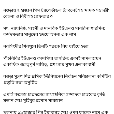
বগুড়ায় ২ হাজার পিস ট্যাপেন্টাডল ট্যাবলেটসহ ‘মাদক সম্রাজ্ঞী’
বেহুলা ও বিথীসহ গ্রেফতার ৩
সৎ, ন্যায়নিষ্ঠ, সাহসী ও মানবিক ইউএনও সাবরিনা শারমিন:
কর্মদক্ষতায় মানুষের হৃদয়ে অনন্য এক নাম
নরসিংদীর শিবপুরে তিনটি গরুকে বিষ খাইয়ে হত্যা
পাঁচবিবির ইউএনও কাশপিয়া তাসরিন: একাই সামলাচ্ছেন
একাধিক গুরুত্বপূর্ণ দায়িত্ব, প্রশংসায় মুখর এলাকাবাসী
বগুড়া মুদ্রণ শিল্প শ্রমিক ইউনিয়নের নির্বাচন পরিচালনা কমিটির
প্রস্তুতি সভা অনুষ্ঠিত
এমসি কলেজ ছাত্রদলের সাংগঠনিক সম্পাদক ছাতকের কৃতি
সন্তান মোঃ মুহিবুর রহমান মারজান
খুলনায় ১৯’হাজার পিস ইয়াবাসহ মোঃ ওমর ফারুক নামে এক