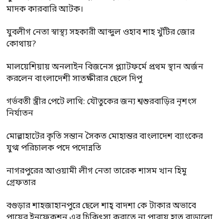
মাদক কারবারি আটক।
যুবলীগ নেতা স্বাস্থ্য সহকারী আব্দুল ওহাব শাহ খুঁটির জোর
কোথায়?
মালয়েশিয়ায় অনলাইন বিজনেস প্ল্যাটফর্মে প্রথম স্থান অর্জন
করলেন বাংলাদেশী সাতক্ষীরার ছেলে দিপু
গর্ভবতী স্ত্রীর পেটে লাথি: যৌতুকের জন্য শ্বশুরবাড়ির নৃশংস
নির্যাতন
মোল্লাহাটের কৃতি সন্তান সৈকত মোহান্তর বাংলাদেশ ব্যাংকের
যুগ্ম পরিচালক পদে পদোন্নতি
নাগরপুরের আওয়ামী লীগ নেতা তারেক শাসম খান হিমু
গ্রেফতার
বগুড়ার শাহজাহানপুরে ছেলে শাহ্ বাদশা কে টাকার অভাবে
পায়ের ইনফেকশন এর চিকিৎসা করাতে না পারায় হাত বাড়ালো