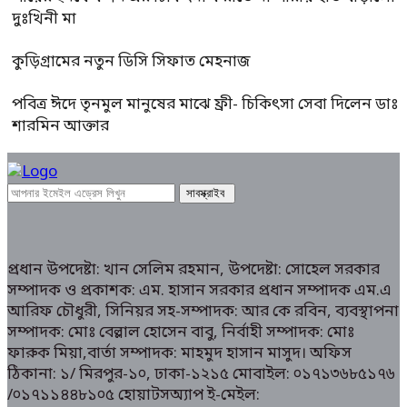
দুঃখিনী মা
কুড়িগ্রামের নতুন ডিসি সিফাত মেহনাজ
পবিত্র ঈদে তৃনমুল মানুষের মাঝে ফ্রী- চিকিৎসা সেবা দিলেন ডাঃ
শারমিন আক্তার
প্রধান উপদেষ্টা: খান সেলিম রহমান, উপদেষ্টা: সোহেল সরকার
সম্পাদক ও প্রকাশক: এম. হাসান সরকার প্রধান সম্পাদক এম.এ
আরিফ চৌধুরী, সিনিয়র সহ-সম্পাদক: আর কে রবিন, ব্যবস্থাপনা
সম্পাদক: মোঃ বেল্লাল হোসেন বাবু, নির্বাহী সম্পাদক: মোঃ
ফারুক মিয়া,বার্তা সম্পাদক: মাহমুদ হাসান মাসুদ। অফিস
ঠিকানা: ১/ মিরপুর-১০, ঢাকা-১২১৫ মোবাইল: ০১৭১৩৬৮৫১৭৬
/০১৭১১৪৪৮১০৫ হোয়াটসঅ্যাপ ই-মেইল: