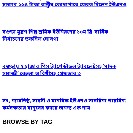
হাজার ২৬৫ টাকা রাষ্ট্রীয় কোষাগারে ফেরত দিলেন ইউএনও
বগুড়া মুদ্রণ শিল্প শ্রমিক ইউনিয়নের ১০ম ত্রি-বার্ষিক
নির্বাচনের তফসিল ঘোষণা
বগুড়ায় ২ হাজার পিস ট্যাপেন্টাডল ট্যাবলেটসহ ‘মাদক
সম্রাজ্ঞী’ বেহুলা ও বিথীসহ গ্রেফতার ৩
সৎ, ন্যায়নিষ্ঠ, সাহসী ও মানবিক ইউএনও সাবরিনা শারমিন:
কর্মদক্ষতায় মানুষের হৃদয়ে অনন্য এক নাম
BROWSE BY TAG