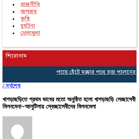
রাজনীতি
অপরাধ
কৃষি
দুর্ঘটনা
খেলাধুলা
শিরোনাম
পায়ে হেঁটে মক্কার পথে হজ পালনের জন
/
সর্বশেষ
খাগড়াছড়িতে প্রথম ভাবের মতো অনুষ্ঠিত হলো খাগড়াছড়ি সেচ্ছাসেবী
মিলনমেনা~আলুটিলায় স্বেচ্ছাসেবীদের মিলনমেলা