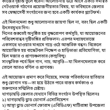
কাজের দৃষ্টান্ত তুলে ধরেন। আলোচনায় উঠে আসে একটি সমন্বিত
নেটওয়ার্ক গঠনের প্রয়োজনীয়তার বিষয়, যা ভবিষ্যতে জেলার
সব স্বেচ্ছাসেবী সংগঠনের জন্য হবে একটি কার্যকর প্ল্যাটফর্ম।
এই মিলনমেলা শুধু আলোচনার জায়গা ছিল না, বরং ছিল একটি
উৎসবমুখর দিন।
দিনের শুরুতেই অনুষ্ঠিত হয় বৃক্ষরোপণ কর্মসূচি, যা আয়োজনের
পরিবেশবান্ধব দৃষ্টিভঙ্গির প্রতিফলন। এরপর মধ্যাহ্নভোজে
একসাথে খাওয়ার মাধ্যমে গড়ে ওঠে আন্তরিক বন্ধন। বিকেলে
আয়োজিত হয় বাস্কেটবল নিক্ষেপ ও হাড়িভাঙা প্রতিযোগিতা, যা
ছিল মজার ও প্রাণচঞ্চলতার কেন্দ্রবিন্দু।
সাংস্কৃতিক পর্বে ছিল গান, নাচ, আবৃত্তি—যা মিলনমেলাকে করে
তোলে আরও বর্ণিল ও প্রাণবন্ত।
এই আয়োজন প্রমাণ করে দিয়েছে, সমাজ পরিবর্তনের হাতিয়ার
শুধু স্লোগান নয়—তা হয়ে উঠতে পারে বাস্তব কর্মকাণ্ড ও
তরুণদের সম্মিলিত চেষ্টায়।
খাগড়াছড়ি জেলার যেখানে বিভিন্ন সংগঠন উপস্থিত ছিলেনঃ
১) খাগড়াছড়ি ব্লাড ডোনার্স এসোসিয়েশন
২) আস্থা ব্লাড ডোনার্স ফোরাম (এবিডিএফ) মাটিরাঙ্গা উপজেলা