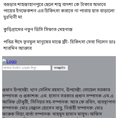
বগুড়ার শাহজাহানপুরে ছেলে শাহ্ বাদশা কে টাকার অভাবে
পায়ের ইনফেকশন এর চিকিৎসা করাতে না পারায় হাত বাড়ালো
দুঃখিনী মা
কুড়িগ্রামের নতুন ডিসি সিফাত মেহনাজ
পবিত্র ঈদে তৃনমুল মানুষের মাঝে ফ্রী- চিকিৎসা সেবা দিলেন ডাঃ
শারমিন আক্তার
প্রধান উপদেষ্টা: খান সেলিম রহমান, উপদেষ্টা: সোহেল সরকার
সম্পাদক ও প্রকাশক: এম. হাসান সরকার প্রধান সম্পাদক এম.এ
আরিফ চৌধুরী, সিনিয়র সহ-সম্পাদক: আর কে রবিন, ব্যবস্থাপনা
সম্পাদক: মোঃ বেল্লাল হোসেন বাবু, নির্বাহী সম্পাদক: মোঃ
ফারুক মিয়া,বার্তা সম্পাদক: মাহমুদ হাসান মাসুদ। অফিস