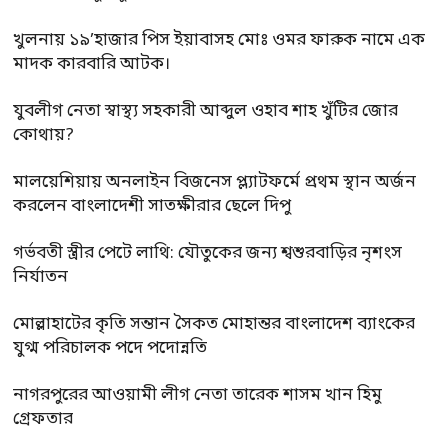
খুলনায় ১৯’হাজার পিস ইয়াবাসহ মোঃ ওমর ফারুক নামে এক
মাদক কারবারি আটক।
যুবলীগ নেতা স্বাস্থ্য সহকারী আব্দুল ওহাব শাহ খুঁটির জোর
কোথায়?
মালয়েশিয়ায় অনলাইন বিজনেস প্ল্যাটফর্মে প্রথম স্থান অর্জন
করলেন বাংলাদেশী সাতক্ষীরার ছেলে দিপু
গর্ভবতী স্ত্রীর পেটে লাথি: যৌতুকের জন্য শ্বশুরবাড়ির নৃশংস
নির্যাতন
মোল্লাহাটের কৃতি সন্তান সৈকত মোহান্তর বাংলাদেশ ব্যাংকের
যুগ্ম পরিচালক পদে পদোন্নতি
নাগরপুরের আওয়ামী লীগ নেতা তারেক শাসম খান হিমু
গ্রেফতার