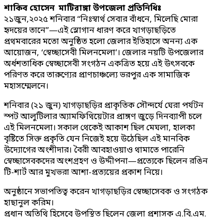
শাকিব হোসেন মাটিরাঙ্গা উপজেলা প্রতিনিধিঃ
২১জুন,২০২৫ শনিবার “নিঃস্বার্থ সেবার বাঁধনে, মিলেছি মোরা
হৃদয়ের তানে”—এই স্লোগান ধারণ করে খাগড়াছড়িতে
প্রথমবারের মতো অনুষ্ঠিত হলো জেলার ইতিহাসে অনন্য এক
আয়োজন, ‘স্বেচ্ছাসেবী মিলনমেলা’। জেলার নয়টি উপজেলার
অর্ধশতাধিক স্বেচ্ছাসেবী সংগঠন একত্রিত হয়ে এই উৎসবকে
পরিণত করে তারুণ্যের প্রাণচাঞ্চল্যে ভরপুর এক সামাজিক
মহাসম্মেলনে।
শনিবার (২১ জুন) খাগড়াছড়ির প্রাকৃতিক সৌন্দর্যে ঘেরা পর্যটন
স্পট আলুটিলার অ্যামফিথিয়েটার প্রাঙ্গণ জুড়ে দিনব্যাপী চলে
এই মিলনমেলা। সকাল থেকেই আকাশ ছিল মেঘলা, হালকা
বৃষ্টিতে সিক্ত প্রকৃতি যেন নিজেই হয়ে উঠেছিল এই মানবিক
উদ্যোগের অংশীদার। বৈরী আবহাওয়াও থামাতে পারেনি
স্বেচ্ছাসেবকদের অংশগ্রহণ ও উদ্দীপনা—প্রত্যেকে ছিলেন রঙিন
টি-শার্ট আর মুখভরা আশা-প্রত্যয়ের প্রকাশ নিয়ে।
অনুষ্ঠানে সভাপতিত্ব করেন খাগড়াছড়ির স্বেচ্ছাসেবক ও সংগঠক
হাছানুল করিম।
প্রধান অতিথি হিসেবে উপস্থিত ছিলেন জেলা প্রশাসক এ.বি.এম.