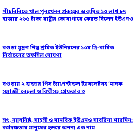
পাঁচবিবিতে খাল পুনঃখনন প্রকল্পের অব্যয়িত ১০ লাখ ৮৭
হাজার ২৬৫ টাকা রাষ্ট্রীয় কোষাগারে ফেরত দিলেন ইউএনও
বগুড়া মুদ্রণ শিল্প শ্রমিক ইউনিয়নের ১০ম ত্রি-বার্ষিক
নির্বাচনের তফসিল ঘোষণা
বগুড়ায় ২ হাজার পিস ট্যাপেন্টাডল ট্যাবলেটসহ ‘মাদক
সম্রাজ্ঞী’ বেহুলা ও বিথীসহ গ্রেফতার ৩
সৎ, ন্যায়নিষ্ঠ, সাহসী ও মানবিক ইউএনও সাবরিনা শারমিন:
কর্মদক্ষতায় মানুষের হৃদয়ে অনন্য এক নাম