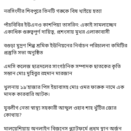
নরসিংদীর শিবপুরে তিনটি গরুকে বিষ খাইয়ে হত্যা
পাঁচবিবির ইউএনও কাশপিয়া তাসরিন: একাই সামলাচ্ছেন
একাধিক গুরুত্বপূর্ণ দায়িত্ব, প্রশংসায় মুখর এলাকাবাসী
বগুড়া মুদ্রণ শিল্প শ্রমিক ইউনিয়নের নির্বাচন পরিচালনা কমিটির
প্রস্তুতি সভা অনুষ্ঠিত
এমসি কলেজ ছাত্রদলের সাংগঠনিক সম্পাদক ছাতকের কৃতি
সন্তান মোঃ মুহিবুর রহমান মারজান
খুলনায় ১৯’হাজার পিস ইয়াবাসহ মোঃ ওমর ফারুক নামে এক
মাদক কারবারি আটক।
যুবলীগ নেতা স্বাস্থ্য সহকারী আব্দুল ওহাব শাহ খুঁটির জোর
কোথায়?
মালয়েশিয়ায় অনলাইন বিজনেস প্ল্যাটফর্মে প্রথম স্থান অর্জন