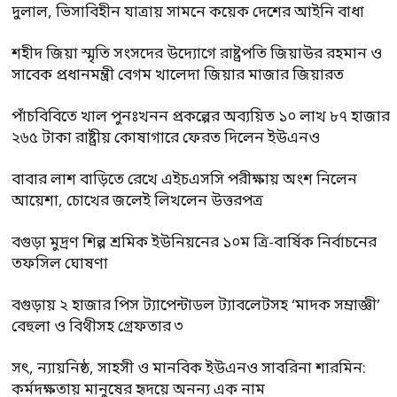
দুলাল, ভিসাবিহীন যাত্রায় সামনে কয়েক দেশের আইনি বাধা
শহীদ জিয়া স্মৃতি সংসদের উদ্যোগে রাষ্ট্রপতি জিয়াউর রহমান ও
সাবেক প্রধানমন্ত্রী বেগম খালেদা জিয়ার মাজার জিয়ারত
পাঁচবিবিতে খাল পুনঃখনন প্রকল্পের অব্যয়িত ১০ লাখ ৮৭ হাজার
২৬৫ টাকা রাষ্ট্রীয় কোষাগারে ফেরত দিলেন ইউএনও
বাবার লাশ বাড়িতে রেখে এইচএসসি পরীক্ষায় অংশ নিলেন
আয়েশা, চোখের জলেই লিখলেন উত্তরপত্র
বগুড়া মুদ্রণ শিল্প শ্রমিক ইউনিয়নের ১০ম ত্রি-বার্ষিক নির্বাচনের
তফসিল ঘোষণা
বগুড়ায় ২ হাজার পিস ট্যাপেন্টাডল ট্যাবলেটসহ ‘মাদক সম্রাজ্ঞী’
বেহুলা ও বিথীসহ গ্রেফতার ৩
সৎ, ন্যায়নিষ্ঠ, সাহসী ও মানবিক ইউএনও সাবরিনা শারমিন:
কর্মদক্ষতায় মানুষের হৃদয়ে অনন্য এক নাম