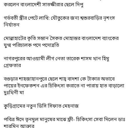
করলেন বাংলাদেশী সাতক্ষীরার ছেলে দিপু
গর্ভবতী স্ত্রীর পেটে লাথি: যৌতুকের জন্য শ্বশুরবাড়ির নৃশংস
নির্যাতন
মোল্লাহাটের কৃতি সন্তান সৈকত মোহান্তর বাংলাদেশ ব্যাংকের
যুগ্ম পরিচালক পদে পদোন্নতি
নাগরপুরের আওয়ামী লীগ নেতা তারেক শাসম খান হিমু
গ্রেফতার
বগুড়ার শাহজাহানপুরে ছেলে শাহ্ বাদশা কে টাকার অভাবে
পায়ের ইনফেকশন এর চিকিৎসা করাতে না পারায় হাত বাড়ালো
দুঃখিনী মা
কুড়িগ্রামের নতুন ডিসি সিফাত মেহনাজ
পবিত্র ঈদে তৃনমুল মানুষের মাঝে ফ্রী- চিকিৎসা সেবা দিলেন ডাঃ
শারমিন আক্তার