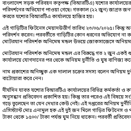
বাংলাদেশ সড়ক পরিবহন কতৃপক্ষ (বিআরটিএ) যশোর কার্যালয়ের মেকা
পরিদর্শনের অভিযোগ পাওয়া গেছে। গতকাল (২২ জুন) জাগ্রত জনতা 
করতে যশোর বিআরটিএ কার্যালয়ে হাজির হয়।
এই গাড়িটির ফিটনেস মেয়াদউত্তীর্ণ তারিখ ২৩/০৬/২০২৫। কিন্তু অনু
পরিদর্শন করেন। পরবর্তীতে গাড়িটির কোন ধরনের অভিযোগ না করেই
মোটরযান পরিদর্শক অনিমেষ মন্ডল উভয়ে জোকসাজেসে অনিয়ম দুর্
মোটরযান পরিদর্শক অনিমেষ মন্ডল এর বিরুদ্ধে গত ২ জুন একই ধরন
কার্যালয়ে যোগদানের পর থেকে অনিয়ম দুর্নীতি ও ঘুষ বাণিজ্য ক
নাম প্রকাশের অনিচ্ছুক এক দালাল চক্রের সদস্য বলেন অনিয়ম দুর্ন
বাটোয়ারা করে নেন।
দীর্ঘদিন যাবত যশোর বিআরটিএ কার্যালয়ের বিভিন্ন কর্মকর্তা ও কর্ম
অনুসন্ধান প্রতিবেদন প্রকাশিত হয়। কিন্তু তার পরেও এই বিষয়ে স
গড়ে তুলেছেন তা যেন দেখার কেউ নেই। এই দপ্তরের অনিয়ম দুর্
এসিস্ট্যান্ট মোঃ এনামুল হক এই দুই জন মিলে গাড়ির ফিটনেস ও পর
টাকা থেকে ১৫০০/ টাকা পর্যন্ত ঘুম নিয়ে থাকেন। পরবর্তী প্রতিব