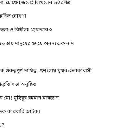
শা, চোখের জলেই লিখলেন উত্তরপত্র
র তফসিল ঘোষণা
বেহুলা ও বিথীসহ গ্রেফতার ৩
দক্ষতায় মানুষের হৃদয়ে অনন্য এক নাম
ুত্বপূর্ণ দায়িত্ব, প্রশংসায় মুখর এলাকাবাসী
স্তুতি সভা অনুষ্ঠিত
ন মোঃ মুহিবুর রহমান মারজান
মাদক কারবারি আটক।
য়?