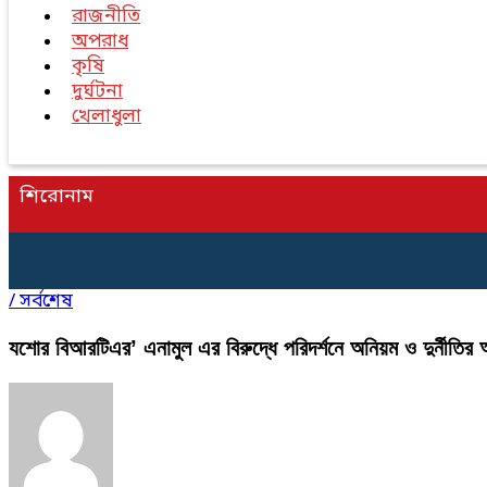
রাজনীতি
অপরাধ
কৃষি
দুর্ঘটনা
খেলাধুলা
শিরোনাম
/
সর্বশেষ
যশোর বিআরটিএর’ এনামুল এর বিরুদ্ধে পরিদর্শনে অনিয়ম ও দুর্নীতি