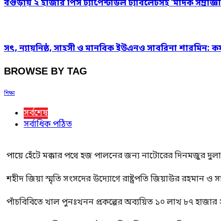
বগুড়ায় ২ হাজার পিস ট্যাপেন্টাডল ট্যাবলেটসহ ‘মাদক সম্রাজ্ঞী
সৎ, ন্যায়নিষ্ঠ, সাহসী ও মানবিক ইউএনও সাবরিনা শারমিন: কর
BROWSE BY TAG
শিক্ষা
সর্বশেষ
সর্বাধিক পঠিত
পায়ে হেঁটে মক্কার পথে হজ পালনের জন্য নাটোরের দিনমজুর দুল
শহীদ জিয়া স্মৃতি সংসদের উদ্যোগে রাষ্ট্রপতি জিয়াউর রহমান ও স
পাঁচবিবিতে খাল পুনঃখনন প্রকল্পের অব্যয়িত ১০ লাখ ৮৭ হাজার