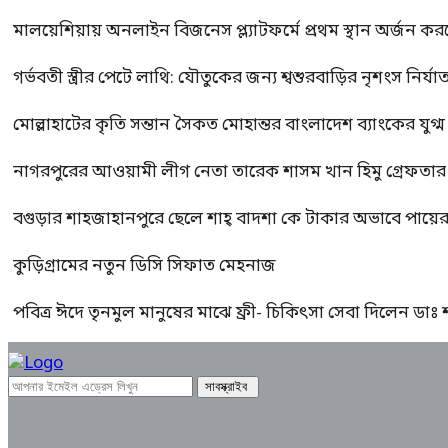
মালয়েশিয়ায় অনলাইন বিজনেস প্ল্যাটফর্মে প্রথম স্থান অর্জন ক
গর্ভবতী স্ত্রীর পেটে লাথি: যৌতুকের জন্য শ্বশুরবাড়ির নৃশংস নির্যা
মোল্লাহাটের কৃতি সন্তান সৈকত মোহান্তর বাংলাদেশ ব্যাংকের যুগ
নাগরপুরের আওয়ামী লীগ নেতা তারেক শাসম খান হিমু গ্রেফতার
বগুড়ার শাহজাহানপুরে ছেলে শাহ্ বাদশা কে টাকার অভাবে পায়
কুড়িগ্রামের নতুন ডিসি সিফাত মেহনাজ
পবিত্র ঈদে তৃনমুল মানুষের মাঝে ফ্রী- চিকিৎসা সেবা দিলেন ডা