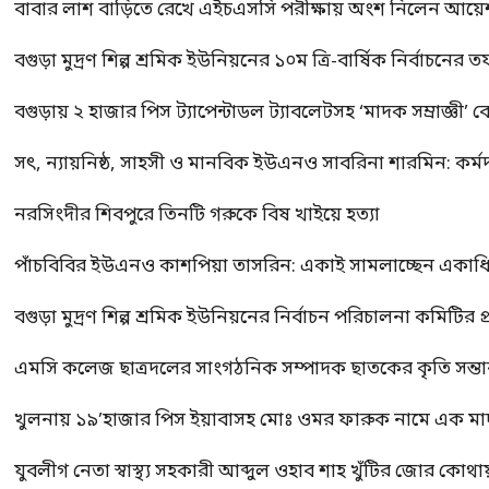
বাবার লাশ বাড়িতে রেখে এইচএসসি পরীক্ষায় অংশ নিলেন আয়ে
বগুড়া মুদ্রণ শিল্প শ্রমিক ইউনিয়নের ১০ম ত্রি-বার্ষিক নির্বাচনে
বগুড়ায় ২ হাজার পিস ট্যাপেন্টাডল ট্যাবলেটসহ ‘মাদক সম্রাজ্ঞী’ 
সৎ, ন্যায়নিষ্ঠ, সাহসী ও মানবিক ইউএনও সাবরিনা শারমিন: কর্ম
নরসিংদীর শিবপুরে তিনটি গরুকে বিষ খাইয়ে হত্যা
পাঁচবিবির ইউএনও কাশপিয়া তাসরিন: একাই সামলাচ্ছেন একাধিক গুর
বগুড়া মুদ্রণ শিল্প শ্রমিক ইউনিয়নের নির্বাচন পরিচালনা কমিটির প্র
এমসি কলেজ ছাত্রদলের সাংগঠনিক সম্পাদক ছাতকের কৃতি সন্তা
খুলনায় ১৯’হাজার পিস ইয়াবাসহ মোঃ ওমর ফারুক নামে এক 
যুবলীগ নেতা স্বাস্থ্য সহকারী আব্দুল ওহাব শাহ খুঁটির জোর কোথা