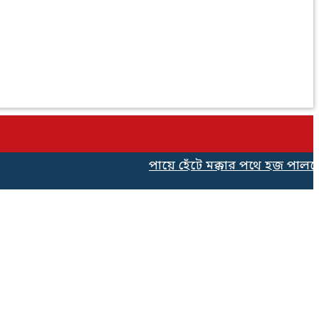
পায়ে হেঁটে মক্কার পথে হজ পালনের 