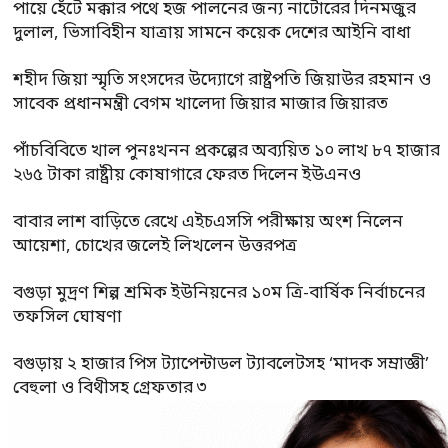
পায়ে হেঁটে মক্কার পথে হজ পালনের জন্য নাটোরের দিনমজুর
দুলাল, ভিসাবিহীন যাত্রায় সামনে কয়েক দেশের আইনি বাধা
শহীদ জিয়া স্মৃতি সংসদের উদ্যোগে রাষ্ট্রপতি জিয়াউর রহমান ও
সাবেক প্রধানমন্ত্রী বেগম খালেদা জিয়ার মাজার জিয়ারত
পাঁচবিবিতে খাল পুনঃখনন প্রকল্পের অব্যয়িত ১০ লাখ ৮৭ হাজার
২৬৫ টাকা রাষ্ট্রীয় কোষাগারে ফেরত দিলেন ইউএনও
বাবার লাশ বাড়িতে রেখে এইচএসসি পরীক্ষায় অংশ নিলেন
আয়েশা, চোখের জলেই লিখলেন উত্তরপত্র
বগুড়া মুদ্রণ শিল্প শ্রমিক ইউনিয়নের ১০ম ত্রি-বার্ষিক নির্বাচনের
তফসিল ঘোষণা
বগুড়ায় ২ হাজার পিস ট্যাপেন্টাডল ট্যাবলেটসহ ‘মাদক সম্রাজ্ঞী’
বেহুলা ও বিথীসহ গ্রেফতার ৩