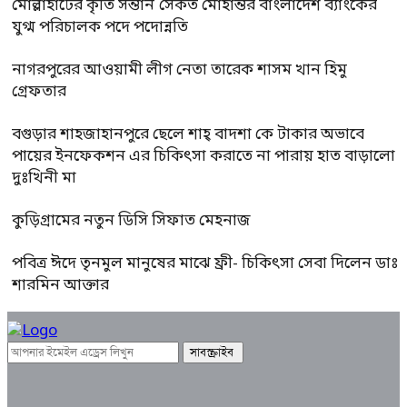
মোল্লাহাটের কৃতি সন্তান সৈকত মোহান্তর বাংলাদেশ ব্যাংকের
যুগ্ম পরিচালক পদে পদোন্নতি
নাগরপুরের আওয়ামী লীগ নেতা তারেক শাসম খান হিমু
গ্রেফতার
বগুড়ার শাহজাহানপুরে ছেলে শাহ্ বাদশা কে টাকার অভাবে
পায়ের ইনফেকশন এর চিকিৎসা করাতে না পারায় হাত বাড়ালো
দুঃখিনী মা
কুড়িগ্রামের নতুন ডিসি সিফাত মেহনাজ
পবিত্র ঈদে তৃনমুল মানুষের মাঝে ফ্রী- চিকিৎসা সেবা দিলেন ডাঃ
শারমিন আক্তার