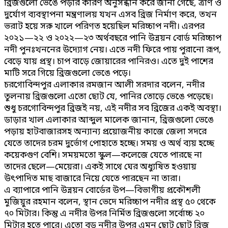
ব্রিজগুলো ভেঙে পড়ার কারণ অনুসন্ধান করে জানা গেছে, ত্রাণ ও
দুর্যোগ ব্যবস্থাপনা মন্ত্রণালয় যখন এসব ব্রিজ নির্মাণ করে, তখন
ভরাট হয়ে সরু খালে পরিণত হয়েছিল মরিচ্চাপ নদী। এরপর
২০২১—২২ ও ২০২২—২৩ অর্থবছরে পানি উন্নয়ন বোর্ড মরিচ্চাপ
নদী পুনঃখননের উদ্যোগ নেয়। এতে নদী ফিরে পায় পুরানো রূপ,
বেড়ে যায় প্রস্থ। চাপ বাড়ে জোয়ারের পানিরও। এতে দুই পাশের
মাটি সরে গিয়ে ব্রিজগুলো ভেঙে পড়ে।
চরগোবিন্দপুর এলাকার রমজান আলী সরদার বলেন, নদীর
তুলনায় ব্রিজগুলো এতো ছোট যে, পানির তোড়ে ভেঙে পড়েছে।
শুধু চরগোবিন্দপুর ব্রিজই নয়, এই নদীর সব ব্রিজের একই অবস্থা।
ডাড়ার খাল এলাকার আব্দুল মালেক জানান, ব্রিজগুলো ভেঙে
পড়ায় হাটবাজারসহ অন্যান্য প্রয়োজনীয় কাজে জেলা সদরে
যেতে তাদের চরম দুর্ভোগ পোহাতে হচ্ছে। সময় ও অর্থ ব্যয় হচ্ছে
কয়েকগুণ বেশি। সময়মতো স্কুল—কলেজে যেতে পারছে না
তাদের ছেলে—মেয়েরা। একই সাথে ঘের অধ্যুষিত হওয়ায়
উৎপাদিত মাছ বাজারে নিয়ে যেতে পারছেন না তারা।
এ ব্যাপারে পানি উন্নয়ন বোর্ডের উপ—বিভাগীয় প্রকৌশলী
মুজিয়ুর রহমান বলেন, স্থান ভেদে মরিচ্চাপ নদীর প্রস্থ ৫০ থেকে
৭০ মিটার। কিন্তু এ নদীর উপর নির্মিত ব্রিজগুলো সর্বোচ্চ ২০
মিটার হতে পারে। এতো বড় নদীর উপর এমন ছোট ছোট ব্রিজ