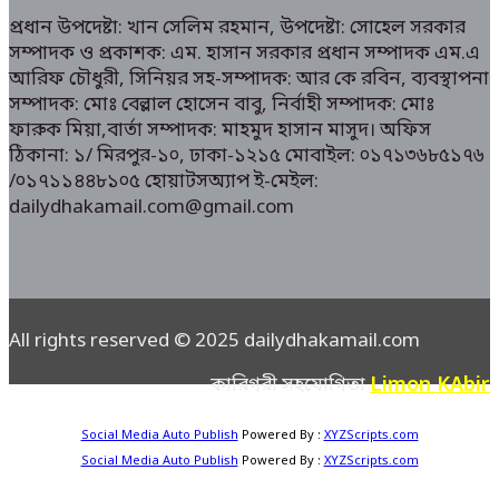
প্রধান উপদেষ্টা: খান সেলিম রহমান, উপদেষ্টা: সোহেল সরকার
সম্পাদক ও প্রকাশক: এম. হাসান সরকার প্রধান সম্পাদক এম.এ
আরিফ চৌধুরী, সিনিয়র সহ-সম্পাদক: আর কে রবিন, ব্যবস্থাপনা
সম্পাদক: মোঃ বেল্লাল হোসেন বাবু, নির্বাহী সম্পাদক: মোঃ
ফারুক মিয়া,বার্তা সম্পাদক: মাহমুদ হাসান মাসুদ। অফিস
ঠিকানা: ১/ মিরপুর-১০, ঢাকা-১২১৫ মোবাইল: ০১৭১৩৬৮৫১৭৬
/০১৭১১৪৪৮১০৫ হোয়াটসঅ্যাপ ই-মেইল:
dailydhakamail.com@gmail.com
All rights reserved © 2025 dailydhakamail.com
Limon KAbir
কারিগরী সহযোগিতা
Social Media Auto Publish
Powered By :
XYZScripts.com
Social Media Auto Publish
Powered By :
XYZScripts.com