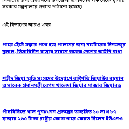
নির্মাণের জন্য এরই মধ্যে উপজেলা প্রশাসনের পক্ষ থেকে স্থানীয়
সরকার মন্ত্রণালয়ে প্রস্তাব পাঠানো হয়েছে।
এই বিভাগের আরও খবর
পায়ে হেঁটে মক্কার পথে হজ পালনের জন্য নাটোরের দিনমজুর
দুলাল, ভিসাবিহীন যাত্রায় সামনে কয়েক দেশের আইনি বাধা
শহীদ জিয়া স্মৃতি সংসদের উদ্যোগে রাষ্ট্রপতি জিয়াউর রহমান
ও সাবেক প্রধানমন্ত্রী বেগম খালেদা জিয়ার মাজার জিয়ারত
পাঁচবিবিতে খাল পুনঃখনন প্রকল্পের অব্যয়িত ১০ লাখ ৮৭
হাজার ২৬৫ টাকা রাষ্ট্রীয় কোষাগারে ফেরত দিলেন ইউএনও