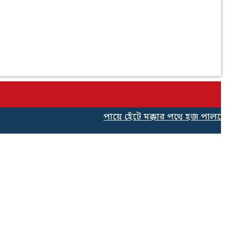
পায়ে হেঁটে মক্কার পথে হজ পালনের 