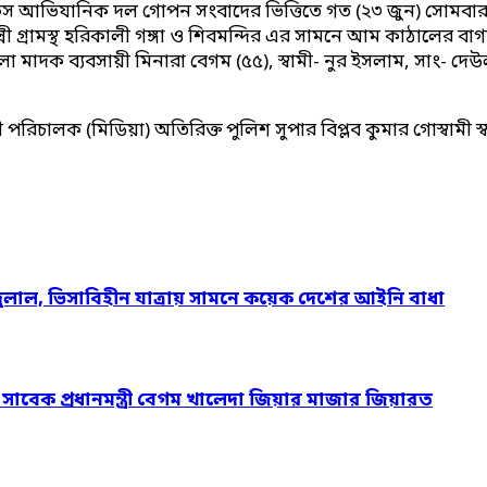
চৌকস আভিযানিক দল গোপন সংবাদের ভিত্তিতে গত (২৩ ‍জুন) সোমবার
রুন্নী গ্রামস্থ হরিকালী গঙ্গা ও শিবমন্দির এর সামনে আম কাঠালে
িলা মাদক ব্যবসায়ী মিনারা বেগম (৫৫), স্বামী- নুর ইসলাম, সাং- দ
রিচালক (মিডিয়া) অতিরিক্ত পুলিশ সুপার বিপ্লব কুমার গোস্বামী স্বাক
দুলাল, ভিসাবিহীন যাত্রায় সামনে কয়েক দেশের আইনি বাধা
ও সাবেক প্রধানমন্ত্রী বেগম খালেদা জিয়ার মাজার জিয়ারত