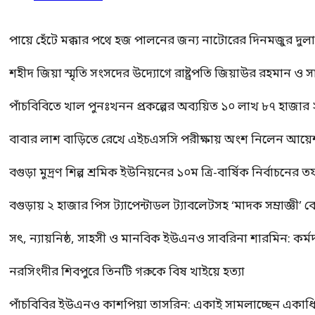
পায়ে হেঁটে মক্কার পথে হজ পালনের জন্য নাটোরের দিনমজুর দুল
শহীদ জিয়া স্মৃতি সংসদের উদ্যোগে রাষ্ট্রপতি জিয়াউর রহমান ও স
পাঁচবিবিতে খাল পুনঃখনন প্রকল্পের অব্যয়িত ১০ লাখ ৮৭ হাজার
বাবার লাশ বাড়িতে রেখে এইচএসসি পরীক্ষায় অংশ নিলেন আয়ে
বগুড়া মুদ্রণ শিল্প শ্রমিক ইউনিয়নের ১০ম ত্রি-বার্ষিক নির্বাচনে
বগুড়ায় ২ হাজার পিস ট্যাপেন্টাডল ট্যাবলেটসহ ‘মাদক সম্রাজ্ঞী’ 
সৎ, ন্যায়নিষ্ঠ, সাহসী ও মানবিক ইউএনও সাবরিনা শারমিন: কর্ম
নরসিংদীর শিবপুরে তিনটি গরুকে বিষ খাইয়ে হত্যা
পাঁচবিবির ইউএনও কাশপিয়া তাসরিন: একাই সামলাচ্ছেন একাধিক গুর