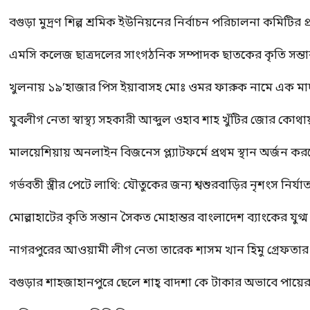
বগুড়া মুদ্রণ শিল্প শ্রমিক ইউনিয়নের নির্বাচন পরিচালনা কমিটির প্র
এমসি কলেজ ছাত্রদলের সাংগঠনিক সম্পাদক ছাতকের কৃতি সন্তা
খুলনায় ১৯’হাজার পিস ইয়াবাসহ মোঃ ওমর ফারুক নামে এক 
যুবলীগ নেতা স্বাস্থ্য সহকারী আব্দুল ওহাব শাহ খুঁটির জোর কোথা
মালয়েশিয়ায় অনলাইন বিজনেস প্ল্যাটফর্মে প্রথম স্থান অর্জন ক
গর্ভবতী স্ত্রীর পেটে লাথি: যৌতুকের জন্য শ্বশুরবাড়ির নৃশংস নির্যা
মোল্লাহাটের কৃতি সন্তান সৈকত মোহান্তর বাংলাদেশ ব্যাংকের যুগ
নাগরপুরের আওয়ামী লীগ নেতা তারেক শাসম খান হিমু গ্রেফতার
বগুড়ার শাহজাহানপুরে ছেলে শাহ্ বাদশা কে টাকার অভাবে পায়