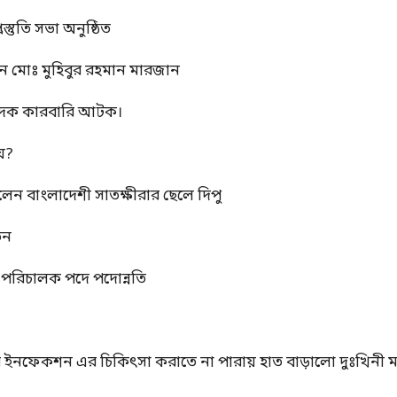
স্তুতি সভা অনুষ্ঠিত
ন মোঃ মুহিবুর রহমান মারজান
মাদক কারবারি আটক।
য়?
রলেন বাংলাদেশী সাতক্ষীরার ছেলে দিপু
তন
্ম পরিচালক পদে পদোন্নতি
ের ইনফেকশন এর চিকিৎসা করাতে না পারায় হাত বাড়ালো দুঃখিনী ম