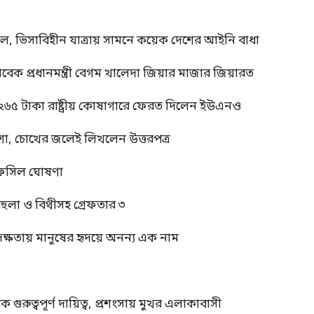
াল, ভিসাবিহীন যাত্রায় সামনে কয়েক দেশের আইনি বাধা
াবেক প্রধানমন্ত্রী বেগম খালেদা জিয়ার মাজার জিয়ারত
 ২৬৫ টাকা রাষ্ট্রীয় কোষাগারে ফেরত দিলেন ইউএনও
শা, চোখের জলেই লিখলেন উত্তরপত্র
র তফসিল ঘোষণা
বেহুলা ও বিথীসহ গ্রেফতার ৩
দক্ষতায় মানুষের হৃদয়ে অনন্য এক নাম
ুত্বপূর্ণ দায়িত্ব, প্রশংসায় মুখর এলাকাবাসী