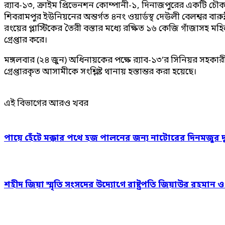
র‌্যাব-১৩, ক্রাইম প্রিভেনশন কোম্পানী-১, দিনাজপুরের একটি 
শিবরামপুর ইউনিয়নের অন্তর্গত ৪নং ওয়ার্ডস্থ দেউলী বেলশ্বর বা
রংয়ের প্লাস্টিকের তৈরী বস্তার মধ্যে রক্ষিত ১৬ কেজি গাঁজাসহ মহ
গ্রেপ্তার করে।
মঙ্গলবার (২৪ জুন) অধিনায়কের পক্ষে র‌্যাব-১৩’র সিনিয়র সহকারী প
গ্রেপ্তারকৃত আসামীকে সংশ্লিষ্ট থানায় হস্তান্তর করা হয়েছে।
এই বিভাগের আরও খবর
পায়ে হেঁটে মক্কার পথে হজ পালনের জন্য নাটোরের দিনমজুর 
শহীদ জিয়া স্মৃতি সংসদের উদ্যোগে রাষ্ট্রপতি জিয়াউর রহমান 