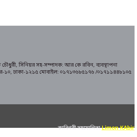
 চৌধুরী, সিনিয়র সহ-সম্পাদক: আর কে রবিন, ব্যবস্থাপনা
১/ মিরপুর-১০, ঢাকা-১২১৫ মোবাইল: ০১৭১৩৬৮৫১৭৬ /০১৭১১৪৪৮১০৫
Limon KAbir
কারিগরী সহযোগিতা