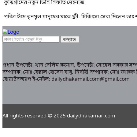
কুড়িগ্রামের নতুন ডিসি সিফাত মেহনাজ
পবিত্র ঈদে তৃনমুল মানুষের মাঝে ফ্রী- চিকিৎসা সেবা দিলেন ডা
প্রধান উপদেষ্টা: খান সেলিম রহমান, উপদেষ্টা: সোহেল সরকার স
সম্পাদক: মোঃ বেল্লাল হোসেন বাবু, নির্বাহী সম্পাদক: মোঃ ফা
হোয়াটসঅ্যাপ ই-মেইল: dailydhakamail.com@gmail.com
All rights reserved © 2025 dailydhakamail.com