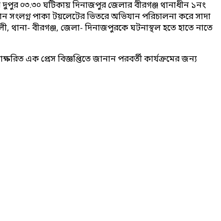
 দুপুর ০৩.৩০ ঘটিকায় দিনাজপুর জেলার বীরগঞ্জ থানাধীন ১নং
র বাগান সংলগ্ন পাকা টয়লেটের ভিতরে অভিযান পরিচালনা করে সাদা
েউলী, থানা- বীরগঞ্জ, জেলা- দিনাজপুরকে ঘটনাস্থল হতে হাতে নাতে
্ষরিত এক প্রেস বিজ্ঞপ্তিতে জানান পরবর্তী কার্যক্রমের জন্য