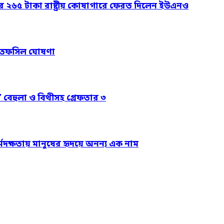
ার ২৬৫ টাকা রাষ্ট্রীয় কোষাগারে ফেরত দিলেন ইউএনও
নের তফসিল ঘোষণা
’ বেহুলা ও বিথীসহ গ্রেফতার ৩
্মদক্ষতায় মানুষের হৃদয়ে অনন্য এক নাম