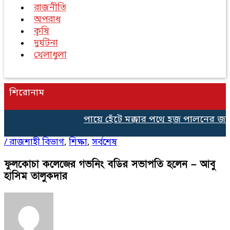
রাজনীতি
অপরাধ
কৃষি
দুর্ঘটনা
খেলাধুলা
শিরোনাম
পায়ে হেঁটে মক্কার পথে হজ পালনের জন্য
/
রাজশাহী বিভাগ
,
শিক্ষা
,
সর্বশেষ
ফুলকোচা কলেজের গভনিং বডির সভাপতি হলেন – আবু
হাসিম তালুকদার