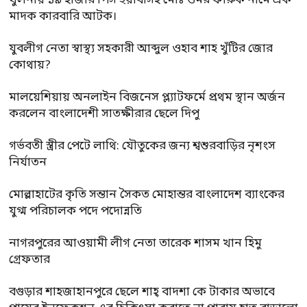
খুলনায় ১৯’হাজার পিস ইয়াবাসহ মোঃ ওমর ফারুক নামে এক
মাদক কারবারি আটক।
যুবলীগ নেতা স্বাস্থ্য সহকারী আব্দুল ওহাব শাহ খুঁটির জোর
কোথায়?
মালয়েশিয়ায় অনলাইন বিজনেস প্ল্যাটফর্মে প্রথম স্থান অর্জন
করলেন বাংলাদেশী সাতক্ষীরার ছেলে দিপু
গর্ভবতী স্ত্রীর পেটে লাথি: যৌতুকের জন্য শ্বশুরবাড়ির নৃশংস
নির্যাতন
মোল্লাহাটের কৃতি সন্তান সৈকত মোহান্তর বাংলাদেশ ব্যাংকের
যুগ্ম পরিচালক পদে পদোন্নতি
নাগরপুরের আওয়ামী লীগ নেতা তারেক শাসম খান হিমু
গ্রেফতার
বগুড়ার শাহজাহানপুরে ছেলে শাহ্ বাদশা কে টাকার অভাবে