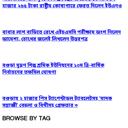
হাজার ২৬৫ টাকা রাষ্ট্রীয় কোষাগারে ফেরত দিলেন ইউএনও
বাবার লাশ বাড়িতে রেখে এইচএসসি পরীক্ষায় অংশ নিলেন
আয়েশা, চোখের জলেই লিখলেন উত্তরপত্র
বগুড়া মুদ্রণ শিল্প শ্রমিক ইউনিয়নের ১০ম ত্রি-বার্ষিক
নির্বাচনের তফসিল ঘোষণা
বগুড়ায় ২ হাজার পিস ট্যাপেন্টাডল ট্যাবলেটসহ ‘মাদক
সম্রাজ্ঞী’ বেহুলা ও বিথীসহ গ্রেফতার ৩
BROWSE BY TAG