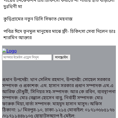
পায়ের ইনফেকশন এর চিকিৎসা করাতে না পারায় হাত বাড়ালো
দুঃখিনী মা
কুড়িগ্রামের নতুন ডিসি সিফাত মেহনাজ
পবিত্র ঈদে তৃনমুল মানুষের মাঝে ফ্রী- চিকিৎসা সেবা দিলেন ডাঃ
শারমিন আক্তার
প্রধান উপদেষ্টা: খান সেলিম রহমান, উপদেষ্টা: সোহেল সরকার
সম্পাদক ও প্রকাশক: এম. হাসান সরকার প্রধান সম্পাদক এম.এ
আরিফ চৌধুরী, সিনিয়র সহ-সম্পাদক: আর কে রবিন, ব্যবস্থাপনা
সম্পাদক: মোঃ বেল্লাল হোসেন বাবু, নির্বাহী সম্পাদক: মোঃ
ফারুক মিয়া,বার্তা সম্পাদক: মাহমুদ হাসান মাসুদ। অফিস
ঠিকানা: ১/ মিরপুর-১০, ঢাকা-১২১৫ মোবাইল: ০১৭১৩৬৮৫১৭৬
/০১৭১১৪৪৮১০৫ হোয়াটসঅ্যাপ ই-মেইল: