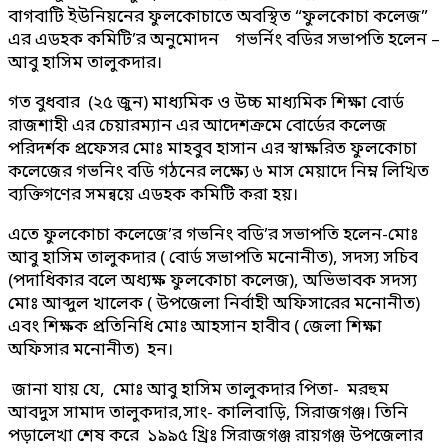
বাগবাটি ইউনিয়নের ফুলকোচাতে অবস্থিত “ফুলকোচা কলেজ”
এর এডহক কমিটি’র অনুমোদন গভর্নিং বডির সভাপতি হলেন –
আবু হাসিম তালুকদার।
গত বুধবার (২৫ জুন) মাধ্যমিক ও উচ্চ মাধ্যমিক শিক্ষা বোর্ড
রাজশাহী এর চেয়ারম্যান এর আদেশক্রমে বোর্ডের কলেজ
পরিদর্শক প্রফেসর মোঃ মাহবুব হাসান এর স্বাক্ষরিত ফুলকোচা
কলেজের গভনিং বডি গঠনের লক্ষ্যে ৬ মাস মেয়াদে নিম্ন লিখিত
ব্যক্তিগণের সমন্বয়ে এডহক কমিটি করা হয়।
এতে ফুলকোচা কলেজে’র গভনিং বডি’র সভাপতি হলেন-মোঃ
আবু হাসিম তালুকদার ( বোর্ড সভাপতি মনোনীত), সদস্য সচিব
(পদাধিকার বলে অধ্যক্ষ ফুলকোচা কলেজ), অভিভাবক সদস্য
মোঃ আব্দুল খালেক ( উপজেলা নির্বাহী অফিসারের মনোনীত)
এবং শিক্ষক প্রতিনিধি মোঃ আহসান হাবীব ( জেলা শিক্ষা
অফিসার মনোনীত) হন।
জানা যায় যে, মোঃ আবু হাসিম তালুকদার পিতা- মরহুম
আবদুস সামাদ তালুকদার,সাং- কালিবাড়ি, সিরাজগঞ্জ। তিনি
পড়ালেখা শেষ করে ১৯৯৫ খ্রিঃ সিরাজগঞ্জ রায়গঞ্জ উপজেলার