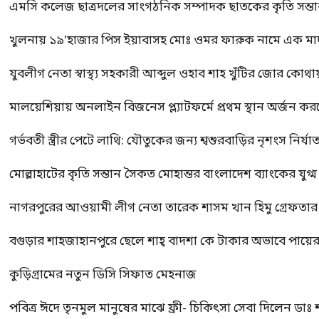
এমসি কলেজ ছাত্রদলের সাংগঠনিক সম্পাদক ছাতকের কৃতি সন্তা
খুলনায় ১৯’হাজার পিস ইয়াবাসহ মোঃ ওমর ফারুক নামে এক 
যুবলীগ নেতা স্বাস্থ্য সহকারী আব্দুল ওহাব শাহ খুঁটির জোর কোথা
মালয়েশিয়ায় অনলাইন বিজনেস প্ল্যাটফর্মে প্রথম স্থান অর্জন ক
গর্ভবতী স্ত্রীর পেটে লাথি: যৌতুকের জন্য শ্বশুরবাড়ির নৃশংস নির্যা
মোল্লাহাটের কৃতি সন্তান সৈকত মোহান্তর বাংলাদেশ ব্যাংকের যুগ
নাগরপুরের আওয়ামী লীগ নেতা তারেক শাসম খান হিমু গ্রেফতার
বগুড়ার শাহজাহানপুরে ছেলে শাহ্ বাদশা কে টাকার অভাবে পায়
কুড়িগ্রামের নতুন ডিসি সিফাত মেহনাজ
পবিত্র ঈদে তৃনমুল মানুষের মাঝে ফ্রী- চিকিৎসা সেবা দিলেন ডা