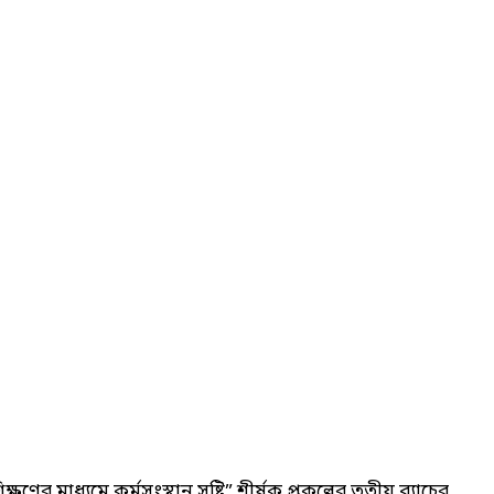
ণের মাধ্যমে কর্মসংস্থান সৃষ্টি” শীর্ষক প্রকল্পের তৃতীয় ব্যাচের