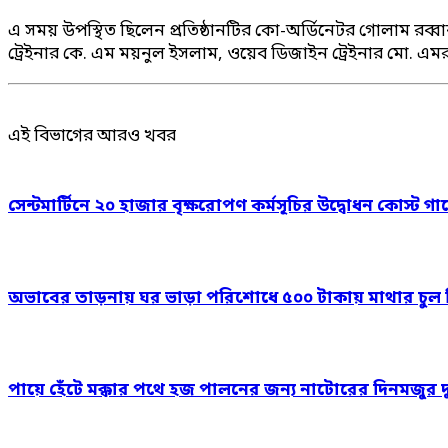
এ সময় উপস্থিত ছিলেন প্রতিষ্ঠানটির কো-অর্ডিনেটর গোলাম রব্বানী
ট্রেইনার কে. এম ময়নুল ইসলাম, ওয়েব ডিজাইন ট্রেইনার মো. এমরান
এই বিভাগের আরও খবর
সেন্টমার্টিনে ২০ হাজার বৃক্ষরোপণ কর্মসূচির উদ্বোধন কোস্ট গার
অভাবের তাড়নায় ঘর ভাড়া পরিশোধে ৫০০ টাকায় মাথার চুল বিক
পায়ে হেঁটে মক্কার পথে হজ পালনের জন্য নাটোরের দিনমজুর 