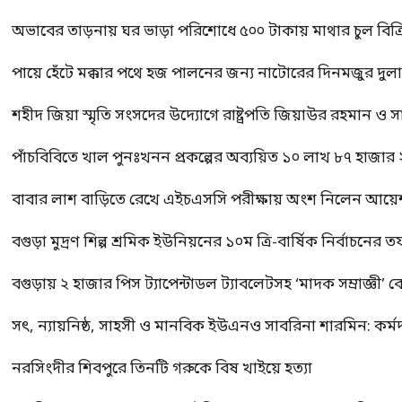
অভাবের তাড়নায় ঘর ভাড়া পরিশোধে ৫০০ টাকায় মাথার চুল বিক্রি
পায়ে হেঁটে মক্কার পথে হজ পালনের জন্য নাটোরের দিনমজুর দুল
শহীদ জিয়া স্মৃতি সংসদের উদ্যোগে রাষ্ট্রপতি জিয়াউর রহমান ও স
পাঁচবিবিতে খাল পুনঃখনন প্রকল্পের অব্যয়িত ১০ লাখ ৮৭ হাজার
বাবার লাশ বাড়িতে রেখে এইচএসসি পরীক্ষায় অংশ নিলেন আয়ে
বগুড়া মুদ্রণ শিল্প শ্রমিক ইউনিয়নের ১০ম ত্রি-বার্ষিক নির্বাচনে
বগুড়ায় ২ হাজার পিস ট্যাপেন্টাডল ট্যাবলেটসহ ‘মাদক সম্রাজ্ঞী’ 
সৎ, ন্যায়নিষ্ঠ, সাহসী ও মানবিক ইউএনও সাবরিনা শারমিন: কর্ম
নরসিংদীর শিবপুরে তিনটি গরুকে বিষ খাইয়ে হত্যা