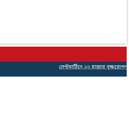
সেন্টমার্টিনে ২০ হাজার বৃক্ষরোপণ কর্ম