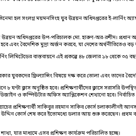
মা হল সংলগ্ন ময়মনসিংহ যুব উন্নয়ন অধিদপ্তরের ই-লার্নিং অ্যান
উন্নয়ন অধিদপ্তরের উপ-পরিচালক মো. হারুণ-অর-রশীদ। প্রধান অ
্বী হবে এবং বৈদেশিক মুদ্রা অর্জন করবে, যা দেশের অর্থনীতিতেও ব
ড আর্নিং লিমিটেডের বাস্তবায়নে এই প্রকল্পে ৪৮ জেলার ১৮ থেকে ৩৫ বছর
েকার যুবকদের ফ্রিল্যান্সিং বিষয়ে দক্ষ করে তোলা এবং তাদের বৈদেশ
 ৮ ঘণ্টা ক্লাস অনুষ্ঠিত হবে। প্রশিক্ষণার্থীদের ক্লাসে সরাসরি উপস্থি
রেস থিম ডিজাইন ও কম্পিউটার অফিস অ্যাপ্লিকেশন শেখানো হবে। নির্বাচিত
য় ব্যাচের প্রশিক্ষণার্থী সাকিবুর রহমান সাকিব কোর্স চলাকালীনই আন
ি উদ্দিন কোর্স শেষ করে ইতোমধ্যে ডলার আয় শুরু করেছেন। প্রথম ব
াখা, যার মাধ্যমে এসব প্রশিক্ষণ কার্যক্রম পরিচালিত হচ্ছে।