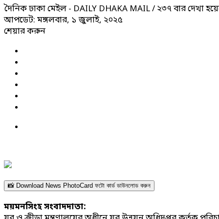
দৈনিক ঢাকা মেইল - DAILY DHAKA MAIL
/ ২৩৭ বার দেখা হয়ে
আপডেট: মঙ্গলবার, ১ জুলাই, ২০২৫
শেয়ার করুন
📸 Download News PhotoCard ফটো কার্ড ডাউনলোড করুন
ময়মনসিংহ সংবাদদাতা:
যুব ও ক্রীড়া মন্ত্রণালয়ের অধীনে যুব উন্নয়ন অধিদপ্তর কর্তৃক পরিচালি