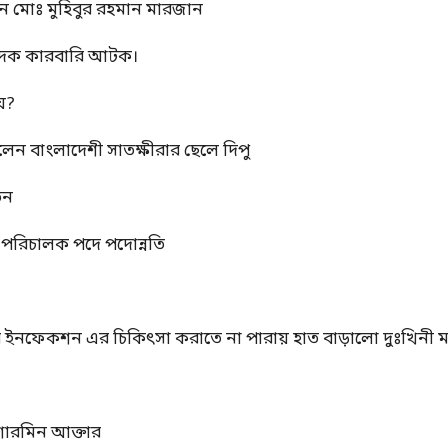
ন মোঃ মুহিবুর রহমান মারজান
মাদক কারবারি আটক।
য়?
রলেন বাংলাদেশী সাতক্ষীরার ছেলে দিপু
তন
্ম পরিচালক পদে পদোন্নতি
ের ইনফেকশন এর চিকিৎসা করাতে না পারায় হাত বাড়ালো দুঃখিনী ম
ঃ শারমিন আক্তার