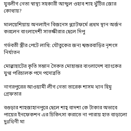
যুবলীগ নেতা স্বাস্থ্য সহকারী আব্দুল ওহাব শাহ খুঁটির জোর
কোথায়?
মালয়েশিয়ায় অনলাইন বিজনেস প্ল্যাটফর্মে প্রথম স্থান অর্জন
করলেন বাংলাদেশী সাতক্ষীরার ছেলে দিপু
গর্ভবতী স্ত্রীর পেটে লাথি: যৌতুকের জন্য শ্বশুরবাড়ির নৃশংস
নির্যাতন
মোল্লাহাটের কৃতি সন্তান সৈকত মোহান্তর বাংলাদেশ ব্যাংকের
যুগ্ম পরিচালক পদে পদোন্নতি
নাগরপুরের আওয়ামী লীগ নেতা তারেক শাসম খান হিমু
গ্রেফতার
বগুড়ার শাহজাহানপুরে ছেলে শাহ্ বাদশা কে টাকার অভাবে
পায়ের ইনফেকশন এর চিকিৎসা করাতে না পারায় হাত বাড়ালো
দুঃখিনী মা