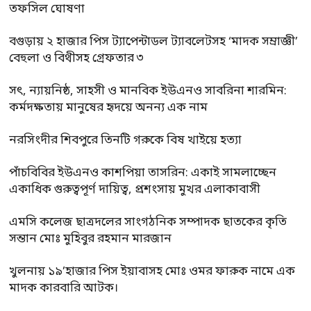
তফসিল ঘোষণা
বগুড়ায় ২ হাজার পিস ট্যাপেন্টাডল ট্যাবলেটসহ ‘মাদক সম্রাজ্ঞী’
বেহুলা ও বিথীসহ গ্রেফতার ৩
সৎ, ন্যায়নিষ্ঠ, সাহসী ও মানবিক ইউএনও সাবরিনা শারমিন:
কর্মদক্ষতায় মানুষের হৃদয়ে অনন্য এক নাম
নরসিংদীর শিবপুরে তিনটি গরুকে বিষ খাইয়ে হত্যা
পাঁচবিবির ইউএনও কাশপিয়া তাসরিন: একাই সামলাচ্ছেন
একাধিক গুরুত্বপূর্ণ দায়িত্ব, প্রশংসায় মুখর এলাকাবাসী
এমসি কলেজ ছাত্রদলের সাংগঠনিক সম্পাদক ছাতকের কৃতি
সন্তান মোঃ মুহিবুর রহমান মারজান
খুলনায় ১৯’হাজার পিস ইয়াবাসহ মোঃ ওমর ফারুক নামে এক
মাদক কারবারি আটক।