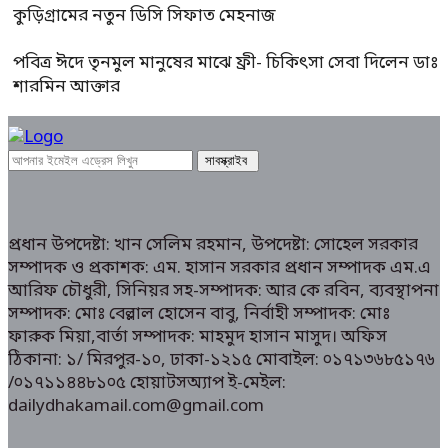
কুড়িগ্রামের নতুন ডিসি সিফাত মেহনাজ
পবিত্র ঈদে তৃনমুল মানুষের মাঝে ফ্রী- চিকিৎসা সেবা দিলেন ডাঃ
শারমিন আক্তার
প্রধান উপদেষ্টা: খান সেলিম রহমান, উপদেষ্টা: সোহেল সরকার
সম্পাদক ও প্রকাশক: এম. হাসান সরকার প্রধান সম্পাদক এম.এ
আরিফ চৌধুরী, সিনিয়র সহ-সম্পাদক: আর কে রবিন, ব্যবস্থাপনা
সম্পাদক: মোঃ বেল্লাল হোসেন বাবু, নির্বাহী সম্পাদক: মোঃ
ফারুক মিয়া,বার্তা সম্পাদক: মাহমুদ হাসান মাসুদ। অফিস
ঠিকানা: ১/ মিরপুর-১০, ঢাকা-১২১৫ মোবাইল: ০১৭১৩৬৮৫১৭৬
/০১৭১১৪৪৮১০৫ হোয়াটসঅ্যাপ ই-মেইল:
dailydhakamail.com@gmail.com