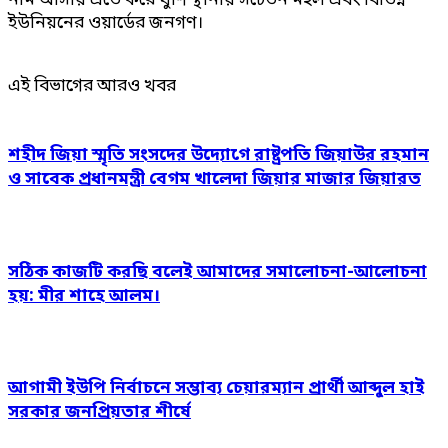
নাম আসায় এতে করে খুশি স্থানীয় সচেতন মহল এবং বিভিন্ন
ইউনিয়নের ওয়ার্ডের জনগণ।
এই বিভাগের আরও খবর
শহীদ জিয়া স্মৃতি সংসদের উদ্যোগে রাষ্ট্রপতি জিয়াউর রহমান
ও সাবেক প্রধানমন্ত্রী বেগম খালেদা জিয়ার মাজার জিয়ারত
সঠিক কাজটি করছি বলেই আমাদের সমালোচনা-আলোচনা
হয়: মীর শাহে আলম।
আগামী ইউপি নির্বাচনে সম্ভাব্য চেয়ারম্যান প্রার্থী আব্দুল হাই
সরকার জনপ্রিয়তার শীর্ষে