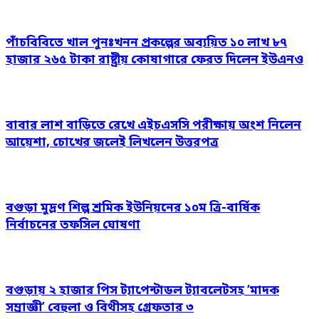
পাঁচবিবিতে খাল পুনঃখনন প্রকল্পের অব্যয়িত ১০ লাখ ৮৭
হাজার ২৬৫ টাকা রাষ্ট্রীয় কোষাগারে ফেরত দিলেন ইউএনও
বাবার লাশ বাড়িতে রেখে এইচএসসি পরীক্ষায় অংশ নিলেন
আয়েশা, চোখের জলেই লিখলেন উত্তরপত্র
বগুড়া মুদ্রণ শিল্প শ্রমিক ইউনিয়নের ১০ম ত্রি-বার্ষিক
নির্বাচনের তফসিল ঘোষণা
বগুড়ায় ২ হাজার পিস ট্যাপেন্টাডল ট্যাবলেটসহ ‘মাদক
সম্রাজ্ঞী’ বেহুলা ও বিথীসহ গ্রেফতার ৩