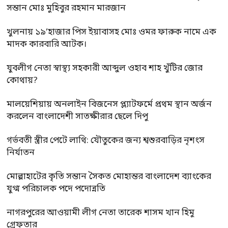
সন্তান মোঃ মুহিবুর রহমান মারজান
খুলনায় ১৯’হাজার পিস ইয়াবাসহ মোঃ ওমর ফারুক নামে এক
মাদক কারবারি আটক।
যুবলীগ নেতা স্বাস্থ্য সহকারী আব্দুল ওহাব শাহ খুঁটির জোর
কোথায়?
মালয়েশিয়ায় অনলাইন বিজনেস প্ল্যাটফর্মে প্রথম স্থান অর্জন
করলেন বাংলাদেশী সাতক্ষীরার ছেলে দিপু
গর্ভবতী স্ত্রীর পেটে লাথি: যৌতুকের জন্য শ্বশুরবাড়ির নৃশংস
নির্যাতন
মোল্লাহাটের কৃতি সন্তান সৈকত মোহান্তর বাংলাদেশ ব্যাংকের
যুগ্ম পরিচালক পদে পদোন্নতি
নাগরপুরের আওয়ামী লীগ নেতা তারেক শাসম খান হিমু
গ্রেফতার