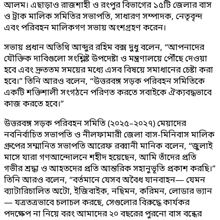
আলম। এছাড়াও রাজশাহী ও রংপুর বিভাগের ১৫টি জেলার বাস
ও ট্রাক মালিক সমিতির সভাপতি, সাধারণ সম্পাদক, নেতৃবৃন্দ
এবং পরিবহন মালিকগণ সভায় অংশগ্রহণ করেন।
সভায় প্রধান অতিথি আব্দুর রহিম বক্স দুধু বলেন, “আপনাদের
যৌক্তিক দাবিগুলো সংশ্লিষ্ট উপদেষ্টা ও মন্ত্রণালয়ে পৌঁছে দেওয়া
হবে এবং দ্রুততম সময়ের মধ্যে এসব বিষয়ে সমাধানের চেষ্টা করা
হবে।” তিনি আরও বলেন, “উত্তরবঙ্গ সড়ক পরিবহন সমিতিকে
একটি শক্তিশালী সংগঠনে পরিণত করতে সবাইকে ঐক্যবদ্ধভাবে
কাজ করতে হবে।”
উত্তরবঙ্গ সড়ক পরিবহন সমিতি (২০২৫–২০২৭) মেয়াদের
নবনির্বাচিত সভাপতি ও নীলফামারী জেলা বাস-মিনিবাস মালিক
গ্রুপের সম্মানিত সভাপতি আরেফ রব্বানী মানিক বলেন, “জুলাই
মাসে যারা গণআন্দোলনে শহীদ হয়েছেন, আমি তাঁদের প্রতি
গভীর শ্রদ্ধা ও আহতদের প্রতি আন্তরিক সহানুভূতি প্রকাশ করছি।”
তিনি আরও বলেন, “বর্তমানে যেসব অবৈধ যানবাহন— যেমন
ব্যাটারিচালিত অটো, ইজিবাইক, নছিমন, করিমন, লোডার ভ্যান
— যত্রতত্রভাবে চলাচল করছে, সেগুলোর বিরুদ্ধে কার্যকর
পদক্ষেপ না নিয়ে বরং আমাদের ২০ বছরের পুরনো বাস বন্ধের