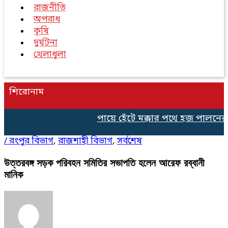
রাজনীতি
অপরাধ
কৃষি
দুর্ঘটনা
খেলাধুলা
শিরোনাম
পায়ে হেঁটে মক্কার পথে হজ পালনের জ
/
রংপুর বিভাগ
,
রাজশাহী বিভাগ
,
সর্বশেষ
উত্তরবঙ্গ সড়ক পরিবহন সমিতির সভাপতি হলেন আরেফ রব্বানী
মানিক