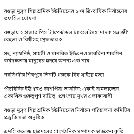
বগুড়া মুদ্রণ শিল্প শ্রমিক ইউনিয়নের ১০ম ত্রি-বার্ষিক নির্বাচনের
তফসিল ঘোষণা
বগুড়ায় ২ হাজার পিস ট্যাপেন্টাডল ট্যাবলেটসহ ‘মাদক সম্রাজ্ঞী’
বেহুলা ও বিথীসহ গ্রেফতার ৩
সৎ, ন্যায়নিষ্ঠ, সাহসী ও মানবিক ইউএনও সাবরিনা শারমিন:
কর্মদক্ষতায় মানুষের হৃদয়ে অনন্য এক নাম
নরসিংদীর শিবপুরে তিনটি গরুকে বিষ খাইয়ে হত্যা
পাঁচবিবির ইউএনও কাশপিয়া তাসরিন: একাই সামলাচ্ছেন
একাধিক গুরুত্বপূর্ণ দায়িত্ব, প্রশংসায় মুখর এলাকাবাসী
বগুড়া মুদ্রণ শিল্প শ্রমিক ইউনিয়নের নির্বাচন পরিচালনা কমিটির
প্রস্তুতি সভা অনুষ্ঠিত
এমসি কলেজ ছাত্রদলের সাংগঠনিক সম্পাদক ছাতকের কৃতি