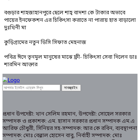
বগুড়ার শাহজাহানপুরে ছেলে শাহ্ বাদশা কে টাকার অভাবে
পায়ের ইনফেকশন এর চিকিৎসা করাতে না পারায় হাত বাড়ালো
দুঃখিনী মা
কুড়িগ্রামের নতুন ডিসি সিফাত মেহনাজ
পবিত্র ঈদে তৃনমুল মানুষের মাঝে ফ্রী- চিকিৎসা সেবা দিলেন ডাঃ
শারমিন আক্তার
প্রধান উপদেষ্টা: খান সেলিম রহমান, উপদেষ্টা: সোহেল সরকার
সম্পাদক ও প্রকাশক: এম. হাসান সরকার প্রধান সম্পাদক এম.এ
আরিফ চৌধুরী, সিনিয়র সহ-সম্পাদক: আর কে রবিন, ব্যবস্থাপনা
সম্পাদক: মোঃ বেল্লাল হোসেন বাবু, নির্বাহী সম্পাদক: মোঃ