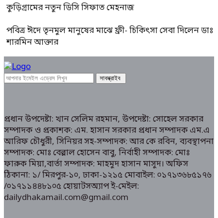
কুড়িগ্রামের নতুন ডিসি সিফাত মেহনাজ
পবিত্র ঈদে তৃনমুল মানুষের মাঝে ফ্রী- চিকিৎসা সেবা দিলেন ডাঃ
শারমিন আক্তার
প্রধান উপদেষ্টা: খান সেলিম রহমান, উপদেষ্টা: সোহেল সরকার
সম্পাদক ও প্রকাশক: এম. হাসান সরকার প্রধান সম্পাদক এম.এ
আরিফ চৌধুরী, সিনিয়র সহ-সম্পাদক: আর কে রবিন, ব্যবস্থাপনা
সম্পাদক: মোঃ বেল্লাল হোসেন বাবু, নির্বাহী সম্পাদক: মোঃ
ফারুক মিয়া,বার্তা সম্পাদক: মাহমুদ হাসান মাসুদ। অফিস
ঠিকানা: ১/ মিরপুর-১০, ঢাকা-১২১৫ মোবাইল: ০১৭১৩৬৮৫১৭৬
/০১৭১১৪৪৮১০৫ হোয়াটসঅ্যাপ ই-মেইল:
dailydhakamail.com@gmail.com