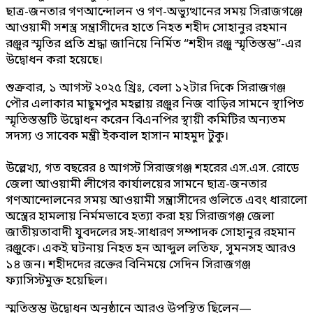
ছাত্র-জনতার গণআন্দোলন ও গণ-অভ্যুত্থানের সময় সিরাজগঞ্জে
আওয়ামী সশস্ত্র সন্ত্রাসীদের হাতে নিহত শহীদ সোহানুর রহমান
রঞ্জুর স্মৃতির প্রতি শ্রদ্ধা জানিয়ে নির্মিত “শহীদ রঞ্জু স্মৃতিস্তম্ভ”-এর
উদ্বোধন করা হয়েছে।
শুক্রবার, ১ আগস্ট ২০২৫ খ্রিঃ, বেলা ১২টার দিকে সিরাজগঞ্জ
পৌর এলাকার মাছুমপুর মহল্লায় রঞ্জুর নিজ বাড়ির সামনে স্থাপিত
স্মৃতিস্তম্ভটি উদ্বোধন করেন বিএনপির স্থায়ী কমিটির অন্যতম
সদস্য ও সাবেক মন্ত্রী ইকবাল হাসান মাহমুদ টুকু।
উল্লেখ্য, গত বছরের ৪ আগস্ট সিরাজগঞ্জ শহরের এস.এস. রোডে
জেলা আওয়ামী লীগের কার্যালয়ের সামনে ছাত্র-জনতার
গণআন্দোলনের সময় আওয়ামী সন্ত্রাসীদের গুলিতে এবং ধারালো
অস্ত্রের হামলায় নির্মমভাবে হত্যা করা হয় সিরাজগঞ্জ জেলা
জাতীয়তাবাদী যুবদলের সহ-সাধারণ সম্পাদক সোহানুর রহমান
রঞ্জুকে। একই ঘটনায় নিহত হন আব্দুল লতিফ, সুমনসহ আরও
১৪ জন। শহীদদের রক্তের বিনিময়ে সেদিন সিরাজগঞ্জ
ফ্যাসিস্টমুক্ত হয়েছিল।
স্মৃতিস্তম্ভ উদ্বোধন অনুষ্ঠানে আরও উপস্থিত ছিলেন—