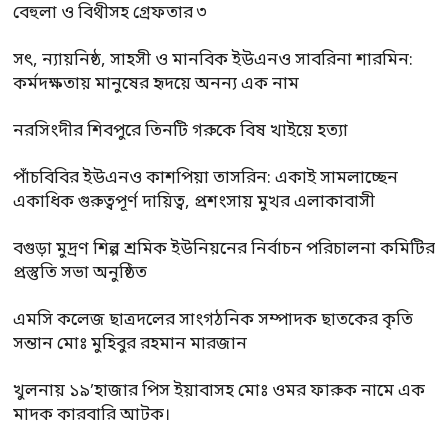
বেহুলা ও বিথীসহ গ্রেফতার ৩
সৎ, ন্যায়নিষ্ঠ, সাহসী ও মানবিক ইউএনও সাবরিনা শারমিন:
কর্মদক্ষতায় মানুষের হৃদয়ে অনন্য এক নাম
নরসিংদীর শিবপুরে তিনটি গরুকে বিষ খাইয়ে হত্যা
পাঁচবিবির ইউএনও কাশপিয়া তাসরিন: একাই সামলাচ্ছেন
একাধিক গুরুত্বপূর্ণ দায়িত্ব, প্রশংসায় মুখর এলাকাবাসী
বগুড়া মুদ্রণ শিল্প শ্রমিক ইউনিয়নের নির্বাচন পরিচালনা কমিটির
প্রস্তুতি সভা অনুষ্ঠিত
এমসি কলেজ ছাত্রদলের সাংগঠনিক সম্পাদক ছাতকের কৃতি
সন্তান মোঃ মুহিবুর রহমান মারজান
খুলনায় ১৯’হাজার পিস ইয়াবাসহ মোঃ ওমর ফারুক নামে এক
মাদক কারবারি আটক।