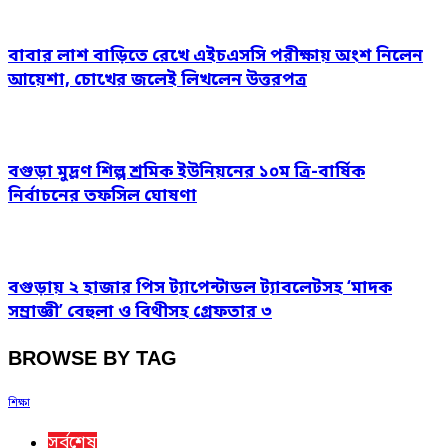
বাবার লাশ বাড়িতে রেখে এইচএসসি পরীক্ষায় অংশ নিলেন
আয়েশা, চোখের জলেই লিখলেন উত্তরপত্র
বগুড়া মুদ্রণ শিল্প শ্রমিক ইউনিয়নের ১০ম ত্রি-বার্ষিক
নির্বাচনের তফসিল ঘোষণা
বগুড়ায় ২ হাজার পিস ট্যাপেন্টাডল ট্যাবলেটসহ ‘মাদক
সম্রাজ্ঞী’ বেহুলা ও বিথীসহ গ্রেফতার ৩
BROWSE BY TAG
শিক্ষা
সর্বশেষ