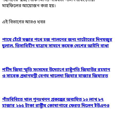
শহীদদের স্মরণে এক মিনিট নীরবতা পালন এবং দোয়া
মাহফিলের আয়োজন করা হয়।
এই বিভাগের আরও খবর
পায়ে হেঁটে মক্কার পথে হজ পালনের জন্য নাটোরের দিনমজুর
দুলাল, ভিসাবিহীন যাত্রায় সামনে কয়েক দেশের আইনি বাধা
শহীদ জিয়া স্মৃতি সংসদের উদ্যোগে রাষ্ট্রপতি জিয়াউর রহমান
ও সাবেক প্রধানমন্ত্রী বেগম খালেদা জিয়ার মাজার জিয়ারত
পাঁচবিবিতে খাল পুনঃখনন প্রকল্পের অব্যয়িত ১০ লাখ ৮৭
হাজার ২৬৫ টাকা রাষ্ট্রীয় কোষাগারে ফেরত দিলেন ইউএনও