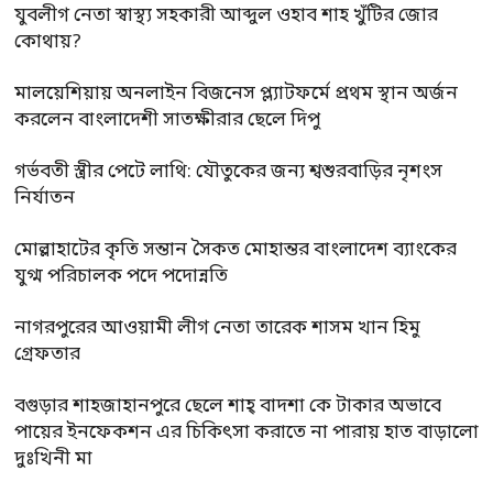
যুবলীগ নেতা স্বাস্থ্য সহকারী আব্দুল ওহাব শাহ খুঁটির জোর
কোথায়?
মালয়েশিয়ায় অনলাইন বিজনেস প্ল্যাটফর্মে প্রথম স্থান অর্জন
করলেন বাংলাদেশী সাতক্ষীরার ছেলে দিপু
গর্ভবতী স্ত্রীর পেটে লাথি: যৌতুকের জন্য শ্বশুরবাড়ির নৃশংস
নির্যাতন
মোল্লাহাটের কৃতি সন্তান সৈকত মোহান্তর বাংলাদেশ ব্যাংকের
যুগ্ম পরিচালক পদে পদোন্নতি
নাগরপুরের আওয়ামী লীগ নেতা তারেক শাসম খান হিমু
গ্রেফতার
বগুড়ার শাহজাহানপুরে ছেলে শাহ্ বাদশা কে টাকার অভাবে
পায়ের ইনফেকশন এর চিকিৎসা করাতে না পারায় হাত বাড়ালো
দুঃখিনী মা