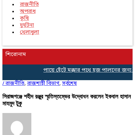
রাজনীতি
অপরাধ
কৃষি
দুর্ঘটনা
খেলাধুলা
শিরোনাম
পায়ে হেঁটে মক্কার পথে হজ পালনের জন্য ন
/
রাজনীতি
,
রাজশাহী বিভাগ
,
সর্বশেষ
সিরাজগঞ্জে শহীদ রঞ্জুর স্মৃতিস্তম্ভের উদ্বোধন করলেন ইকবাল হাসান
মাহমুদ টুকু