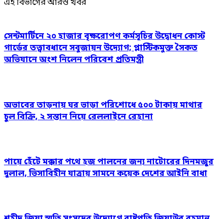
এই বিভাগের আরও খবর
সেন্টমার্টিনে ২০ হাজার বৃক্ষরোপণ কর্মসূচির উদ্বোধন কোস্ট
গার্ডের তত্ত্বাবধানে সবুজায়ন উদ্যোগ; প্লাস্টিকমুক্ত সৈকত
অভিযানে অংশ নিলেন পরিবেশ প্রতিমন্ত্রী
অভাবের তাড়নায় ঘর ভাড়া পরিশোধে ৫০০ টাকায় মাথার
চুল বিক্রি, ২ সন্তান নিয়ে রেললাইনে রেহানা
পায়ে হেঁটে মক্কার পথে হজ পালনের জন্য নাটোরের দিনমজুর
দুলাল, ভিসাবিহীন যাত্রায় সামনে কয়েক দেশের আইনি বাধা
শহীদ জিয়া স্মৃতি সংসদের উদ্যোগে রাষ্ট্রপতি জিয়াউর রহমান