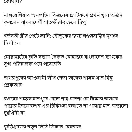
কোথায়?
মালয়েশিয়ায় অনলাইন বিজনেস প্ল্যাটফর্মে প্রথম স্থান অর্জন
করলেন বাংলাদেশী সাতক্ষীরার ছেলে দিপু
গর্ভবতী স্ত্রীর পেটে লাথি: যৌতুকের জন্য শ্বশুরবাড়ির নৃশংস
নির্যাতন
মোল্লাহাটের কৃতি সন্তান সৈকত মোহান্তর বাংলাদেশ ব্যাংকের
যুগ্ম পরিচালক পদে পদোন্নতি
নাগরপুরের আওয়ামী লীগ নেতা তারেক শাসম খান হিমু
গ্রেফতার
বগুড়ার শাহজাহানপুরে ছেলে শাহ্ বাদশা কে টাকার অভাবে
পায়ের ইনফেকশন এর চিকিৎসা করাতে না পারায় হাত বাড়ালো
দুঃখিনী মা
কুড়িগ্রামের নতুন ডিসি সিফাত মেহনাজ