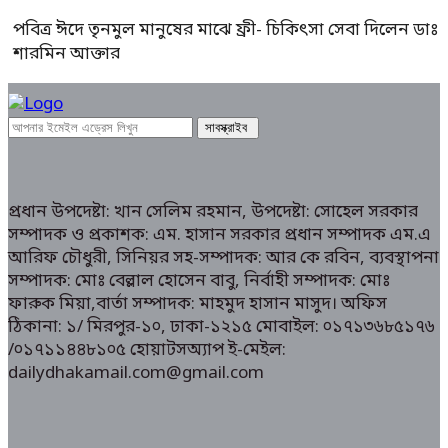
পবিত্র ঈদে তৃনমুল মানুষের মাঝে ফ্রী- চিকিৎসা সেবা দিলেন ডাঃ
শারমিন আক্তার
প্রধান উপদেষ্টা: খান সেলিম রহমান, উপদেষ্টা: সোহেল সরকার
সম্পাদক ও প্রকাশক: এম. হাসান সরকার প্রধান সম্পাদক এম.এ
আরিফ চৌধুরী, সিনিয়র সহ-সম্পাদক: আর কে রবিন, ব্যবস্থাপনা
সম্পাদক: মোঃ বেল্লাল হোসেন বাবু, নির্বাহী সম্পাদক: মোঃ
ফারুক মিয়া,বার্তা সম্পাদক: মাহমুদ হাসান মাসুদ। অফিস
ঠিকানা: ১/ মিরপুর-১০, ঢাকা-১২১৫ মোবাইল: ০১৭১৩৬৮৫১৭৬
/০১৭১১৪৪৮১০৫ হোয়াটসঅ্যাপ ই-মেইল:
dailydhakamail.com@gmail.com