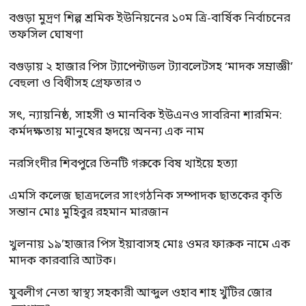
বগুড়া মুদ্রণ শিল্প শ্রমিক ইউনিয়নের ১০ম ত্রি-বার্ষিক নির্বাচনের
তফসিল ঘোষণা
বগুড়ায় ২ হাজার পিস ট্যাপেন্টাডল ট্যাবলেটসহ ‘মাদক সম্রাজ্ঞী’
বেহুলা ও বিথীসহ গ্রেফতার ৩
সৎ, ন্যায়নিষ্ঠ, সাহসী ও মানবিক ইউএনও সাবরিনা শারমিন:
কর্মদক্ষতায় মানুষের হৃদয়ে অনন্য এক নাম
নরসিংদীর শিবপুরে তিনটি গরুকে বিষ খাইয়ে হত্যা
এমসি কলেজ ছাত্রদলের সাংগঠনিক সম্পাদক ছাতকের কৃতি
সন্তান মোঃ মুহিবুর রহমান মারজান
খুলনায় ১৯’হাজার পিস ইয়াবাসহ মোঃ ওমর ফারুক নামে এক
মাদক কারবারি আটক।
যুবলীগ নেতা স্বাস্থ্য সহকারী আব্দুল ওহাব শাহ খুঁটির জোর