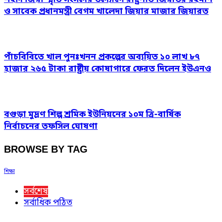
ও সাবেক প্রধানমন্ত্রী বেগম খালেদা জিয়ার মাজার জিয়ারত
পাঁচবিবিতে খাল পুনঃখনন প্রকল্পের অব্যয়িত ১০ লাখ ৮৭
হাজার ২৬৫ টাকা রাষ্ট্রীয় কোষাগারে ফেরত দিলেন ইউএনও
বগুড়া মুদ্রণ শিল্প শ্রমিক ইউনিয়নের ১০ম ত্রি-বার্ষিক
নির্বাচনের তফসিল ঘোষণা
BROWSE BY TAG
শিক্ষা
সর্বশেষ
সর্বাধিক পঠিত