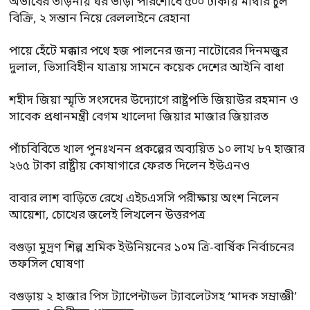
অভাবের তাড়নায় ঘর ভাড়া পরিশোধে ৫০০ টাকায় মাথার চুল
বিক্রি, ২ সন্তান নিয়ে রেললাইনে রেহানা
পায়ে হেঁটে মক্কার পথে হজ পালনের জন্য নাটোরের দিনমজুর
দুলাল, ভিসাবিহীন যাত্রায় সামনে কয়েক দেশের আইনি বাধা
শহীদ জিয়া স্মৃতি সংসদের উদ্যোগে রাষ্ট্রপতি জিয়াউর রহমান ও
সাবেক প্রধানমন্ত্রী বেগম খালেদা জিয়ার মাজার জিয়ারত
পাঁচবিবিতে খাল পুনঃখনন প্রকল্পের অব্যয়িত ১০ লাখ ৮৭ হাজার
২৬৫ টাকা রাষ্ট্রীয় কোষাগারে ফেরত দিলেন ইউএনও
বাবার লাশ বাড়িতে রেখে এইচএসসি পরীক্ষায় অংশ নিলেন
আয়েশা, চোখের জলেই লিখলেন উত্তরপত্র
বগুড়া মুদ্রণ শিল্প শ্রমিক ইউনিয়নের ১০ম ত্রি-বার্ষিক নির্বাচনের
তফসিল ঘোষণা
বগুড়ায় ২ হাজার পিস ট্যাপেন্টাডল ট্যাবলেটসহ ‘মাদক সম্রাজ্ঞী’