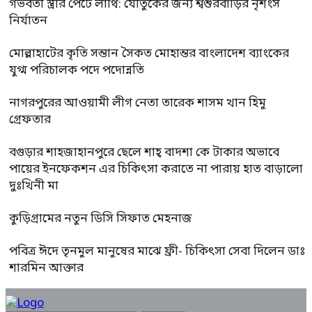
গর্ভবতী স্ত্রীর পেটে লাথি: যৌতুকের জন্য শ্বশুরবাড়ির নৃশংস
নির্যাতন
মোল্লাহাটের কৃতি সন্তান সৈকত মোহান্তর বাংলাদেশ ব্যাংকের
যুগ্ম পরিচালক পদে পদোন্নতি
নাগরপুরের আওয়ামী লীগ নেতা তারেক শাসম খান হিমু
গ্রেফতার
বগুড়ার শাহজাহানপুরে ছেলে শাহ্ বাদশা কে টাকার অভাবে
পায়ের ইনফেকশন এর চিকিৎসা করাতে না পারায় হাত বাড়ালো
দুঃখিনী মা
কুড়িগ্রামের নতুন ডিসি সিফাত মেহনাজ
পবিত্র ঈদে তৃনমুল মানুষের মাঝে ফ্রী- চিকিৎসা সেবা দিলেন ডাঃ
শারমিন আক্তার