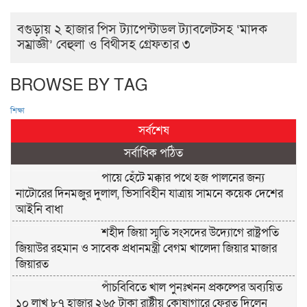
বগুড়ায় ২ হাজার পিস ট্যাপেন্টাডল ট্যাবলেটসহ ‘মাদক
সম্রাজ্ঞী’ বেহুলা ও বিথীসহ গ্রেফতার ৩
BROWSE BY TAG
শিক্ষা
সর্বশেষ
সর্বাধিক পঠিত
পায়ে হেঁটে মক্কার পথে হজ পালনের জন্য
নাটোরের দিনমজুর দুলাল, ভিসাবিহীন যাত্রায় সামনে কয়েক দেশের
আইনি বাধা
শহীদ জিয়া স্মৃতি সংসদের উদ্যোগে রাষ্ট্রপতি
জিয়াউর রহমান ও সাবেক প্রধানমন্ত্রী বেগম খালেদা জিয়ার মাজার
জিয়ারত
পাঁচবিবিতে খাল পুনঃখনন প্রকল্পের অব্যয়িত
১০ লাখ ৮৭ হাজার ২৬৫ টাকা রাষ্ট্রীয় কোষাগারে ফেরত দিলেন