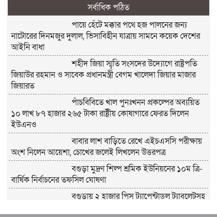
সর্বাধিক পঠিত
পায়ে হেঁটে মক্কার পথে হজ পালনের জন্য
নাটোরের দিনমজুর দুলাল, ভিসাবিহীন যাত্রায় সামনে কয়েক দেশের
আইনি বাধা
শহীদ জিয়া স্মৃতি সংসদের উদ্যোগে রাষ্ট্রপতি
জিয়াউর রহমান ও সাবেক প্রধানমন্ত্রী বেগম খালেদা জিয়ার মাজার
জিয়ারত
পাঁচবিবিতে খাল পুনঃখনন প্রকল্পের অব্যয়িত
১০ লাখ ৮৭ হাজার ২৬৫ টাকা রাষ্ট্রীয় কোষাগারে ফেরত দিলেন
ইউএনও
বাবার লাশ বাড়িতে রেখে এইচএসসি পরীক্ষায়
অংশ নিলেন আয়েশা, চোখের জলেই লিখলেন উত্তরপত্র
বগুড়া মুদ্রণ শিল্প শ্রমিক ইউনিয়নের ১০ম ত্রি-
বার্ষিক নির্বাচনের তফসিল ঘোষণা
বগুড়ায় ২ হাজার পিস ট্যাপেন্টাডল ট্যাবলেটসহ
‘মাদক সম্রাজ্ঞী’ বেহুলা ও বিথীসহ গ্রেফতার ৩