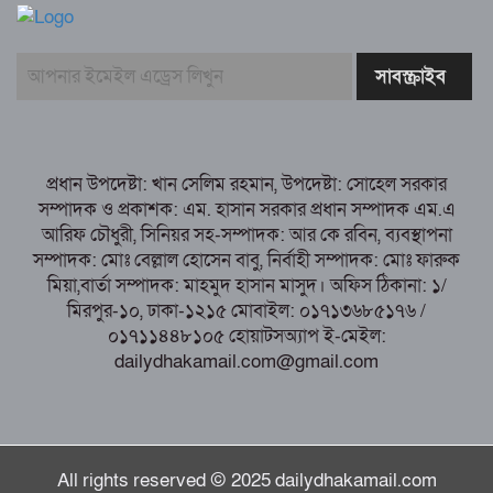
সৎ, ন্যায়নিষ্ঠ, সাহসী ও মানবিক ইউএনও
সাবরিনা শারমিন: কর্মদক্ষতায় মানুষের হৃদয়ে অনন্য এক নাম
নরসিংদীর শিবপুরে তিনটি গরুকে বিষ খাইয়ে
হত্যা
পাঁচবিবির ইউএনও কাশপিয়া তাসরিন: একাই
সামলাচ্ছেন একাধিক গুরুত্বপূর্ণ দায়িত্ব, প্রশংসায় মুখর এলাকাবাসী
প্রধান উপদেষ্টা: খান সেলিম রহমান, উপদেষ্টা: সোহেল সরকার
বগুড়া মুদ্রণ শিল্প শ্রমিক ইউনিয়নের নির্বাচন
সম্পাদক ও প্রকাশক: এম. হাসান সরকার প্রধান সম্পাদক এম.এ
পরিচালনা কমিটির প্রস্তুতি সভা অনুষ্ঠিত
আরিফ চৌধুরী, সিনিয়র সহ-সম্পাদক: আর কে রবিন, ব্যবস্থাপনা
সম্পাদক: মোঃ বেল্লাল হোসেন বাবু, নির্বাহী সম্পাদক: মোঃ ফারুক
মিয়া,বার্তা সম্পাদক: মাহমুদ হাসান মাসুদ। অফিস ঠিকানা: ১/
মিরপুর-১০, ঢাকা-১২১৫ মোবাইল: ০১৭১৩৬৮৫১৭৬ /
০১৭১১৪৪৮১০৫ হোয়াটসঅ্যাপ ই-মেইল:
dailydhakamail.com@gmail.com
All rights reserved © 2025 dailydhakamail.com