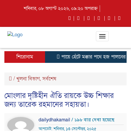
শনিবার, ০৮ অগাস্ট ২০২৬, ০৯:২০ অপরাহ্ন
Toggle
navigation
শিরোনাম
পায়ে হেঁটে মক্কার পথে হজ পালনের জন
/
খুলনা বিভাগ
সর্বশেষ
,
মোংলার দৃষ্টিহীন ঐতি রায়কে উচ্চ শিক্ষার
জন্য তারেক রহমানের সহায়তা।
dailydhakamail
/ ১৯৮ বার দেখা হয়েছে
আপডেট: শনিবার, ১৩ সেপ্টেম্বর, ২০২৫