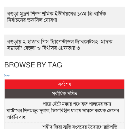
বগুড়া মুদ্রণ শিল্প শ্রমিক ইউনিয়নের ১০ম ত্রি-বার্ষিক
নির্বাচনের তফসিল ঘোষণা
বগুড়ায় ২ হাজার পিস ট্যাপেন্টাডল ট্যাবলেটসহ ‘মাদক
সম্রাজ্ঞী’ বেহুলা ও বিথীসহ গ্রেফতার ৩
BROWSE BY TAG
শিক্ষা
সর্বশেষ
সর্বাধিক পঠিত
পায়ে হেঁটে মক্কার পথে হজ পালনের জন্য
নাটোরের দিনমজুর দুলাল, ভিসাবিহীন যাত্রায় সামনে কয়েক দেশের
আইনি বাধা
শহীদ জিয়া স্মৃতি সংসদের উদ্যোগে রাষ্ট্রপতি