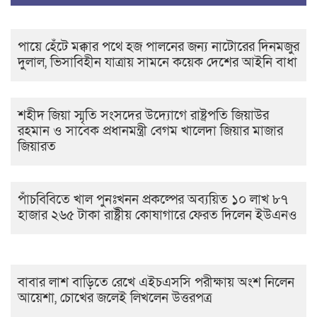
পায়ে হেঁটে মক্কার পথে হজ পালনের জন্য নাটোরের দিনমজুর
দুলাল, ভিসাবিহীন যাত্রায় সামনে কয়েক দেশের আইনি বাধা
শহীদ জিয়া স্মৃতি সংসদের উদ্যোগে রাষ্ট্রপতি জিয়াউর
রহমান ও সাবেক প্রধানমন্ত্রী বেগম খালেদা জিয়ার মাজার
জিয়ারত
পাঁচবিবিতে খাল পুনঃখনন প্রকল্পের অব্যয়িত ১০ লাখ ৮৭
হাজার ২৬৫ টাকা রাষ্ট্রীয় কোষাগারে ফেরত দিলেন ইউএনও
বাবার লাশ বাড়িতে রেখে এইচএসসি পরীক্ষায় অংশ নিলেন
আয়েশা, চোখের জলেই লিখলেন উত্তরপত্র