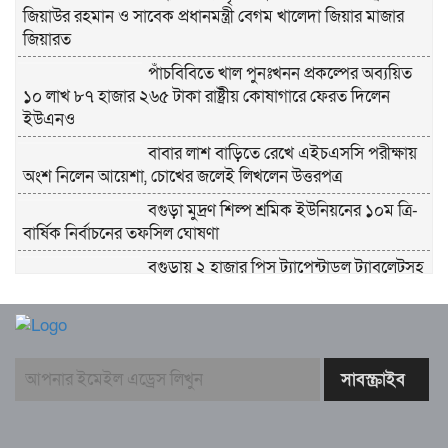
জিয়াউর রহমান ও সাবেক প্রধানমন্ত্রী বেগম খালেদা জিয়ার মাজার
জিয়ারত
পাঁচবিবিতে খাল পুনঃখনন প্রকল্পের অব্যয়িত
১০ লাখ ৮৭ হাজার ২৬৫ টাকা রাষ্ট্রীয় কোষাগারে ফেরত দিলেন
ইউএনও
বাবার লাশ বাড়িতে রেখে এইচএসসি পরীক্ষায়
অংশ নিলেন আয়েশা, চোখের জলেই লিখলেন উত্তরপত্র
বগুড়া মুদ্রণ শিল্প শ্রমিক ইউনিয়নের ১০ম ত্রি-
বার্ষিক নির্বাচনের তফসিল ঘোষণা
বগুড়ায় ২ হাজার পিস ট্যাপেন্টাডল ট্যাবলেটসহ
‘মাদক সম্রাজ্ঞী’ বেহুলা ও বিথীসহ গ্রেফতার ৩
সৎ, ন্যায়নিষ্ঠ, সাহসী ও মানবিক ইউএনও
সাবরিনা শারমিন: কর্মদক্ষতায় মানুষের হৃদয়ে অনন্য এক নাম
নরসিংদীর শিবপুরে তিনটি গরুকে বিষ খাইয়ে
হত্যা
পাঁচবিবির ইউএনও কাশপিয়া তাসরিন: একাই