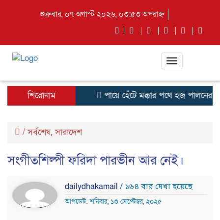
শুক্রবার, ০৭ অগাস্ট ২০২৬, ০৩:৫৩ অপরাহ্ন
Toggle
navigation
শিরোনাম
পায়ে হেঁটে মক্কার পথে হজ পালনের জন
/
সর্বশেষ
সারাদেশ
,
সংগীতশিল্পী ফরিদা পারভীন আর নেই।
dailydhakamail
/ ১৬৪ বার দেখা হয়েছে
আপডেট: শনিবার, ১৩ সেপ্টেম্বর, ২০২৫