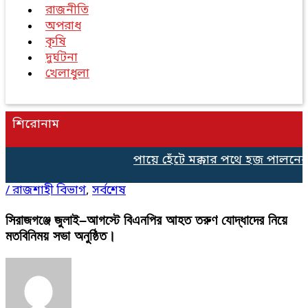
রাজনীতি
অপরাধ
কৃষি
দুর্ঘটনা
খেলাধুলা
শিরোনাম
পায়ে হেঁটে মক্কার পথে হজ পালনের 
/
রাজশাহী বিভাগ
,
সর্বশেষ
সিরাজগঞ্জে জুলাই–আগস্টে বিএনপির আহত তরুণ যোদ্ধাদের নিয়ে
মতবিনিময় সভা অনুষ্ঠিত।