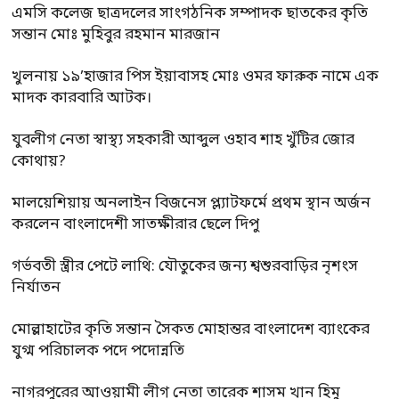
এমসি কলেজ ছাত্রদলের সাংগঠনিক সম্পাদক ছাতকের কৃতি
সন্তান মোঃ মুহিবুর রহমান মারজান
খুলনায় ১৯’হাজার পিস ইয়াবাসহ মোঃ ওমর ফারুক নামে এক
মাদক কারবারি আটক।
যুবলীগ নেতা স্বাস্থ্য সহকারী আব্দুল ওহাব শাহ খুঁটির জোর
কোথায়?
মালয়েশিয়ায় অনলাইন বিজনেস প্ল্যাটফর্মে প্রথম স্থান অর্জন
করলেন বাংলাদেশী সাতক্ষীরার ছেলে দিপু
গর্ভবতী স্ত্রীর পেটে লাথি: যৌতুকের জন্য শ্বশুরবাড়ির নৃশংস
নির্যাতন
মোল্লাহাটের কৃতি সন্তান সৈকত মোহান্তর বাংলাদেশ ব্যাংকের
যুগ্ম পরিচালক পদে পদোন্নতি
নাগরপুরের আওয়ামী লীগ নেতা তারেক শাসম খান হিমু