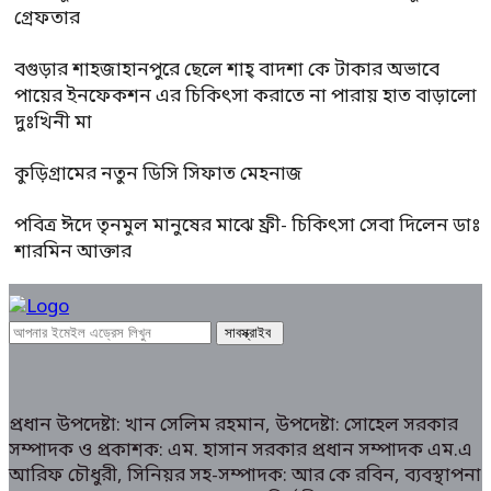
গ্রেফতার
বগুড়ার শাহজাহানপুরে ছেলে শাহ্ বাদশা কে টাকার অভাবে
পায়ের ইনফেকশন এর চিকিৎসা করাতে না পারায় হাত বাড়ালো
দুঃখিনী মা
কুড়িগ্রামের নতুন ডিসি সিফাত মেহনাজ
পবিত্র ঈদে তৃনমুল মানুষের মাঝে ফ্রী- চিকিৎসা সেবা দিলেন ডাঃ
শারমিন আক্তার
প্রধান উপদেষ্টা: খান সেলিম রহমান, উপদেষ্টা: সোহেল সরকার
সম্পাদক ও প্রকাশক: এম. হাসান সরকার প্রধান সম্পাদক এম.এ
আরিফ চৌধুরী, সিনিয়র সহ-সম্পাদক: আর কে রবিন, ব্যবস্থাপনা