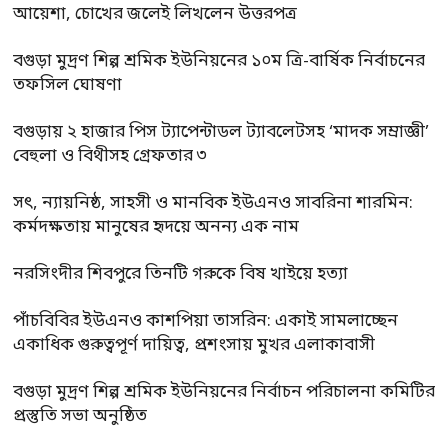
আয়েশা, চোখের জলেই লিখলেন উত্তরপত্র
বগুড়া মুদ্রণ শিল্প শ্রমিক ইউনিয়নের ১০ম ত্রি-বার্ষিক নির্বাচনের
তফসিল ঘোষণা
বগুড়ায় ২ হাজার পিস ট্যাপেন্টাডল ট্যাবলেটসহ ‘মাদক সম্রাজ্ঞী’
বেহুলা ও বিথীসহ গ্রেফতার ৩
সৎ, ন্যায়নিষ্ঠ, সাহসী ও মানবিক ইউএনও সাবরিনা শারমিন:
কর্মদক্ষতায় মানুষের হৃদয়ে অনন্য এক নাম
নরসিংদীর শিবপুরে তিনটি গরুকে বিষ খাইয়ে হত্যা
পাঁচবিবির ইউএনও কাশপিয়া তাসরিন: একাই সামলাচ্ছেন
একাধিক গুরুত্বপূর্ণ দায়িত্ব, প্রশংসায় মুখর এলাকাবাসী
বগুড়া মুদ্রণ শিল্প শ্রমিক ইউনিয়নের নির্বাচন পরিচালনা কমিটির
প্রস্তুতি সভা অনুষ্ঠিত