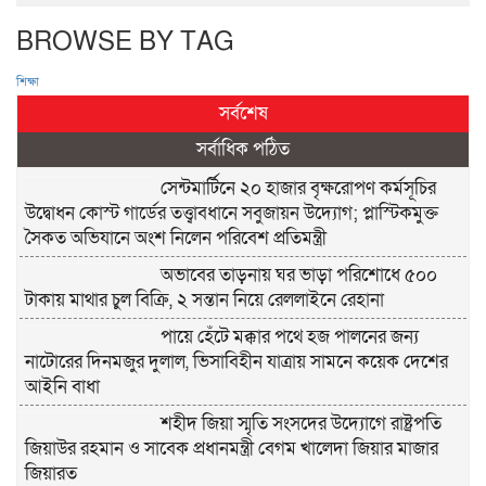
BROWSE BY TAG
শিক্ষা
সর্বশেষ
সর্বাধিক পঠিত
সেন্টমার্টিনে ২০ হাজার বৃক্ষরোপণ কর্মসূচির
উদ্বোধন কোস্ট গার্ডের তত্ত্বাবধানে সবুজায়ন উদ্যোগ; প্লাস্টিকমুক্ত
সৈকত অভিযানে অংশ নিলেন পরিবেশ প্রতিমন্ত্রী
অভাবের তাড়নায় ঘর ভাড়া পরিশোধে ৫০০
টাকায় মাথার চুল বিক্রি, ২ সন্তান নিয়ে রেললাইনে রেহানা
পায়ে হেঁটে মক্কার পথে হজ পালনের জন্য
নাটোরের দিনমজুর দুলাল, ভিসাবিহীন যাত্রায় সামনে কয়েক দেশের
আইনি বাধা
শহীদ জিয়া স্মৃতি সংসদের উদ্যোগে রাষ্ট্রপতি
জিয়াউর রহমান ও সাবেক প্রধানমন্ত্রী বেগম খালেদা জিয়ার মাজার
জিয়ারত