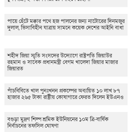
পায়ে হেঁটে মক্কার পথে হজ পালনের জন্য নাটোরের দিনমজুর
দুলাল, ভিসাবিহীন যাত্রায় সামনে কয়েক দেশের আইনি বাধা
শহীদ জিয়া স্মৃতি সংসদের উদ্যোগে রাষ্ট্রপতি জিয়াউর
রহমান ও সাবেক প্রধানমন্ত্রী বেগম খালেদা জিয়ার মাজার
জিয়ারত
পাঁচবিবিতে খাল পুনঃখনন প্রকল্পের অব্যয়িত ১০ লাখ ৮৭
হাজার ২৬৫ টাকা রাষ্ট্রীয় কোষাগারে ফেরত দিলেন ইউএনও
বগুড়া মুদ্রণ শিল্প শ্রমিক ইউনিয়নের ১০ম ত্রি-বার্ষিক
নির্বাচনের তফসিল ঘোষণা