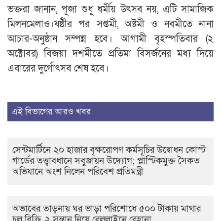
ভক্তরা জানান, পূজা শুধু ধর্মীয় উৎসব নয়, এটি সামাজিক
মিলনমেলাও।ষষ্ঠীর পর সপ্তমী, অষ্টমী ও নবমীতে নানা
আচার-অনুষ্ঠান সম্পন্ন হবে। আগামী বৃহস্পতিবার (২
অক্টোবর) বিজয়া দশমীতে প্রতিমা বিসর্জনের মধ্য দিয়ে
এবারের দুর্গোৎসব শেষ হবে।
এই বিভাগের আরও খবর
সেন্টমার্টিনে ২০ হাজার বৃক্ষরোপণ কর্মসূচির উদ্বোধন কোস্ট
গার্ডের তত্ত্বাবধানে সবুজায়ন উদ্যোগ; প্লাস্টিকমুক্ত সৈকত
অভিযানে অংশ নিলেন পরিবেশ প্রতিমন্ত্রী
অভাবের তাড়নায় ঘর ভাড়া পরিশোধে ৫০০ টাকায় মাথার
চুল বিক্রি, ২ সন্তান নিয়ে রেললাইনে রেহানা