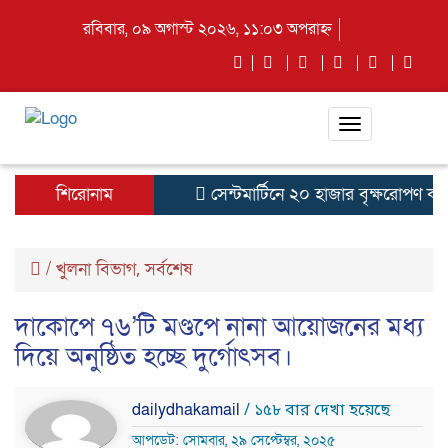
রবিবার, ০৯ অগাস্ট ২০২৬, ১১:০৩ অপরাহ্ন
Toggle
navigation
শিরোনাম
সেন্টমার্টিনে ২০ হাজার বৃক্ষরোপণ কর্মস
/
খুলনা বিভাগ
সর্বশেষ
,
দাকোপে ৭৬’টি মণ্ডপে নানা আয়োজনের মধ্য
দিয়ে অনুষ্ঠিত হচ্ছে দুর্গোৎসব।
dailydhakamail
/ ১৫৮ বার দেখা হয়েছে
আপডেট: সোমবার, ২৯ সেপ্টেম্বর, ২০২৫