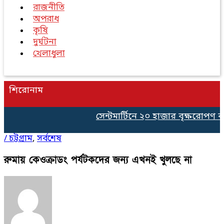
রাজনীতি
অপরাধ
কৃষি
দুর্ঘটনা
খেলাধুলা
শিরোনাম
সেন্টমার্টিনে ২০ হাজার বৃক্ষরোপণ কর্
/
চট্টগ্রাম
,
সর্বশেষ
রুমায় কেওক্রাডং পর্যটকদের জন্য এখনই খুলছে না