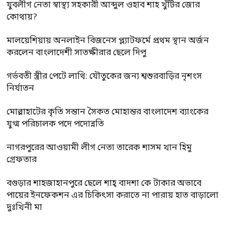
যুবলীগ নেতা স্বাস্থ্য সহকারী আব্দুল ওহাব শাহ খুঁটির জোর
কোথায়?
মালয়েশিয়ায় অনলাইন বিজনেস প্ল্যাটফর্মে প্রথম স্থান অর্জন
করলেন বাংলাদেশী সাতক্ষীরার ছেলে দিপু
গর্ভবতী স্ত্রীর পেটে লাথি: যৌতুকের জন্য শ্বশুরবাড়ির নৃশংস
নির্যাতন
মোল্লাহাটের কৃতি সন্তান সৈকত মোহান্তর বাংলাদেশ ব্যাংকের
যুগ্ম পরিচালক পদে পদোন্নতি
নাগরপুরের আওয়ামী লীগ নেতা তারেক শাসম খান হিমু
গ্রেফতার
বগুড়ার শাহজাহানপুরে ছেলে শাহ্ বাদশা কে টাকার অভাবে
পায়ের ইনফেকশন এর চিকিৎসা করাতে না পারায় হাত বাড়ালো
দুঃখিনী মা