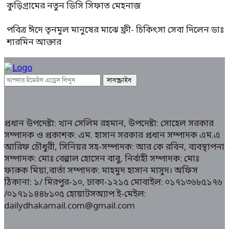
কুড়িগ্রামের নতুন ডিসি সিফাত মেহনাজ
পবিত্র ঈদে তৃনমুল মানুষের মাঝে ফ্রী- চিকিৎসা সেবা দিলেন ডাঃ
শারমিন আক্তার
প্রধান উপদেষ্টা: খান সেলিম রহমান, উপদেষ্টা: সোহেল সরকার
সম্পাদক ও প্রকাশক: এম. হাসান সরকার প্রধান সম্পাদক এম.এ
আরিফ চৌধুরী, সিনিয়র সহ-সম্পাদক: আর কে রবিন, ব্যবস্থাপনা
সম্পাদক: মোঃ বেল্লাল হোসেন বাবু, নির্বাহী সম্পাদক: মোঃ
ফারুক মিয়া,বার্তা সম্পাদক: মাহমুদ হাসান মাসুদ। অফিস
ঠিকানা: ১/ মিরপুর-১০, ঢাকা-১২১৫ মোবাইল: ০১৭১৩৬৮৫১৭৬
/০১৭১১৪৪৮১০৫ হোয়াটসঅ্যাপ ই-মেইল:
dailydhakamail.com@gmail.com