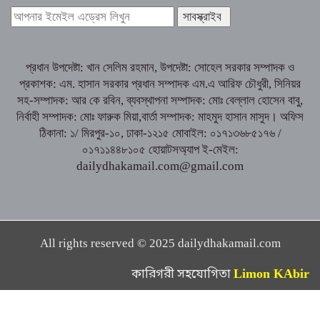
প্রধান উপদেষ্টা: খান সেলিম রহমান, উপদেষ্টা: সোহেল সরকার সম্পাদক ও
প্রকাশক: এম. হাসান সরকার প্রধান সম্পাদক এম.এ আরিফ চৌধুরী, সিনিয়র
সহ-সম্পাদক: আর কে রবিন, ব্যবস্থাপনা সম্পাদক: মোঃ বেল্লাল হোসেন বাবু,
নির্বাহী সম্পাদক: মোঃ ফারুক মিয়া,বার্তা সম্পাদক: মাহমুদ হাসান মাসুদ। অফিস
ঠিকানা: ১/ মিরপুর-১০, ঢাকা-১২১৫ মোবাইল: ০১৭১৩৬৮৫১৭৬ /
০১৭১১৪৪৮১০৫ হোয়াটসঅ্যাপ ই-মেইল:
dailydhakamail.com@gmail.com
All rights reserved © 2025 dailydhakamail.com
কারিগরী সহযোগিতা
Limon KAbir