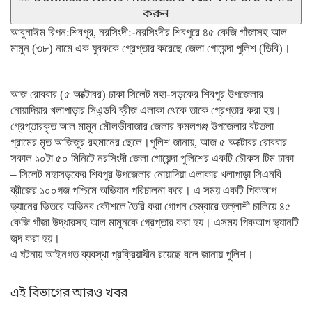
করুন
আবুনাঈম রিপন:শিবপুর, নরসিংদী:-নরসিংদীর শিবপুরে ৪৫ কেজি গাঁজাসহ আল
মামুন (৩৮) নামে এক যুবককে গ্রেপ্তার করেছে জেলা গোয়েন্দা পুলিশ (ডিবি)।
আজ রোববার (৫ অক্টোবর) ঢাকা সিলেট মহা-সড়কের শিবপুর উপজেলার
নোয়াদিয়ার খলাপাড়ার সিএন্ডবি ব্রীজ এলাকা থেকে তাকে গ্রেপ্তার করা হয়।
গ্রেপ্তারকৃত আল মামুন মৌলভীবাজার জেলার কমলগঞ্জ উপজেলার বটতলা
গ্রামের মৃত আজিজুর রহমানের ছেলে।পুলিশ জানায়, আজ ৫ অক্টোবর রোববার
সকাল ১০টা ৫০ মিনিটে নরসিংদী জেলা গোয়েন্দা পুলিশের একটি চৌকস টিম ঢাকা
– সিলেট মহাসড়কের শিবপুর উপজেলার নোয়াদিয়া এলাকার খলাপাড়া সিএনবি
ব্রীজের ১০০গজ পশ্চিমে অভিযান পরিচালনা করে। এ সময় একটি পিকআপ
ভ্যানের ভিতরে অভিনব কৌশলে তৈরি করা গোপন চেম্বারে তল্লাশী চালিয়ে ৪৫
কেজি গাঁজা উদ্ধারসহ আল মামুনকে গ্রেপ্তার করা হয়। এসময় পিকআপ ভ্যানটি
জব্দ করা হয়।
এ ঘটনায় আইনগত ব্যবস্থা প্রক্রিয়াধীন রয়েছে বলে জানায় পুলিশ।
এই বিভাগের আরও খবর