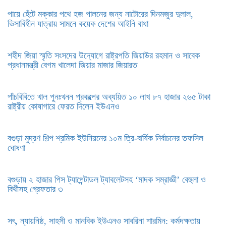
পায়ে হেঁটে মক্কার পথে হজ পালনের জন্য নাটোরের দিনমজুর দুলাল,
ভিসাবিহীন যাত্রায় সামনে কয়েক দেশের আইনি বাধা
শহীদ জিয়া স্মৃতি সংসদের উদ্যোগে রাষ্ট্রপতি জিয়াউর রহমান ও সাবেক
প্রধানমন্ত্রী বেগম খালেদা জিয়ার মাজার জিয়ারত
পাঁচবিবিতে খাল পুনঃখনন প্রকল্পের অব্যয়িত ১০ লাখ ৮৭ হাজার ২৬৫ টাকা
রাষ্ট্রীয় কোষাগারে ফেরত দিলেন ইউএনও
বগুড়া মুদ্রণ শিল্প শ্রমিক ইউনিয়নের ১০ম ত্রি-বার্ষিক নির্বাচনের তফসিল
ঘোষণা
বগুড়ায় ২ হাজার পিস ট্যাপেন্টাডল ট্যাবলেটসহ ‘মাদক সম্রাজ্ঞী’ বেহুলা ও
বিথীসহ গ্রেফতার ৩
সৎ, ন্যায়নিষ্ঠ, সাহসী ও মানবিক ইউএনও সাবরিনা শারমিন: কর্মদক্ষতায়