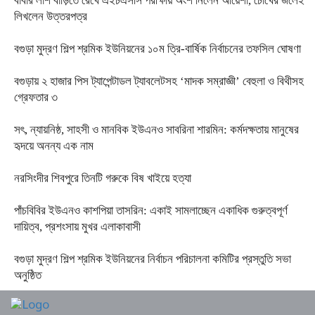
বাবার লাশ বাড়িতে রেখে এইচএসসি পরীক্ষায় অংশ নিলেন আয়েশা, চোখের জলেই
লিখলেন উত্তরপত্র
বগুড়া মুদ্রণ শিল্প শ্রমিক ইউনিয়নের ১০ম ত্রি-বার্ষিক নির্বাচনের তফসিল ঘোষণা
বগুড়ায় ২ হাজার পিস ট্যাপেন্টাডল ট্যাবলেটসহ ‘মাদক সম্রাজ্ঞী’ বেহুলা ও বিথীসহ
গ্রেফতার ৩
সৎ, ন্যায়নিষ্ঠ, সাহসী ও মানবিক ইউএনও সাবরিনা শারমিন: কর্মদক্ষতায় মানুষের
হৃদয়ে অনন্য এক নাম
নরসিংদীর শিবপুরে তিনটি গরুকে বিষ খাইয়ে হত্যা
পাঁচবিবির ইউএনও কাশপিয়া তাসরিন: একাই সামলাচ্ছেন একাধিক গুরুত্বপূর্ণ
দায়িত্ব, প্রশংসায় মুখর এলাকাবাসী
বগুড়া মুদ্রণ শিল্প শ্রমিক ইউনিয়নের নির্বাচন পরিচালনা কমিটির প্রস্তুতি সভা
অনুষ্ঠিত