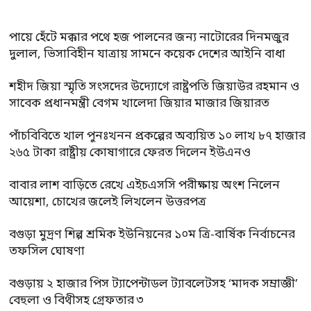
পায়ে হেঁটে মক্কার পথে হজ পালনের জন্য নাটোরের দিনমজুর
দুলাল, ভিসাবিহীন যাত্রায় সামনে কয়েক দেশের আইনি বাধা
শহীদ জিয়া স্মৃতি সংসদের উদ্যোগে রাষ্ট্রপতি জিয়াউর রহমান ও
সাবেক প্রধানমন্ত্রী বেগম খালেদা জিয়ার মাজার জিয়ারত
পাঁচবিবিতে খাল পুনঃখনন প্রকল্পের অব্যয়িত ১০ লাখ ৮৭ হাজার
২৬৫ টাকা রাষ্ট্রীয় কোষাগারে ফেরত দিলেন ইউএনও
বাবার লাশ বাড়িতে রেখে এইচএসসি পরীক্ষায় অংশ নিলেন
আয়েশা, চোখের জলেই লিখলেন উত্তরপত্র
বগুড়া মুদ্রণ শিল্প শ্রমিক ইউনিয়নের ১০ম ত্রি-বার্ষিক নির্বাচনের
তফসিল ঘোষণা
বগুড়ায় ২ হাজার পিস ট্যাপেন্টাডল ট্যাবলেটসহ ‘মাদক সম্রাজ্ঞী’
বেহুলা ও বিথীসহ গ্রেফতার ৩