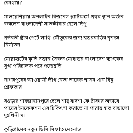
কোথায়?
মালয়েশিয়ায় অনলাইন বিজনেস প্ল্যাটফর্মে প্রথম স্থান অর্জন
করলেন বাংলাদেশী সাতক্ষীরার ছেলে দিপু
গর্ভবতী স্ত্রীর পেটে লাথি: যৌতুকের জন্য শ্বশুরবাড়ির নৃশংস
নির্যাতন
মোল্লাহাটের কৃতি সন্তান সৈকত মোহান্তর বাংলাদেশ ব্যাংকের
যুগ্ম পরিচালক পদে পদোন্নতি
নাগরপুরের আওয়ামী লীগ নেতা তারেক শাসম খান হিমু
গ্রেফতার
বগুড়ার শাহজাহানপুরে ছেলে শাহ্ বাদশা কে টাকার অভাবে
পায়ের ইনফেকশন এর চিকিৎসা করাতে না পারায় হাত বাড়ালো
দুঃখিনী মা
কুড়িগ্রামের নতুন ডিসি সিফাত মেহনাজ