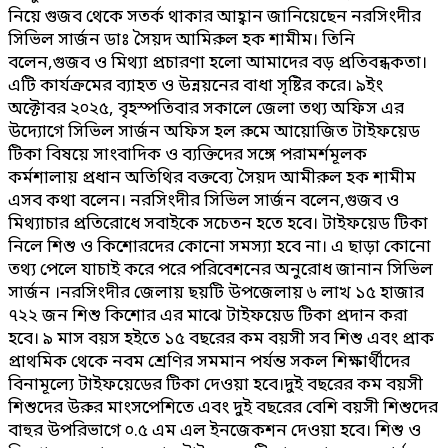
নিয়ে গুজব থেকে সতর্ক থাকার আহ্বান জানিয়েছেন নরসিংদীর
সিভিল সার্জন ডাঃ সৈয়দ আমিরুল হক শামীম। তিনি
বলেন,গুজব ও মিথ্যা প্রচারণা হলো আমাদের বড় প্রতিবন্ধকতা।
এটি কার্যক্রমের ব্যাহত ও উন্নয়নের বাধা সৃষ্টির করে। ৯ইং
অক্টোবর ২০২৫, বৃহস্পতিবার সকালে জেলা তথ্য অফিস এর
উদ্যোগে সিভিল সার্জন অফিস হল রুমে আয়োজিত টাইফয়েড
টিকা বিষয়ে সাংবাদিক ও ব্যক্তিদের সঙ্গে পরামর্শমূলক
কর্মশালায় প্রধান অতিথির বক্তব্যে সৈয়দ আমীরুল হক শামীম
এসব কথা বলেন। নরসিংদীর সিভিল সার্জন বলেন,গুজব ও
মিথ্যাচার প্রতিরোধে সবাইকে সচেতন হতে হবে। টাইফয়েড টিকা
নিলে শিশু ও কিশোরদের কোনো সমস্যা হবে না। এ ছাড়া কোনো
তথ্য পেলে যাচাই করে পরে পরিবেশনের অনুরোধ জানান সিভিল
সার্জন ।নরসিংদীর জেলায় ছয়টি উপজেলায় ৬ লাখ ১৫ হাজার
৭২২ জন শিশু কিশোর এর মাঝে টাইফয়েড টিকা প্রদান করা
হবে। ৯ মাস বয়স হইতে ১৫ বছরের কম বয়সী সব শিশু এবং প্রাক
প্রাথমিক থেকে নবম শ্রেণির সমমান পর্যন্ত সকল শিক্ষার্থীদের
বিনামূল্যে টাইফয়েডের টিকা দেওয়া হবে।দুই বছরের কম বয়সী
শিশুদের উরুর মাংসপেশিতে এবং দুই বছরের বেশি বয়সী শিশুদের
বাহুর উপরিভাগে ০.৫ এম এল ইনজেকশন দেওয়া হবে। শিশু ও