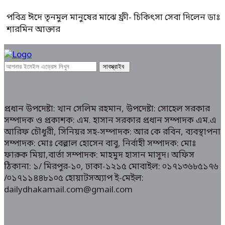
পবিত্র ঈদে তৃনমুল মানুষের মাঝে ফ্রী- চিকিৎসা সেবা দিলেন ডাঃ
শারমিন আক্তার
প্রধান উপদেষ্টা: খান সেলিম রহমান, উপদেষ্টা: সোহেল সরকার
সম্পাদক ও প্রকাশক: এম. হাসান সরকার প্রধান সম্পাদক এম.এ
আরিফ চৌধুরী, সিনিয়র সহ-সম্পাদক: আর কে রবিন, ব্যবস্থাপনা
সম্পাদক: মোঃ বেল্লাল হোসেন বাবু, নির্বাহী সম্পাদক: মোঃ
ফারুক মিয়া,বার্তা সম্পাদক: মাহমুদ হাসান মাসুদ। অফিস
ঠিকানা: ১/ মিরপুর-১০, ঢাকা-১২১৫ মোবাইল: ০১৭১৩৬৮৫১৭৬
/০১৭১১৪৪৮১০৫ হোয়াটসঅ্যাপ ই-মেইল:
dailydhakamail.com@gmail.com