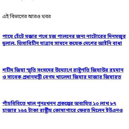
এই বিভাগের আরও খবর
পায়ে হেঁটে মক্কার পথে হজ পালনের জন্য নাটোরের দিনমজুর
দুলাল, ভিসাবিহীন যাত্রায় সামনে কয়েক দেশের আইনি বাধা
শহীদ জিয়া স্মৃতি সংসদের উদ্যোগে রাষ্ট্রপতি জিয়াউর রহমান
ও সাবেক প্রধানমন্ত্রী বেগম খালেদা জিয়ার মাজার জিয়ারত
পাঁচবিবিতে খাল পুনঃখনন প্রকল্পের অব্যয়িত ১০ লাখ ৮৭
হাজার ২৬৫ টাকা রাষ্ট্রীয় কোষাগারে ফেরত দিলেন ইউএনও