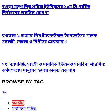
বগুড়া মুদ্রণ শিল্প শ্রমিক ইউনিয়নের ১০ম ত্রি-বার্ষিক
নির্বাচনের তফসিল ঘোষণা
বগুড়ায় ২ হাজার পিস ট্যাপেন্টাডল ট্যাবলেটসহ ‘মাদক
সম্রাজ্ঞী’ বেহুলা ও বিথীসহ গ্রেফতার ৩
সৎ, ন্যায়নিষ্ঠ, সাহসী ও মানবিক ইউএনও সাবরিনা শারমিন:
কর্মদক্ষতায় মানুষের হৃদয়ে অনন্য এক নাম
BROWSE BY TAG
শিক্ষা
সর্বশেষ
সর্বাধিক পঠিত