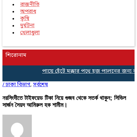
রাজনীতি
অপরাধ
কৃষি
দুর্ঘটনা
খেলাধুলা
শিরোনাম
পায়ে হেঁটে মক্কার পথে হজ পালনের জন্য ন
/
ঢাকা বিভাগ
,
সর্বশেষ
নরসিংদীতে টাইফয়েড টিকা নিয়ে গুজব থেকে সতর্ক থাকুন; সিভিল
সার্জন সৈয়দ আমিরুল হক শামীম।