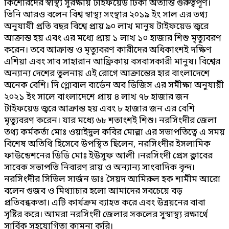
কিশোরদের স্বাস্থ্য সুরক্ষায় টাইফয়েড টিকা অত্যান্ত গুরুত্বপূর্ণ।
তিনি আরও বলেন বিশ্ব স্বাস্থ্য সংস্থার ২০১৯ ইং সাল এর তথ্য
অনুযাযী প্রতি বছর বিশ্বে প্রায় ৯০ লাখ মানুষ টাইফয়েড জ্বরে
আক্রান্ত হয় এবং এর মধ্যে প্রায় ১ লাখ ১০ হাজার শিশু মৃত্যুবরণ
করেন। তবে আক্রান্ত ও মৃত্যুবরণ কারীদের অধিকাংশই দক্ষিণ
এশিয়া এবং সাব সাহারান আফ্রিকায় বসবাসকারী মানুষ। বিশ্বের
অন্যান্য দেশের তুলনায় এই রোগে আক্রান্তের হার বাংলাদেশে
অনেক বেশি। দি গ্লোবাল বার্ডেন অব ডিজিস এর সমীক্ষা অনুযায়ী
২০২১ ইং সালে বাংলাদেশে প্রায় ৪ লাখ ৭৮ হাজার জন
টাইফয়েড জ্বরে আক্রান্ত হয় এবং ৮ হাজার জন এর বেশি
মৃত্যুবরণ করেন। যার মধ্যে ৬৮ শতাংশই শিশু। নরসিংদীর জেলা
তথ্য কর্মকর্তা মোঃ ওয়াইদুল কবির মোল্লা এর সভাপতিত্বে এ সময়
বিশেষ অতিথি হিসেবে উপস্থিত ছিলেন, নরসিংদীর ইসলামিক
ফাউন্ডেশনের ডিডি মোঃ ইউসুফ আলী ।নরসিংদী প্রেস ক্লাবের
সাবেক সভাপতি নিবারণ রায় ও অন্যান্য সাংবাদিক বৃন্দ।
নরসিংদীর সিভিল সার্জন ডাঃ সৈয়দ আমিরুল হক শামীম আরো
বলেন গুজব ও মিথ্যাচার হলো আমাদের সবচেয়ে বড়
প্রতিবন্ধকতা। এটি কার্যক্রম ব্যাহত করে এবং উন্নয়নের বাবা
সৃষ্টির করে। আমরা নরসিংদী জেলার সকলের সুস্বাস্থ্য রক্ষার্থে
সার্বিক সহযোগিতা কামনা করি।