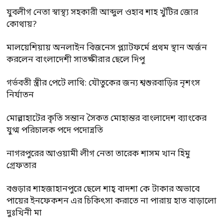
যুবলীগ নেতা স্বাস্থ্য সহকারী আব্দুল ওহাব শাহ খুঁটির জোর
কোথায়?
মালয়েশিয়ায় অনলাইন বিজনেস প্ল্যাটফর্মে প্রথম স্থান অর্জন
করলেন বাংলাদেশী সাতক্ষীরার ছেলে দিপু
গর্ভবতী স্ত্রীর পেটে লাথি: যৌতুকের জন্য শ্বশুরবাড়ির নৃশংস
নির্যাতন
মোল্লাহাটের কৃতি সন্তান সৈকত মোহান্তর বাংলাদেশ ব্যাংকের
যুগ্ম পরিচালক পদে পদোন্নতি
নাগরপুরের আওয়ামী লীগ নেতা তারেক শাসম খান হিমু
গ্রেফতার
বগুড়ার শাহজাহানপুরে ছেলে শাহ্ বাদশা কে টাকার অভাবে
পায়ের ইনফেকশন এর চিকিৎসা করাতে না পারায় হাত বাড়ালো
দুঃখিনী মা