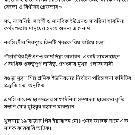
বগুড়ায় ২ হাজার পিস ট্যাপেন্টাডল ট্যাবলেটসহ ‘মাদক সম্রাজ্ঞী’
বেহুলা ও বিথীসহ গ্রেফতার ৩
সৎ, ন্যায়নিষ্ঠ, সাহসী ও মানবিক ইউএনও সাবরিনা শারমিন:
কর্মদক্ষতায় মানুষের হৃদয়ে অনন্য এক নাম
নরসিংদীর শিবপুরে তিনটি গরুকে বিষ খাইয়ে হত্যা
পাঁচবিবির ইউএনও কাশপিয়া তাসরিন: একাই সামলাচ্ছেন
একাধিক গুরুত্বপূর্ণ দায়িত্ব, প্রশংসায় মুখর এলাকাবাসী
বগুড়া মুদ্রণ শিল্প শ্রমিক ইউনিয়নের নির্বাচন পরিচালনা কমিটির
প্রস্তুতি সভা অনুষ্ঠিত
এমসি কলেজ ছাত্রদলের সাংগঠনিক সম্পাদক ছাতকের কৃতি
সন্তান মোঃ মুহিবুর রহমান মারজান
খুলনায় ১৯’হাজার পিস ইয়াবাসহ মোঃ ওমর ফারুক নামে এক
মাদক কারবারি আটক।