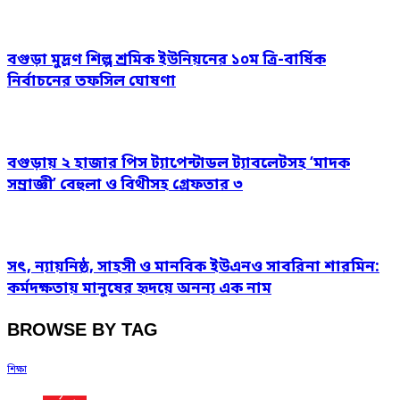
বগুড়া মুদ্রণ শিল্প শ্রমিক ইউনিয়নের ১০ম ত্রি-বার্ষিক
নির্বাচনের তফসিল ঘোষণা
বগুড়ায় ২ হাজার পিস ট্যাপেন্টাডল ট্যাবলেটসহ ‘মাদক
সম্রাজ্ঞী’ বেহুলা ও বিথীসহ গ্রেফতার ৩
সৎ, ন্যায়নিষ্ঠ, সাহসী ও মানবিক ইউএনও সাবরিনা শারমিন:
কর্মদক্ষতায় মানুষের হৃদয়ে অনন্য এক নাম
BROWSE BY TAG
শিক্ষা