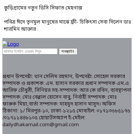
কুড়িগ্রামের নতুন ডিসি সিফাত মেহনাজ
পবিত্র ঈদে তৃনমুল মানুষের মাঝে ফ্রী- চিকিৎসা সেবা দিলেন ডাঃ
শারমিন আক্তার
প্রধান উপদেষ্টা: খান সেলিম রহমান, উপদেষ্টা: সোহেল সরকার
সম্পাদক ও প্রকাশক: এম. হাসান সরকার প্রধান সম্পাদক এম.এ
আরিফ চৌধুরী, সিনিয়র সহ-সম্পাদক: আর কে রবিন, ব্যবস্থাপনা
সম্পাদক: মোঃ বেল্লাল হোসেন বাবু, নির্বাহী সম্পাদক: মোঃ
ফারুক মিয়া,বার্তা সম্পাদক: মাহমুদ হাসান মাসুদ। অফিস
ঠিকানা: ১/ মিরপুর-১০, ঢাকা-১২১৫ মোবাইল: ০১৭১৩৬৮৫১৭৬
/০১৭১১৪৪৮১০৫ হোয়াটসঅ্যাপ ই-মেইল:
dailydhakamail.com@gmail.com