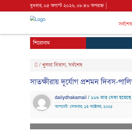
বুধবার, ০৫ অগাস্ট ২০২৬, ০৮:৪০ অপরাহ্ন
সর্বশেষ
শিরোনাম
/
খুলনা বিভাগ
সর্বশেষ
,
সাতক্ষীরায় দূর্যোগ প্রশমন দিবস-পাল
dailydhakamail
/ ১১৬ বার দেখা হয়েছে
আপডেট: সোমবার, ১৩ অক্টোবর, ২০২৫