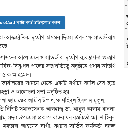
toCard ফটো কার্ড ডাউনলোড করুন
-আন্তর্জাতিক দূর্যোগ প্রশমন দিবস উপলক্ষে সাতক্ষীরায়
য়েছে।
উ
াসনের আয়োজনে ও সাতক্ষীরা দূর্যোগ ব্যবস্থাপনা ও ত্রাণ
সার্বিক) বিষ্ণুপদ পালের সভাপতিত্বে অনুষ্ঠানে প্রধান অতিথি
মোস্তাক আহমেদ।
ার্যালয়ের সামনে থেকে একটি বর্ণাঢ্য র‌্যালি বের হয়ে
োগ মহড়া ও আলোচনা সভা অনুষ্ঠিত হয়।
জেলা জামাতের আমীর উপাধ্যক্ষ শহিদুল ইসলাম মুকুল,
াপতি বিশিষ্ট সমাজসেবক আলহাজ্ব ডা. আবুল কালাম বাবলা,
, সদর উপজেলা প্রকল্প বাস্তবায়ন কর্মকর্তা মো. শাহিনুল
খ
ি মমতাজ আহমেদ বাপী, ফায়ার সার্ভিস কর্মকর্তা নুরুল