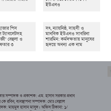
ইউএনও
হাজার পিস
সৎ, ন্যায়নিষ্ঠ, সাহসী ও
ডল ট্যাবলেটসহ
মানবিক ইউএনও সাবরিনা
জ্ঞী’ বেহুলা ও
শারমিন: কর্মদক্ষতায় মানুষের
রেফতার ৩
হৃদয়ে অনন্য এক নাম
রকার সম্পাদক ও প্রকাশক: এম. হাসান সরকার প্রধান
 রবিন, ব্যবস্থাপনা সম্পাদক: মোঃ বেল্লাল
ম্পাদক: মাহমুদ হাসান মাসুদ। অফিস ঠিকানা: ১/