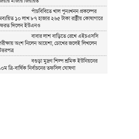
জিয়ার মাজার জিয়ারত
পাঁচবিবিতে খাল পুনঃখনন প্রকল্পের
অব্যয়িত ১০ লাখ ৮৭ হাজার ২৬৫ টাকা রাষ্ট্রীয় কোষাগারে
ফেরত দিলেন ইউএনও
বাবার লাশ বাড়িতে রেখে এইচএসসি
পরীক্ষায় অংশ নিলেন আয়েশা, চোখের জলেই লিখলেন
ত্তরপত্র
বগুড়া মুদ্রণ শিল্প শ্রমিক ইউনিয়নের
১০ম ত্রি-বার্ষিক নির্বাচনের তফসিল ঘোষণা
বগুড়ায় ২ হাজার পিস ট্যাপেন্টাডল
ট্যাবলেটসহ ‘মাদক সম্রাজ্ঞী’ বেহুলা ও বিথীসহ গ্রেফতার ৩
সৎ, ন্যায়নিষ্ঠ, সাহসী ও মানবিক ইউএনও
সাবরিনা শারমিন: কর্মদক্ষতায় মানুষের হৃদয়ে অনন্য এক
নাম
নরসিংদীর শিবপুরে তিনটি গরুকে বিষ
াইয়ে হত্যা
পাঁচবিবির ইউএনও কাশপিয়া তাসরিন: