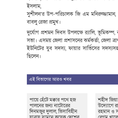
ইসলাম,
সুশীলন’র উপ-পরিচালক জি এম মনিরুজ্জামান, জে
বাবলু রেজা প্রমুখ।
দুর্যোগ প্রশমন দিবস উপলক্ষে র‌্যালি, ভূমিকম্
সভা। এসময় জেলা প্রশাসনের কর্মকর্তা, জেলা ত্রাণ 
ইউনিটের যুব সদস্য, ফায়ার সার্ভিসের সদস্যসহ বিভ
ছিলেন।
এই বিভাগের আরও খবর
পায়ে হেঁটে মক্কার পথে হজ
শহীদ জিয়া
পালনের জন্য নাটোরের
উদ্যোগে রাষ
দিনমজুর দুলাল, ভিসাবিহীন
রহমান ও সাব
যাত্রায় সামনে কয়েক দেশের
বেগম খালে