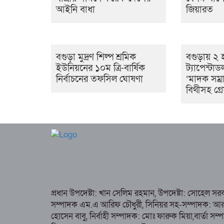
আইনি বাধা
জিয়ারত
বগুড়া মুদ্রণ শিল্প শ্রমিক
বগুড়ায় ২ 
ইউনিয়নের ১০ম ত্রি-বার্ষিক
ট্যাপেন্টা
নির্বাচনের তফসিল ঘোষণা
‘মাদক সম্রা
বিথীসহ গ্
প্রধান উপদেষ্টা: খান সেলিম রহমান, উপদেষ্টা: সোহেল স
সম্পাদক এম.এ আরিফ চৌধুরী, সিনিয়র সহ-সম্পাদক: আর কে
হোসেন বাবু, নির্বাহী সম্পাদক: মোঃ ফারুক মিয়া,বার্তা স