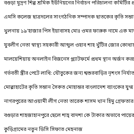
বগুড়া মুদ্রণ শিল্প শ্রমিক ইউনিয়নের নির্বাচন পরিচালনা কমিটির প্র
এমসি কলেজ ছাত্রদলের সাংগঠনিক সম্পাদক ছাতকের কৃতি সন্তা
খুলনায় ১৯’হাজার পিস ইয়াবাসহ মোঃ ওমর ফারুক নামে এক 
যুবলীগ নেতা স্বাস্থ্য সহকারী আব্দুল ওহাব শাহ খুঁটির জোর কোথা
মালয়েশিয়ায় অনলাইন বিজনেস প্ল্যাটফর্মে প্রথম স্থান অর্জন ক
গর্ভবতী স্ত্রীর পেটে লাথি: যৌতুকের জন্য শ্বশুরবাড়ির নৃশংস নির্যা
মোল্লাহাটের কৃতি সন্তান সৈকত মোহান্তর বাংলাদেশ ব্যাংকের যুগ
নাগরপুরের আওয়ামী লীগ নেতা তারেক শাসম খান হিমু গ্রেফতার
বগুড়ার শাহজাহানপুরে ছেলে শাহ্ বাদশা কে টাকার অভাবে পায়
কুড়িগ্রামের নতুন ডিসি সিফাত মেহনাজ