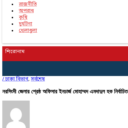
রাজনীতি
অপরাধ
কৃষি
দুর্ঘটনা
খেলাধুলা
শিরোনাম
/
ঢাকা বিভাগ
,
সর্বশেষ
নরসিংদী জেলার শ্রেষ্ঠ অফিসার ইনচার্জ মোহাম্মদ এমদাদুল হক নির্বাচিত