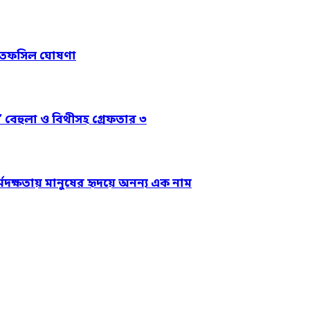
নের তফসিল ঘোষণা
’ বেহুলা ও বিথীসহ গ্রেফতার ৩
্মদক্ষতায় মানুষের হৃদয়ে অনন্য এক নাম