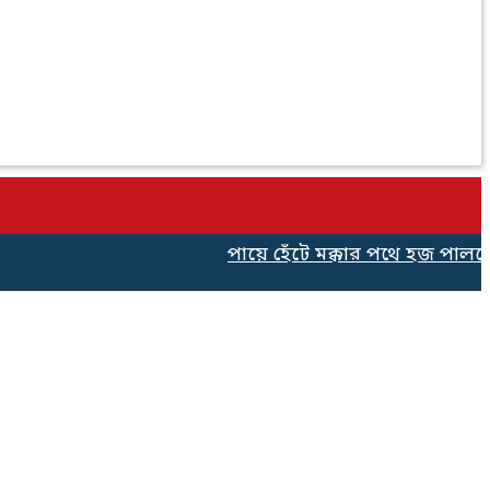
পায়ে হেঁটে মক্কার পথে হজ পালনের 