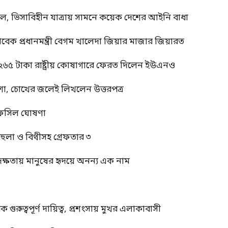
াল, ভিসাবিহীন যাত্রায় সামনে কয়েক দেশের আইনি বাধা
াবেক প্রধানমন্ত্রী বেগম খালেদা জিয়ার মাজার জিয়ারত
 ২৬৫ টাকা রাষ্ট্রীয় কোষাগারে ফেরত দিলেন ইউএনও
শা, চোখের জলেই লিখলেন উত্তরপত্র
র তফসিল ঘোষণা
বেহুলা ও বিথীসহ গ্রেফতার ৩
দক্ষতায় মানুষের হৃদয়ে অনন্য এক নাম
ুত্বপূর্ণ দায়িত্ব, প্রশংসায় মুখর এলাকাবাসী