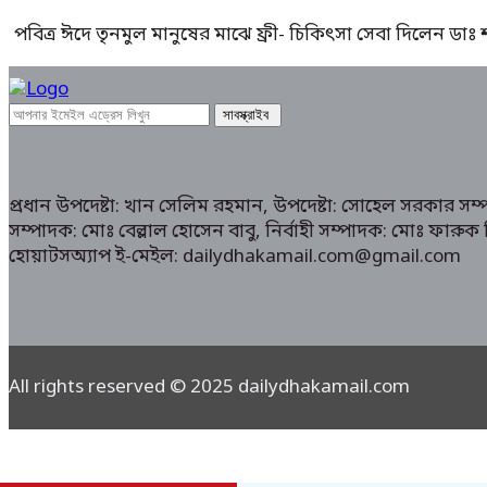
পবিত্র ঈদে তৃনমুল মানুষের মাঝে ফ্রী- চিকিৎসা সেবা দিলেন ডা
প্রধান উপদেষ্টা: খান সেলিম রহমান, উপদেষ্টা: সোহেল সরকার স
সম্পাদক: মোঃ বেল্লাল হোসেন বাবু, নির্বাহী সম্পাদক: মোঃ ফা
হোয়াটসঅ্যাপ ই-মেইল: dailydhakamail.com@gmail.com
All rights reserved © 2025 dailydhakamail.com