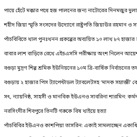
পায়ে হেঁটে মক্কার পথে হজ পালনের জন্য নাটোরের দিনমজুর দুল
শহীদ জিয়া স্মৃতি সংসদের উদ্যোগে রাষ্ট্রপতি জিয়াউর রহমান ও স
পাঁচবিবিতে খাল পুনঃখনন প্রকল্পের অব্যয়িত ১০ লাখ ৮৭ হাজার
বাবার লাশ বাড়িতে রেখে এইচএসসি পরীক্ষায় অংশ নিলেন আয়ে
বগুড়া মুদ্রণ শিল্প শ্রমিক ইউনিয়নের ১০ম ত্রি-বার্ষিক নির্বাচনে
বগুড়ায় ২ হাজার পিস ট্যাপেন্টাডল ট্যাবলেটসহ ‘মাদক সম্রাজ্ঞী’ 
সৎ, ন্যায়নিষ্ঠ, সাহসী ও মানবিক ইউএনও সাবরিনা শারমিন: কর্ম
নরসিংদীর শিবপুরে তিনটি গরুকে বিষ খাইয়ে হত্যা
পাঁচবিবির ইউএনও কাশপিয়া তাসরিন: একাই সামলাচ্ছেন একাধিক গুর