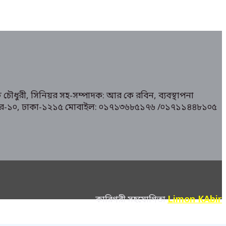
 চৌধুরী, সিনিয়র সহ-সম্পাদক: আর কে রবিন, ব্যবস্থাপনা
১/ মিরপুর-১০, ঢাকা-১২১৫ মোবাইল: ০১৭১৩৬৮৫১৭৬ /০১৭১১৪৪৮১০৫
Limon KAbir
কারিগরী সহযোগিতা