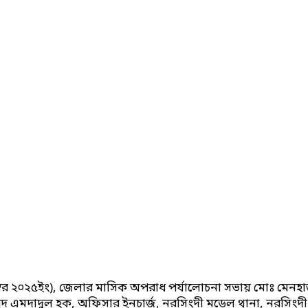
্টেম্বর ২০২৫ইং), জেলার মাসিক অপরাধ পর্যালোচনা সভায় মোঃ মে
াম্মদ এমদাদুল হক, অফিসার ইনচার্জ, নরসিংদী মডেল থানা, নরসিংদী