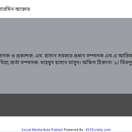
ঃ শারমিন আক্তার
ম্পাদক ও প্রকাশক: এম. হাসান সরকার প্রধান সম্পাদক এম.এ আরিফ
রুক মিয়া,বার্তা সম্পাদক: মাহমুদ হাসান মাসুদ। অফিস ঠিকানা: 
Social Media Auto Publish
Powered By :
XYZScripts.com