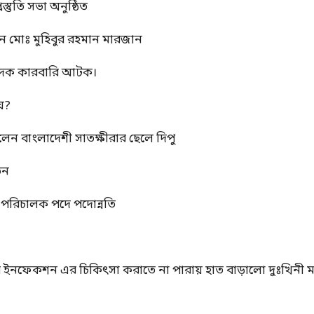
স্তুতি সভা অনুষ্ঠিত
ন মোঃ মুহিবুর রহমান মারজান
মাদক কারবারি আটক।
য়?
রলেন বাংলাদেশী সাতক্ষীরার ছেলে দিপু
তন
্ম পরিচালক পদে পদোন্নতি
ের ইনফেকশন এর চিকিৎসা করাতে না পারায় হাত বাড়ালো দুঃখিনী ম