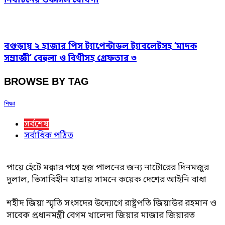
নির্বাচনের তফসিল ঘোষণা
বগুড়ায় ২ হাজার পিস ট্যাপেন্টাডল ট্যাবলেটসহ ‘মাদক
সম্রাজ্ঞী’ বেহুলা ও বিথীসহ গ্রেফতার ৩
BROWSE BY TAG
শিক্ষা
সর্বশেষ
সর্বাধিক পঠিত
পায়ে হেঁটে মক্কার পথে হজ পালনের জন্য নাটোরের দিনমজুর
দুলাল, ভিসাবিহীন যাত্রায় সামনে কয়েক দেশের আইনি বাধা
শহীদ জিয়া স্মৃতি সংসদের উদ্যোগে রাষ্ট্রপতি জিয়াউর রহমান ও
সাবেক প্রধানমন্ত্রী বেগম খালেদা জিয়ার মাজার জিয়ারত