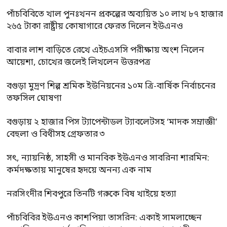
পাঁচবিবিতে খাল পুনঃখনন প্রকল্পের অব্যয়িত ১০ লাখ ৮৭ হাজার
২৬৫ টাকা রাষ্ট্রীয় কোষাগারে ফেরত দিলেন ইউএনও
বাবার লাশ বাড়িতে রেখে এইচএসসি পরীক্ষায় অংশ নিলেন
আয়েশা, চোখের জলেই লিখলেন উত্তরপত্র
বগুড়া মুদ্রণ শিল্প শ্রমিক ইউনিয়নের ১০ম ত্রি-বার্ষিক নির্বাচনের
তফসিল ঘোষণা
বগুড়ায় ২ হাজার পিস ট্যাপেন্টাডল ট্যাবলেটসহ ‘মাদক সম্রাজ্ঞী’
বেহুলা ও বিথীসহ গ্রেফতার ৩
সৎ, ন্যায়নিষ্ঠ, সাহসী ও মানবিক ইউএনও সাবরিনা শারমিন:
কর্মদক্ষতায় মানুষের হৃদয়ে অনন্য এক নাম
নরসিংদীর শিবপুরে তিনটি গরুকে বিষ খাইয়ে হত্যা
পাঁচবিবির ইউএনও কাশপিয়া তাসরিন: একাই সামলাচ্ছেন