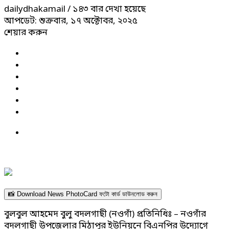
dailydhakamail
/ ১৪৩ বার দেখা হয়েছে
আপডেট: শুক্রবার, ১৭ অক্টোবর, ২০২৫
শেয়ার করুন
📸 Download News PhotoCard ফটো কার্ড ডাউনলোড করুন
বুলবুল আহমেদ বুলু বদলগাছী (নওগাঁ) প্রতিনিধিঃ – নওগাঁর
বদলগাছী উপজেলার মিঠাপুর ইউনিয়নে বিএনপির উদ্যোগে