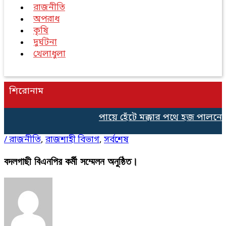
রাজনীতি
অপরাধ
কৃষি
দুর্ঘটনা
খেলাধুলা
শিরোনাম
পায়ে হেঁটে মক্কার পথে হজ পালনের 
/
রাজনীতি
,
রাজশাহী বিভাগ
,
সর্বশেষ
বদলগাছী বিএনপির কর্মী সম্মেলন অনুষ্ঠিত।