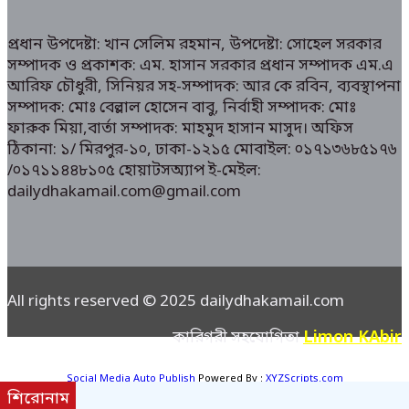
প্রধান উপদেষ্টা: খান সেলিম রহমান, উপদেষ্টা: সোহেল সরকার
সম্পাদক ও প্রকাশক: এম. হাসান সরকার প্রধান সম্পাদক এম.এ
আরিফ চৌধুরী, সিনিয়র সহ-সম্পাদক: আর কে রবিন, ব্যবস্থাপনা
সম্পাদক: মোঃ বেল্লাল হোসেন বাবু, নির্বাহী সম্পাদক: মোঃ
ফারুক মিয়া,বার্তা সম্পাদক: মাহমুদ হাসান মাসুদ। অফিস
ঠিকানা: ১/ মিরপুর-১০, ঢাকা-১২১৫ মোবাইল: ০১৭১৩৬৮৫১৭৬
/০১৭১১৪৪৮১০৫ হোয়াটসঅ্যাপ ই-মেইল:
dailydhakamail.com@gmail.com
All rights reserved © 2025 dailydhakamail.com
Limon KAbir
কারিগরী সহযোগিতা
Social Media Auto Publish
Powered By :
XYZScripts.com
শিরোনাম
Social Media Auto Publish
Powered By :
XYZScripts.com