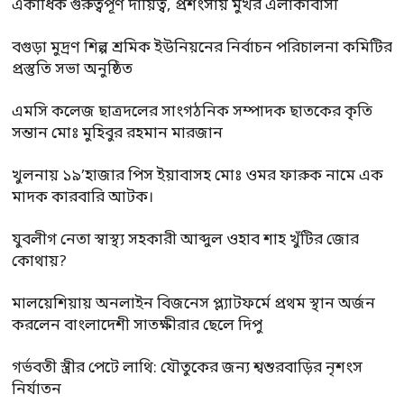
একাধিক গুরুত্বপূর্ণ দায়িত্ব, প্রশংসায় মুখর এলাকাবাসী
বগুড়া মুদ্রণ শিল্প শ্রমিক ইউনিয়নের নির্বাচন পরিচালনা কমিটির
প্রস্তুতি সভা অনুষ্ঠিত
এমসি কলেজ ছাত্রদলের সাংগঠনিক সম্পাদক ছাতকের কৃতি
সন্তান মোঃ মুহিবুর রহমান মারজান
খুলনায় ১৯’হাজার পিস ইয়াবাসহ মোঃ ওমর ফারুক নামে এক
মাদক কারবারি আটক।
যুবলীগ নেতা স্বাস্থ্য সহকারী আব্দুল ওহাব শাহ খুঁটির জোর
কোথায়?
মালয়েশিয়ায় অনলাইন বিজনেস প্ল্যাটফর্মে প্রথম স্থান অর্জন
করলেন বাংলাদেশী সাতক্ষীরার ছেলে দিপু
গর্ভবতী স্ত্রীর পেটে লাথি: যৌতুকের জন্য শ্বশুরবাড়ির নৃশংস
নির্যাতন