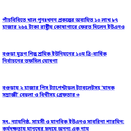
পাঁচবিবিতে খাল পুনঃখনন প্রকল্পের অব্যয়িত ১০ লাখ ৮৭
হাজার ২৬৫ টাকা রাষ্ট্রীয় কোষাগারে ফেরত দিলেন ইউএনও
বগুড়া মুদ্রণ শিল্প শ্রমিক ইউনিয়নের ১০ম ত্রি-বার্ষিক
নির্বাচনের তফসিল ঘোষণা
বগুড়ায় ২ হাজার পিস ট্যাপেন্টাডল ট্যাবলেটসহ ‘মাদক
সম্রাজ্ঞী’ বেহুলা ও বিথীসহ গ্রেফতার ৩
সৎ, ন্যায়নিষ্ঠ, সাহসী ও মানবিক ইউএনও সাবরিনা শারমিন:
কর্মদক্ষতায় মানুষের হৃদয়ে অনন্য এক নাম