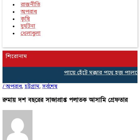
রাজনীতি
অপরাধ
কৃষি
দুর্ঘটনা
খেলাধুলা
শিরোনাম
পায়ে হেঁটে মক্কার পথে হজ পালনের
/
অপরাধ
,
চট্টগ্রাম
,
সর্বশেষ
রুমায় দশ বছরের সাজাপ্রাপ্ত পলাতক আসামি গ্রেফতার