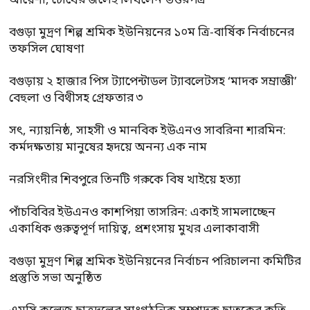
আয়েশা, চোখের জলেই লিখলেন উত্তরপত্র
বগুড়া মুদ্রণ শিল্প শ্রমিক ইউনিয়নের ১০ম ত্রি-বার্ষিক নির্বাচনের
তফসিল ঘোষণা
বগুড়ায় ২ হাজার পিস ট্যাপেন্টাডল ট্যাবলেটসহ ‘মাদক সম্রাজ্ঞী’
বেহুলা ও বিথীসহ গ্রেফতার ৩
সৎ, ন্যায়নিষ্ঠ, সাহসী ও মানবিক ইউএনও সাবরিনা শারমিন:
কর্মদক্ষতায় মানুষের হৃদয়ে অনন্য এক নাম
নরসিংদীর শিবপুরে তিনটি গরুকে বিষ খাইয়ে হত্যা
পাঁচবিবির ইউএনও কাশপিয়া তাসরিন: একাই সামলাচ্ছেন
একাধিক গুরুত্বপূর্ণ দায়িত্ব, প্রশংসায় মুখর এলাকাবাসী
বগুড়া মুদ্রণ শিল্প শ্রমিক ইউনিয়নের নির্বাচন পরিচালনা কমিটির
প্রস্তুতি সভা অনুষ্ঠিত