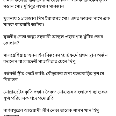
এমসি কলেজ ছাত্রদলের সাংগঠনিক সম্পাদক ছাতকের কৃতি
সন্তান মোঃ মুহিবুর রহমান মারজান
খুলনায় ১৯’হাজার পিস ইয়াবাসহ মোঃ ওমর ফারুক নামে এক
মাদক কারবারি আটক।
যুবলীগ নেতা স্বাস্থ্য সহকারী আব্দুল ওহাব শাহ খুঁটির জোর
কোথায়?
মালয়েশিয়ায় অনলাইন বিজনেস প্ল্যাটফর্মে প্রথম স্থান অর্জন
করলেন বাংলাদেশী সাতক্ষীরার ছেলে দিপু
গর্ভবতী স্ত্রীর পেটে লাথি: যৌতুকের জন্য শ্বশুরবাড়ির নৃশংস
নির্যাতন
মোল্লাহাটের কৃতি সন্তান সৈকত মোহান্তর বাংলাদেশ ব্যাংকের
যুগ্ম পরিচালক পদে পদোন্নতি
নাগরপুরের আওয়ামী লীগ নেতা তারেক শাসম খান হিমু