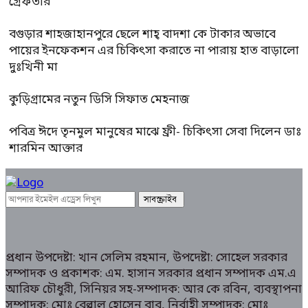
গ্রেফতার
বগুড়ার শাহজাহানপুরে ছেলে শাহ্ বাদশা কে টাকার অভাবে
পায়ের ইনফেকশন এর চিকিৎসা করাতে না পারায় হাত বাড়ালো
দুঃখিনী মা
কুড়িগ্রামের নতুন ডিসি সিফাত মেহনাজ
পবিত্র ঈদে তৃনমুল মানুষের মাঝে ফ্রী- চিকিৎসা সেবা দিলেন ডাঃ
শারমিন আক্তার
প্রধান উপদেষ্টা: খান সেলিম রহমান, উপদেষ্টা: সোহেল সরকার
সম্পাদক ও প্রকাশক: এম. হাসান সরকার প্রধান সম্পাদক এম.এ
আরিফ চৌধুরী, সিনিয়র সহ-সম্পাদক: আর কে রবিন, ব্যবস্থাপনা
সম্পাদক: মোঃ বেল্লাল হোসেন বাবু, নির্বাহী সম্পাদক: মোঃ