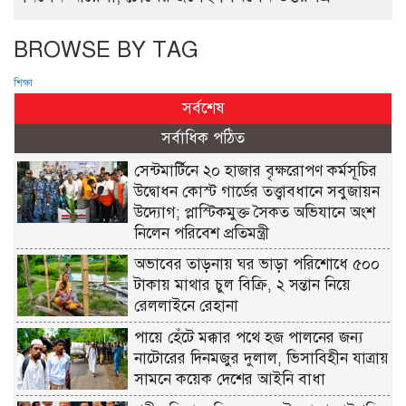
BROWSE BY TAG
শিক্ষা
সর্বশেষ
সর্বাধিক পঠিত
সেন্টমার্টিনে ২০ হাজার বৃক্ষরোপণ কর্মসূচির
উদ্বোধন কোস্ট গার্ডের তত্ত্বাবধানে সবুজায়ন
উদ্যোগ; প্লাস্টিকমুক্ত সৈকত অভিযানে অংশ
নিলেন পরিবেশ প্রতিমন্ত্রী
অভাবের তাড়নায় ঘর ভাড়া পরিশোধে ৫০০
টাকায় মাথার চুল বিক্রি, ২ সন্তান নিয়ে
রেললাইনে রেহানা
পায়ে হেঁটে মক্কার পথে হজ পালনের জন্য
নাটোরের দিনমজুর দুলাল, ভিসাবিহীন যাত্রায়
সামনে কয়েক দেশের আইনি বাধা