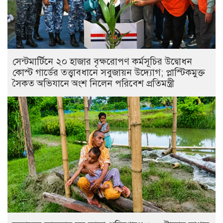
সেন্টমার্টিনে ২০ হাজার বৃক্ষরোপণ কর্মসূচির উদ্বোধন
কোস্ট গার্ডের তত্ত্বাবধানে সবুজায়ন উদ্যোগ; প্লাস্টিকমুক্ত
সৈকত অভিযানে অংশ নিলেন পরিবেশ প্রতিমন্ত্রী