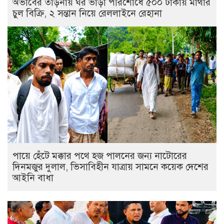
অভাবের তাড়নায় ঘর ভাড়া পরিশোধে ৫০০ টাকায় মাথার
চুল বিক্রি, ২ সন্তান নিয়ে রেললাইনে রেহানা
পায়ে হেঁটে মক্কার পথে হজ পালনের জন্য নাটোরের
দিনমজুর দুলাল, ভিসাবিহীন যাত্রায় সামনে কয়েক দেশের
আইনি বাধা