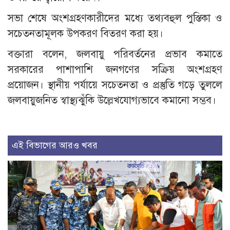
সভা শেষে অংশগ্রহণকারীদের মধ্যে তথ্যবহুল পুস্তিকা ও
সচেতনতামূলক উপকরণ বিতরণ করা হয়।
বক্তারা বলেন, জলবায়ু পরিবর্তনের প্রভাব কমাতে
সরকারের পাশাপাশি জনগণের সক্রিয় অংশগ্রহণ
প্রয়োজন। স্থানীয় পর্যায়ে সচেতনতা ও প্রস্তুতি গড়ে তুললে
জলবায়ুজনিত স্বাস্থ্যঝুঁকি উল্লেখযোগ্যভাবে কমানো সম্ভব।
এই বিভাগের আরও খবর