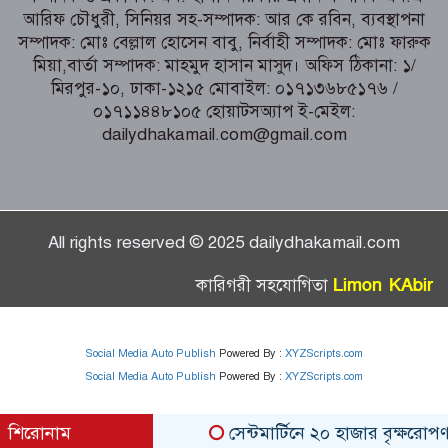
অনন্য এক নাম
আরিফ চৌধুরী, সিনিয়র সহ-সম্পাদক: আর কে রবিন, ব্যবস্থাপনা
নরসিংদীর শিবপুরে তিনটি গরুকে বিষ খাইয়ে
সম্পাদক: মোঃ বেল্লাল হোসেন বাবু, নির্বাহী সম্পাদক: মোঃ ফারুক
হত্যা
মিয়া,বার্তা সম্পাদক: মাহমুদ হাসান মাসুদ। অফিস ঠিকানা: ১/
মিরপুর-১০, ঢাকা-১২১৫ মোবাইল: ০১৭১৩৬৮৫১৭৬ /
০১৭১১৪৪৮১০৫ হোয়াটসঅ্যাপ ই-মেইল:
dailydhakamail.com@gmail.com
All rights reserved © 2025 dailydhakamail.com
Limon KAbir
কারিগরী সহযোগিতা
Social Media Auto Publish
Powered By :
XYZScripts.com
Social Media Auto Publish
Powered By :
XYZScripts.com
শিরোনাম
সেন্টমার্টিনে ২০ হাজার বৃক্ষরোপণ কর্