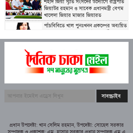
শহীদ জিয়া স্মৃতি সংসদের উদ্যোগে রাষ্ট্রপতি
জিয়াউর রহমান ও সাবেক প্রধানমন্ত্রী বেগম
খালেদা জিয়ার মাজার জিয়ারত
পাঁচবিবিতে খাল পুনঃখনন প্রকল্পের অব্যয়িত
১০ লাখ ৮৭ হাজার ২৬৫ টাকা রাষ্ট্রীয়
কোষাগারে ফেরত দিলেন ইউএনও
বাবার লাশ বাড়িতে রেখে এইচএসসি
পরীক্ষায় অংশ নিলেন আয়েশা, চোখের জলেই
লিখলেন উত্তরপত্র
বগুড়া মুদ্রণ শিল্প শ্রমিক ইউনিয়নের ১০ম ত্রি-
বার্ষিক নির্বাচনের তফসিল ঘোষণা
বগুড়ায় ২ হাজার পিস ট্যাপেন্টাডল
ট্যাবলেটসহ ‘মাদক সম্রাজ্ঞী’ বেহুলা ও
বিথীসহ গ্রেফতার ৩
সৎ, ন্যায়নিষ্ঠ, সাহসী ও মানবিক ইউএনও
প্রধান উপদেষ্টা: খান সেলিম রহমান, উপদেষ্টা: সোহেল সরকার
সাবরিনা শারমিন: কর্মদক্ষতায় মানুষের হৃদয়ে
সম্পাদক ও প্রকাশক: এম. হাসান সরকার প্রধান সম্পাদক এম.এ