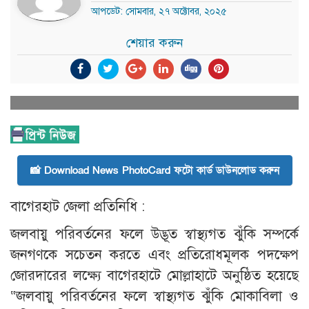
আপডেট: সোমবার, ২৭ অক্টোবর, ২০২৫
শেয়ার করুন
📸 Download News PhotoCard ফটো কার্ড ডাউনলোড করুন
বাগেরহাট জেলা প্রতিনিধি :
জলবায়ু পরিবর্তনের ফলে উদ্ভূত স্বাস্থ্যগত ঝুঁকি সম্পর্কে
জনগণকে সচেতন করতে এবং প্রতিরোধমূলক পদক্ষেপ
জোরদারের লক্ষ্যে বাগেরহাটে মোল্লাহাটে অনুষ্ঠিত হয়েছে
“জলবায়ু পরিবর্তনের ফলে স্বাস্থ্যগত ঝুঁকি মোকাবিলা ও