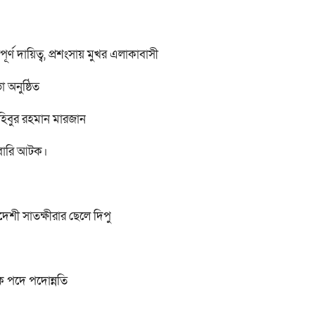
ণ দায়িত্ব, প্রশংসায় মুখর এলাকাবাসী
া অনুষ্ঠিত
হিবুর রহমান মারজান
রবারি আটক।
াদেশী সাতক্ষীরার ছেলে দিপু
লক পদে পদোন্নতি