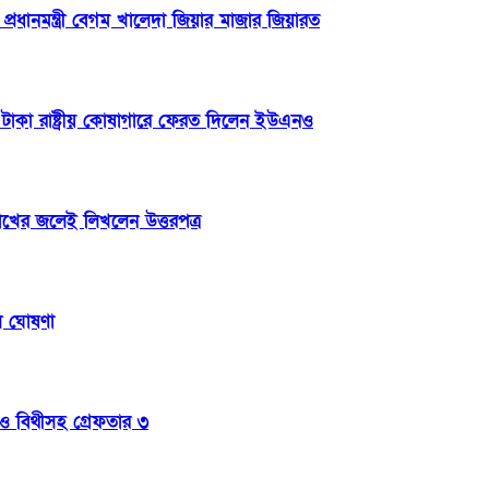
্রধানমন্ত্রী বেগম খালেদা জিয়ার মাজার জিয়ারত
টাকা রাষ্ট্রীয় কোষাগারে ফেরত দিলেন ইউএনও
োখের জলেই লিখলেন উত্তরপত্র
িল ঘোষণা
া ও বিথীসহ গ্রেফতার ৩