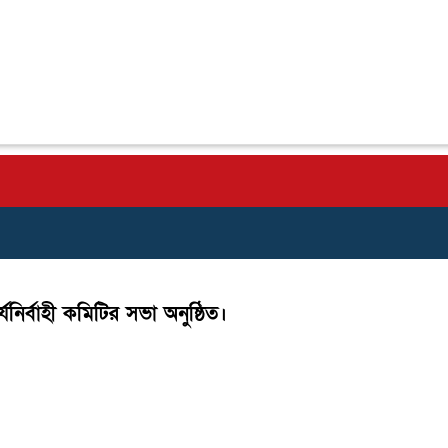
যনির্বাহী কমিটির সভা অনুষ্ঠিত।