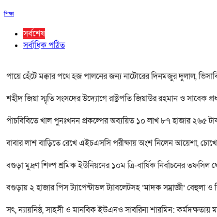
শিক্ষা
সর্বশেষ
সর্বাধিক পঠিত
পায়ে হেঁটে মক্কার পথে হজ পালনের জন্য নাটোরের দিনমজুর দুলাল, ভিসা
শহীদ জিয়া স্মৃতি সংসদের উদ্যোগে রাষ্ট্রপতি জিয়াউর রহমান ও সাবেক প্রধ
পাঁচবিবিতে খাল পুনঃখনন প্রকল্পের অব্যয়িত ১০ লাখ ৮৭ হাজার ২৬৫ টা
বাবার লাশ বাড়িতে রেখে এইচএসসি পরীক্ষায় অংশ নিলেন আয়েশা, চোখে
বগুড়া মুদ্রণ শিল্প শ্রমিক ইউনিয়নের ১০ম ত্রি-বার্ষিক নির্বাচনের তফসিল 
বগুড়ায় ২ হাজার পিস ট্যাপেন্টাডল ট্যাবলেটসহ ‘মাদক সম্রাজ্ঞী’ বেহুলা ও
সৎ, ন্যায়নিষ্ঠ, সাহসী ও মানবিক ইউএনও সাবরিনা শারমিন: কর্মদক্ষতায় 