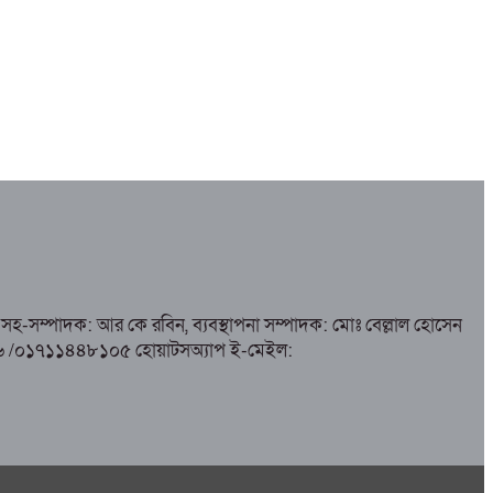
সহ-সম্পাদক: আর কে রবিন, ব্যবস্থাপনা সম্পাদক: মোঃ বেল্লাল হোসেন
৮৫১৭৬ /০১৭১১৪৪৮১০৫ হোয়াটসঅ্যাপ ই-মেইল: