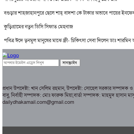
বগুড়ার শাহজাহানপুরে ছেলে শাহ্ বাদশা কে টাকার অভাবে পায়ের ইনফেক
কুড়িগ্রামের নতুন ডিসি সিফাত মেহনাজ
পবিত্র ঈদে তৃনমুল মানুষের মাঝে ফ্রী- চিকিৎসা সেবা দিলেন ডাঃ শারমিন
প্রধান উপদেষ্টা: খান সেলিম রহমান, উপদেষ্টা: সোহেল সরকার সম্পাদক 
বাবু, নির্বাহী সম্পাদক: মোঃ ফারুক মিয়া,বার্তা সম্পাদক: মাহমুদ 
dailydhakamail.com@gmail.com