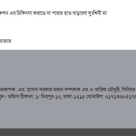
শন এর চিকিৎসা করাতে না পারায় হাত বাড়ালো দুঃখিনী মা
 আক্তার
ও প্রকাশক: এম. হাসান সরকার প্রধান সম্পাদক এম.এ আরিফ চৌধুরী, সিনিয়র 
হাসান মাসুদ। অফিস ঠিকানা: ১/ মিরপুর-১০, ঢাকা-১২১৫ মোবাইল: ০১৭১৩৬