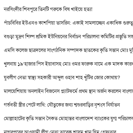
নরসিংদীর শিবপুরে তিনটি গরুকে বিষ খাইয়ে হত্যা
পাঁচবিবির ইউএনও কাশপিয়া তাসরিন: একাই সামলাচ্ছেন একাধিক গুরুত্বপূর্
বগুড়া মুদ্রণ শিল্প শ্রমিক ইউনিয়নের নির্বাচন পরিচালনা কমিটির প্রস্তুতি সভ
এমসি কলেজ ছাত্রদলের সাংগঠনিক সম্পাদক ছাতকের কৃতি সন্তান মোঃ মু
খুলনায় ১৯’হাজার পিস ইয়াবাসহ মোঃ ওমর ফারুক নামে এক মাদক কা
যুবলীগ নেতা স্বাস্থ্য সহকারী আব্দুল ওহাব শাহ খুঁটির জোর কোথায়?
মালয়েশিয়ায় অনলাইন বিজনেস প্ল্যাটফর্মে প্রথম স্থান অর্জন করলেন বাংল
গর্ভবতী স্ত্রীর পেটে লাথি: যৌতুকের জন্য শ্বশুরবাড়ির নৃশংস নির্যাতন
মোল্লাহাটের কৃতি সন্তান সৈকত মোহান্তর বাংলাদেশ ব্যাংকের যুগ্ম পরিচা
নাগরপুরের আওয়ামী লীগ নেতা তারেক শাসম খান হিমু গ্রেফতার