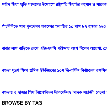
শহীদ জিয়া স্মৃতি সংসদের উদ্যোগে রাষ্ট্রপতি জিয়াউর রহমান ও সাবেক প
পাঁচবিবিতে খাল পুনঃখনন প্রকল্পের অব্যয়িত ১০ লাখ ৮৭ হাজার ২৬৫ 
বাবার লাশ বাড়িতে রেখে এইচএসসি পরীক্ষায় অংশ নিলেন আয়েশা, চ
বগুড়া মুদ্রণ শিল্প শ্রমিক ইউনিয়নের ১০ম ত্রি-বার্ষিক নির্বাচনের তফস
বগুড়ায় ২ হাজার পিস ট্যাপেন্টাডল ট্যাবলেটসহ ‘মাদক সম্রাজ্ঞী’ বেহুল
BROWSE BY TAG