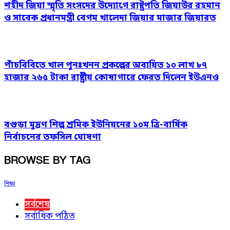
শহীদ জিয়া স্মৃতি সংসদের উদ্যোগে রাষ্ট্রপতি জিয়াউর রহমান
ও সাবেক প্রধানমন্ত্রী বেগম খালেদা জিয়ার মাজার জিয়ারত
পাঁচবিবিতে খাল পুনঃখনন প্রকল্পের অব্যয়িত ১০ লাখ ৮৭
হাজার ২৬৫ টাকা রাষ্ট্রীয় কোষাগারে ফেরত দিলেন ইউএনও
বগুড়া মুদ্রণ শিল্প শ্রমিক ইউনিয়নের ১০ম ত্রি-বার্ষিক
নির্বাচনের তফসিল ঘোষণা
BROWSE BY TAG
শিক্ষা
সর্বশেষ
সর্বাধিক পঠিত