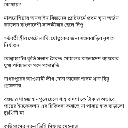
কোথায়?
মালয়েশিয়ায় অনলাইন বিজনেস প্ল্যাটফর্মে প্রথম স্থান অর্জন
করলেন বাংলাদেশী সাতক্ষীরার ছেলে দিপু
গর্ভবতী স্ত্রীর পেটে লাথি: যৌতুকের জন্য শ্বশুরবাড়ির নৃশংস
নির্যাতন
মোল্লাহাটের কৃতি সন্তান সৈকত মোহান্তর বাংলাদেশ ব্যাংকের
যুগ্ম পরিচালক পদে পদোন্নতি
নাগরপুরের আওয়ামী লীগ নেতা তারেক শাসম খান হিমু
গ্রেফতার
বগুড়ার শাহজাহানপুরে ছেলে শাহ্ বাদশা কে টাকার অভাবে
পায়ের ইনফেকশন এর চিকিৎসা করাতে না পারায় হাত বাড়ালো
দুঃখিনী মা
কুড়িগ্রামের নতুন ডিসি সিফাত মেহনাজ