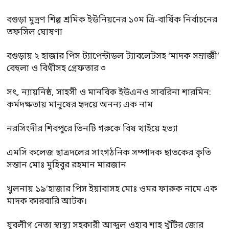
বগুড়া মুদ্রণ শিল্প শ্রমিক ইউনিয়নের ১০ম ত্রি-বার্ষিক নির্বাচনের
তফসিল ঘোষণা
বগুড়ায় ২ হাজার পিস ট্যাপেন্টাডল ট্যাবলেটসহ ‘মাদক সম্রাজ্ঞী’
বেহুলা ও বিথীসহ গ্রেফতার ৩
সৎ, ন্যায়নিষ্ঠ, সাহসী ও মানবিক ইউএনও সাবরিনা শারমিন:
কর্মদক্ষতায় মানুষের হৃদয়ে অনন্য এক নাম
নরসিংদীর শিবপুরে তিনটি গরুকে বিষ খাইয়ে হত্যা
এমসি কলেজ ছাত্রদলের সাংগঠনিক সম্পাদক ছাতকের কৃতি
সন্তান মোঃ মুহিবুর রহমান মারজান
খুলনায় ১৯’হাজার পিস ইয়াবাসহ মোঃ ওমর ফারুক নামে এক
মাদক কারবারি আটক।
যুবলীগ নেতা স্বাস্থ্য সহকারী আব্দুল ওহাব শাহ খুঁটির জোর