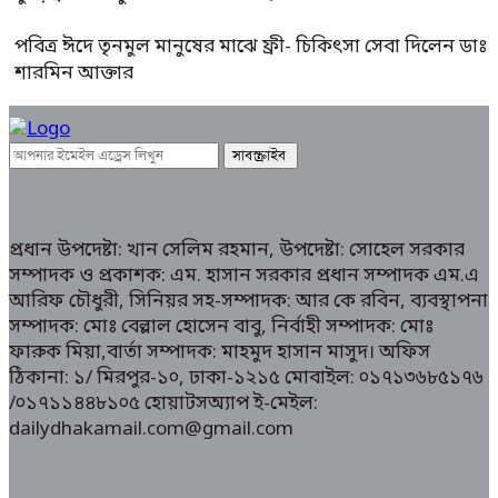
পবিত্র ঈদে তৃনমুল মানুষের মাঝে ফ্রী- চিকিৎসা সেবা দিলেন ডাঃ
শারমিন আক্তার
প্রধান উপদেষ্টা: খান সেলিম রহমান, উপদেষ্টা: সোহেল সরকার
সম্পাদক ও প্রকাশক: এম. হাসান সরকার প্রধান সম্পাদক এম.এ
আরিফ চৌধুরী, সিনিয়র সহ-সম্পাদক: আর কে রবিন, ব্যবস্থাপনা
সম্পাদক: মোঃ বেল্লাল হোসেন বাবু, নির্বাহী সম্পাদক: মোঃ
ফারুক মিয়া,বার্তা সম্পাদক: মাহমুদ হাসান মাসুদ। অফিস
ঠিকানা: ১/ মিরপুর-১০, ঢাকা-১২১৫ মোবাইল: ০১৭১৩৬৮৫১৭৬
/০১৭১১৪৪৮১০৫ হোয়াটসঅ্যাপ ই-মেইল:
dailydhakamail.com@gmail.com