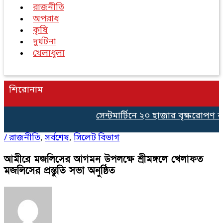
রাজনীতি
অপরাধ
কৃষি
দুর্ঘটনা
খেলাধুলা
শিরোনাম
সেন্টমার্টিনে ২০ হাজার বৃক্ষরোপণ কর্
/
রাজনীতি
,
সর্বশেষ
,
সিলেট বিভাগ
আমীরে মজলিসের আগমন উপলক্ষে শ্রীমঙ্গলে খেলাফত
মজলিসের প্রস্তুতি সভা অনুষ্ঠিত