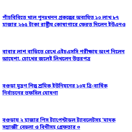
পাঁচবিবিতে খাল পুনঃখনন প্রকল্পের অব্যয়িত ১০ লাখ ৮৭
হাজার ২৬৫ টাকা রাষ্ট্রীয় কোষাগারে ফেরত দিলেন ইউএনও
বাবার লাশ বাড়িতে রেখে এইচএসসি পরীক্ষায় অংশ নিলেন
আয়েশা, চোখের জলেই লিখলেন উত্তরপত্র
বগুড়া মুদ্রণ শিল্প শ্রমিক ইউনিয়নের ১০ম ত্রি-বার্ষিক
নির্বাচনের তফসিল ঘোষণা
বগুড়ায় ২ হাজার পিস ট্যাপেন্টাডল ট্যাবলেটসহ ‘মাদক
সম্রাজ্ঞী’ বেহুলা ও বিথীসহ গ্রেফতার ৩