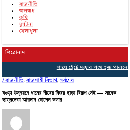
রাজনীতি
অপরাধ
কৃষি
দুর্ঘটনা
খেলাধুলা
শিরোনাম
পায়ে হেঁটে মক্কার পথে হজ পালনের 
/
রাজনীতি
,
রাজশাহী বিভাগ
,
সর্বশেষ
বগুড়া উন্নয়নে ধানের শীষের বিজয় ছাড়া বিকল্প নেই — সাবেক
ছাত্রনেতা আরমান হোসেন ডলার