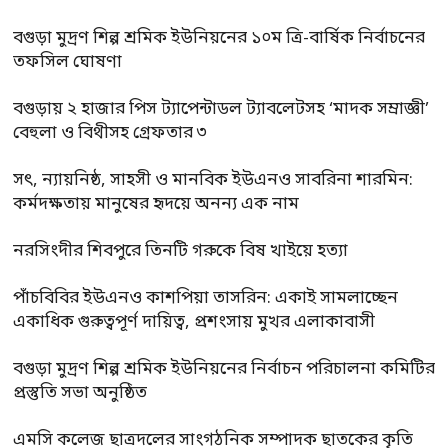
বগুড়া মুদ্রণ শিল্প শ্রমিক ইউনিয়নের ১০ম ত্রি-বার্ষিক নির্বাচনের
তফসিল ঘোষণা
বগুড়ায় ২ হাজার পিস ট্যাপেন্টাডল ট্যাবলেটসহ ‘মাদক সম্রাজ্ঞী’
বেহুলা ও বিথীসহ গ্রেফতার ৩
সৎ, ন্যায়নিষ্ঠ, সাহসী ও মানবিক ইউএনও সাবরিনা শারমিন:
কর্মদক্ষতায় মানুষের হৃদয়ে অনন্য এক নাম
নরসিংদীর শিবপুরে তিনটি গরুকে বিষ খাইয়ে হত্যা
পাঁচবিবির ইউএনও কাশপিয়া তাসরিন: একাই সামলাচ্ছেন
একাধিক গুরুত্বপূর্ণ দায়িত্ব, প্রশংসায় মুখর এলাকাবাসী
বগুড়া মুদ্রণ শিল্প শ্রমিক ইউনিয়নের নির্বাচন পরিচালনা কমিটির
প্রস্তুতি সভা অনুষ্ঠিত
এমসি কলেজ ছাত্রদলের সাংগঠনিক সম্পাদক ছাতকের কৃতি