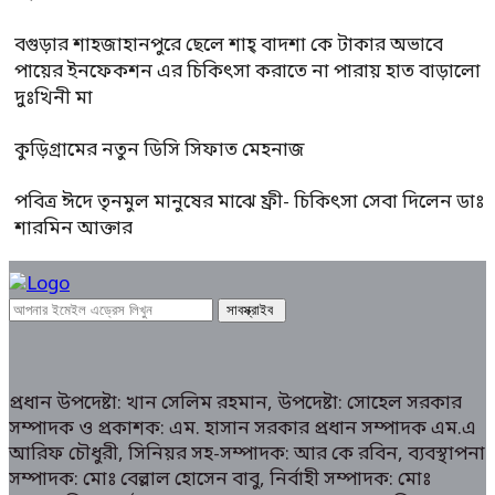
বগুড়ার শাহজাহানপুরে ছেলে শাহ্ বাদশা কে টাকার অভাবে
পায়ের ইনফেকশন এর চিকিৎসা করাতে না পারায় হাত বাড়ালো
দুঃখিনী মা
কুড়িগ্রামের নতুন ডিসি সিফাত মেহনাজ
পবিত্র ঈদে তৃনমুল মানুষের মাঝে ফ্রী- চিকিৎসা সেবা দিলেন ডাঃ
শারমিন আক্তার
প্রধান উপদেষ্টা: খান সেলিম রহমান, উপদেষ্টা: সোহেল সরকার
সম্পাদক ও প্রকাশক: এম. হাসান সরকার প্রধান সম্পাদক এম.এ
আরিফ চৌধুরী, সিনিয়র সহ-সম্পাদক: আর কে রবিন, ব্যবস্থাপনা
সম্পাদক: মোঃ বেল্লাল হোসেন বাবু, নির্বাহী সম্পাদক: মোঃ