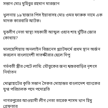
সন্তান মোঃ মুহিবুর রহমান মারজান
খুলনায় ১৯’হাজার পিস ইয়াবাসহ মোঃ ওমর ফারুক নামে এক
মাদক কারবারি আটক।
যুবলীগ নেতা স্বাস্থ্য সহকারী আব্দুল ওহাব শাহ খুঁটির জোর
কোথায়?
মালয়েশিয়ায় অনলাইন বিজনেস প্ল্যাটফর্মে প্রথম স্থান অর্জন
করলেন বাংলাদেশী সাতক্ষীরার ছেলে দিপু
গর্ভবতী স্ত্রীর পেটে লাথি: যৌতুকের জন্য শ্বশুরবাড়ির নৃশংস
নির্যাতন
মোল্লাহাটের কৃতি সন্তান সৈকত মোহান্তর বাংলাদেশ ব্যাংকের
যুগ্ম পরিচালক পদে পদোন্নতি
নাগরপুরের আওয়ামী লীগ নেতা তারেক শাসম খান হিমু
গ্রেফতার