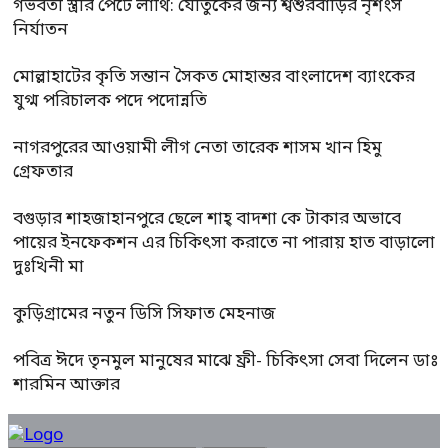
গর্ভবতী স্ত্রীর পেটে লাথি: যৌতুকের জন্য শ্বশুরবাড়ির নৃশংস
নির্যাতন
মোল্লাহাটের কৃতি সন্তান সৈকত মোহান্তর বাংলাদেশ ব্যাংকের
যুগ্ম পরিচালক পদে পদোন্নতি
নাগরপুরের আওয়ামী লীগ নেতা তারেক শাসম খান হিমু
গ্রেফতার
বগুড়ার শাহজাহানপুরে ছেলে শাহ্ বাদশা কে টাকার অভাবে
পায়ের ইনফেকশন এর চিকিৎসা করাতে না পারায় হাত বাড়ালো
দুঃখিনী মা
কুড়িগ্রামের নতুন ডিসি সিফাত মেহনাজ
পবিত্র ঈদে তৃনমুল মানুষের মাঝে ফ্রী- চিকিৎসা সেবা দিলেন ডাঃ
শারমিন আক্তার