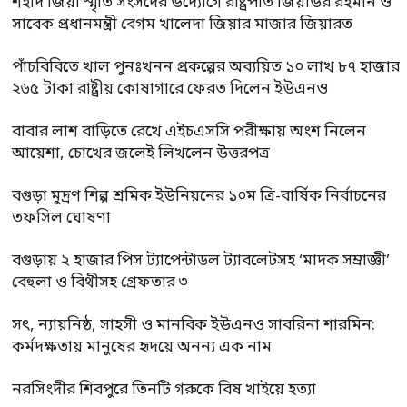
শহীদ জিয়া স্মৃতি সংসদের উদ্যোগে রাষ্ট্রপতি জিয়াউর রহমান ও
সাবেক প্রধানমন্ত্রী বেগম খালেদা জিয়ার মাজার জিয়ারত
পাঁচবিবিতে খাল পুনঃখনন প্রকল্পের অব্যয়িত ১০ লাখ ৮৭ হাজার
২৬৫ টাকা রাষ্ট্রীয় কোষাগারে ফেরত দিলেন ইউএনও
বাবার লাশ বাড়িতে রেখে এইচএসসি পরীক্ষায় অংশ নিলেন
আয়েশা, চোখের জলেই লিখলেন উত্তরপত্র
বগুড়া মুদ্রণ শিল্প শ্রমিক ইউনিয়নের ১০ম ত্রি-বার্ষিক নির্বাচনের
তফসিল ঘোষণা
বগুড়ায় ২ হাজার পিস ট্যাপেন্টাডল ট্যাবলেটসহ ‘মাদক সম্রাজ্ঞী’
বেহুলা ও বিথীসহ গ্রেফতার ৩
সৎ, ন্যায়নিষ্ঠ, সাহসী ও মানবিক ইউএনও সাবরিনা শারমিন:
কর্মদক্ষতায় মানুষের হৃদয়ে অনন্য এক নাম
নরসিংদীর শিবপুরে তিনটি গরুকে বিষ খাইয়ে হত্যা