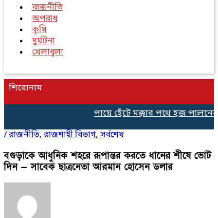
রাজনীতি
অপরাধ
কৃষি
দুর্ঘটনা
খেলাধুলা
শিরোনাম
পায়ে হেঁটে মক্কার পথে হজ পালনের 
/
রাজনীতি
,
রাজশাহী বিভাগ
,
সর্বশেষ
বগুড়াকে আধুনিক শহরে রূপান্তর করতে ধানের শীষে ভোট
দিন — সাবেক ছাত্রনেতা আরমান হোসেন ডলার