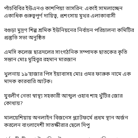
পাঁচবিবির ইউএনও কাশপিয়া তাসরিন: একাই সামলাচ্ছেন
একাধিক গুরুত্বপূর্ণ দায়িত্ব, প্রশংসায় মুখর এলাকাবাসী
বগুড়া মুদ্রণ শিল্প শ্রমিক ইউনিয়নের নির্বাচন পরিচালনা কমিটির
প্রস্তুতি সভা অনুষ্ঠিত
এমসি কলেজ ছাত্রদলের সাংগঠনিক সম্পাদক ছাতকের কৃতি
সন্তান মোঃ মুহিবুর রহমান মারজান
খুলনায় ১৯’হাজার পিস ইয়াবাসহ মোঃ ওমর ফারুক নামে এক
মাদক কারবারি আটক।
যুবলীগ নেতা স্বাস্থ্য সহকারী আব্দুল ওহাব শাহ খুঁটির জোর
কোথায়?
মালয়েশিয়ায় অনলাইন বিজনেস প্ল্যাটফর্মে প্রথম স্থান অর্জন
করলেন বাংলাদেশী সাতক্ষীরার ছেলে দিপু