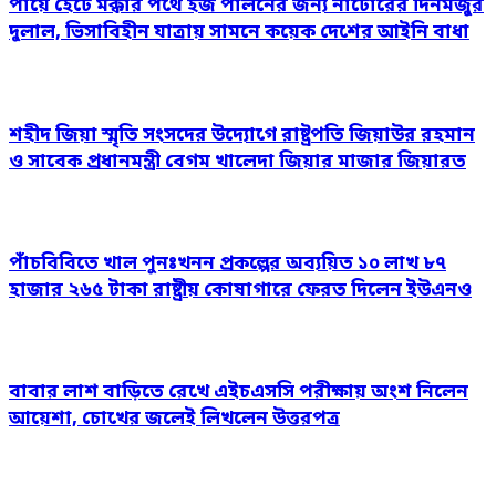
পায়ে হেঁটে মক্কার পথে হজ পালনের জন্য নাটোরের দিনমজুর
দুলাল, ভিসাবিহীন যাত্রায় সামনে কয়েক দেশের আইনি বাধা
শহীদ জিয়া স্মৃতি সংসদের উদ্যোগে রাষ্ট্রপতি জিয়াউর রহমান
ও সাবেক প্রধানমন্ত্রী বেগম খালেদা জিয়ার মাজার জিয়ারত
পাঁচবিবিতে খাল পুনঃখনন প্রকল্পের অব্যয়িত ১০ লাখ ৮৭
হাজার ২৬৫ টাকা রাষ্ট্রীয় কোষাগারে ফেরত দিলেন ইউএনও
বাবার লাশ বাড়িতে রেখে এইচএসসি পরীক্ষায় অংশ নিলেন
আয়েশা, চোখের জলেই লিখলেন উত্তরপত্র