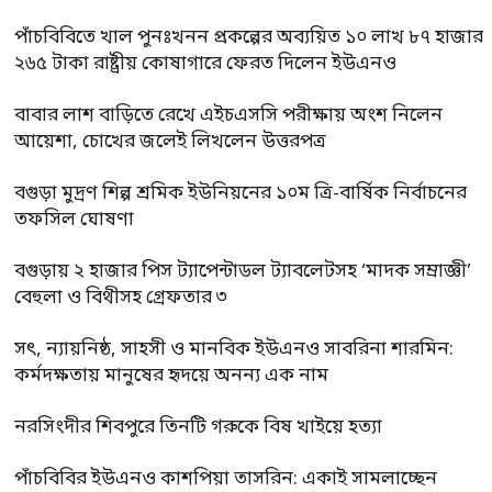
পাঁচবিবিতে খাল পুনঃখনন প্রকল্পের অব্যয়িত ১০ লাখ ৮৭ হাজার
২৬৫ টাকা রাষ্ট্রীয় কোষাগারে ফেরত দিলেন ইউএনও
বাবার লাশ বাড়িতে রেখে এইচএসসি পরীক্ষায় অংশ নিলেন
আয়েশা, চোখের জলেই লিখলেন উত্তরপত্র
বগুড়া মুদ্রণ শিল্প শ্রমিক ইউনিয়নের ১০ম ত্রি-বার্ষিক নির্বাচনের
তফসিল ঘোষণা
বগুড়ায় ২ হাজার পিস ট্যাপেন্টাডল ট্যাবলেটসহ ‘মাদক সম্রাজ্ঞী’
বেহুলা ও বিথীসহ গ্রেফতার ৩
সৎ, ন্যায়নিষ্ঠ, সাহসী ও মানবিক ইউএনও সাবরিনা শারমিন:
কর্মদক্ষতায় মানুষের হৃদয়ে অনন্য এক নাম
নরসিংদীর শিবপুরে তিনটি গরুকে বিষ খাইয়ে হত্যা
পাঁচবিবির ইউএনও কাশপিয়া তাসরিন: একাই সামলাচ্ছেন