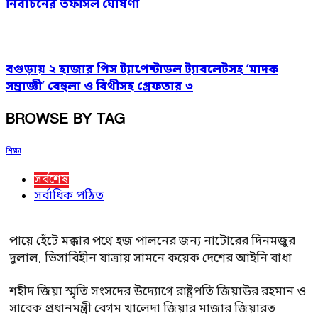
নির্বাচনের তফসিল ঘোষণা
বগুড়ায় ২ হাজার পিস ট্যাপেন্টাডল ট্যাবলেটসহ ‘মাদক
সম্রাজ্ঞী’ বেহুলা ও বিথীসহ গ্রেফতার ৩
BROWSE BY TAG
শিক্ষা
সর্বশেষ
সর্বাধিক পঠিত
পায়ে হেঁটে মক্কার পথে হজ পালনের জন্য নাটোরের দিনমজুর
দুলাল, ভিসাবিহীন যাত্রায় সামনে কয়েক দেশের আইনি বাধা
শহীদ জিয়া স্মৃতি সংসদের উদ্যোগে রাষ্ট্রপতি জিয়াউর রহমান ও
সাবেক প্রধানমন্ত্রী বেগম খালেদা জিয়ার মাজার জিয়ারত