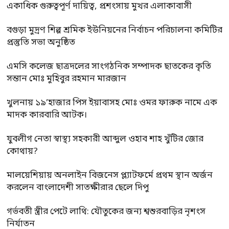
একাধিক গুরুত্বপূর্ণ দায়িত্ব, প্রশংসায় মুখর এলাকাবাসী
বগুড়া মুদ্রণ শিল্প শ্রমিক ইউনিয়নের নির্বাচন পরিচালনা কমিটির
প্রস্তুতি সভা অনুষ্ঠিত
এমসি কলেজ ছাত্রদলের সাংগঠনিক সম্পাদক ছাতকের কৃতি
সন্তান মোঃ মুহিবুর রহমান মারজান
খুলনায় ১৯’হাজার পিস ইয়াবাসহ মোঃ ওমর ফারুক নামে এক
মাদক কারবারি আটক।
যুবলীগ নেতা স্বাস্থ্য সহকারী আব্দুল ওহাব শাহ খুঁটির জোর
কোথায়?
মালয়েশিয়ায় অনলাইন বিজনেস প্ল্যাটফর্মে প্রথম স্থান অর্জন
করলেন বাংলাদেশী সাতক্ষীরার ছেলে দিপু
গর্ভবতী স্ত্রীর পেটে লাথি: যৌতুকের জন্য শ্বশুরবাড়ির নৃশংস
নির্যাতন