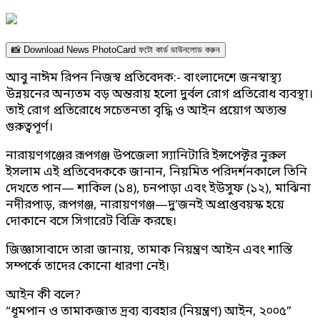
📸 Download News PhotoCard ফটো কার্ড ডাউনলোড করুন
আবু নাঈম রিপন নিজস্ব প্রতিবেদক:- বাংলাদেশে জনস্বাস্থ্য
উন্নয়নের অন্যতম বড় অন্তরায় হলো দুর্বল রোগ প্রতিরোধ ব্যবস্থা।
তাই রোগ প্রতিরোধে সচেতনতা বৃদ্ধি ও আইন প্রয়োগ অত্যন্ত
গুরুত্বপূর্ণ।
নারায়ণগঞ্জের রূপগঞ্জ উপজেলা স্যানিটারি ইন্সপেক্টর নুরুল
ইসলাম এই প্রতিবেদককে জানান, নিয়মিত পরিদর্শনকালে তিনি
দেখতে পান— শাকিল (১৪), চনপাড়া এবং ইউসুফ (১২), মাঝিনা
নদীরপাড়, রূপগঞ্জ, নারায়ণগঞ্জ—দু’জনই অপ্রাপ্তবয়স্ক হয়ে
দোকানে বসে সিগারেট বিক্রি করছে।
জিজ্ঞাসাবাদে তারা জানায়, তামাক নিয়ন্ত্রণ আইন এবং শাস্তি
সম্পর্কে তাদের কোনো ধারণা নেই।
আইন কী বলে?
“ধূমপান ও তামাকজাত দ্রব্য ব্যবহার (নিয়ন্ত্রণ) আইন, ২০০৫”