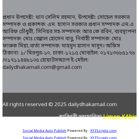
প্রধান উপদেষ্টা: খান সেলিম রহমান, উপদেষ্টা: সোহেল সরকার
সম্পাদক ও প্রকাশক: এম. হাসান সরকার প্রধান সম্পাদক এম.এ
আরিফ চৌধুরী, সিনিয়র সহ-সম্পাদক: আর কে রবিন, ব্যবস্থাপনা
সম্পাদক: মোঃ বেল্লাল হোসেন বাবু, নির্বাহী সম্পাদক: মোঃ
ফারুক মিয়া,বার্তা সম্পাদক: মাহমুদ হাসান মাসুদ। অফিস
ঠিকানা: ১/ মিরপুর-১০, ঢাকা-১২১৫ মোবাইল: ০১৭১৩৬৮৫১৭৬
/০১৭১১৪৪৮১০৫ হোয়াটসঅ্যাপ ই-মেইল:
dailydhakamail.com@gmail.com
All rights reserved © 2025 dailydhakamail.com
Limon KAbir
কারিগরী সহযোগিতা
Social Media Auto Publish
Powered By :
XYZScripts.com
Social Media Auto Publish
Powered By :
XYZScripts.com