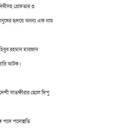
 বিথীসহ গ্রেফতার ৩
মানুষের হৃদয়ে অনন্য এক নাম
হিবুর রহমান মারজান
রবারি আটক।
াদেশী সাতক্ষীরার ছেলে দিপু
লক পদে পদোন্নতি