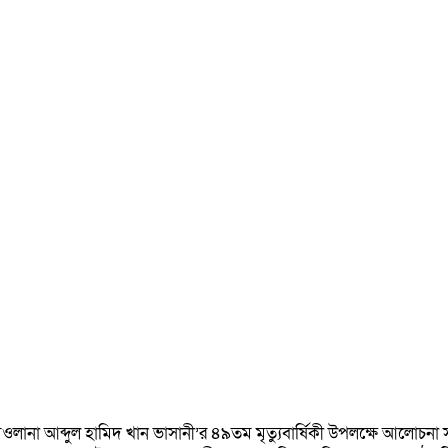
 মওলানা আব্দুল হামিদ খান ভাসানী’র ৪৯তম মৃত্যুবার্ষিকী উপলক্ষে আলোচন