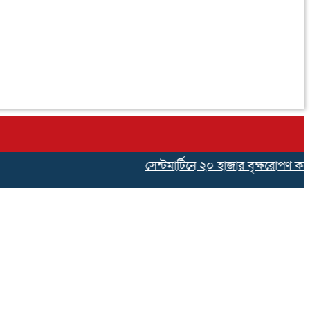
সেন্টমার্টিনে ২০ হাজার বৃক্ষরোপণ কর্মসূচি