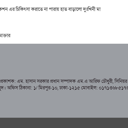
শন এর চিকিৎসা করাতে না পারায় হাত বাড়ালো দুঃখিনী মা
 আক্তার
ও প্রকাশক: এম. হাসান সরকার প্রধান সম্পাদক এম.এ আরিফ চৌধুরী, সিনিয়র 
হাসান মাসুদ। অফিস ঠিকানা: ১/ মিরপুর-১০, ঢাকা-১২১৫ মোবাইল: ০১৭১৩৬