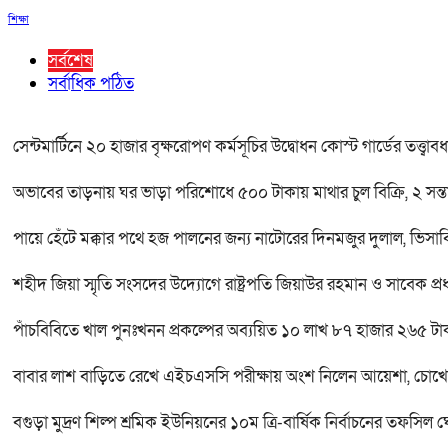
শিক্ষা
সর্বশেষ
সর্বাধিক পঠিত
সেন্টমার্টিনে ২০ হাজার বৃক্ষরোপণ কর্মসূচির উদ্বোধন কোস্ট গার্ডের তত্ত্ব
অভাবের তাড়নায় ঘর ভাড়া পরিশোধে ৫০০ টাকায় মাথার চুল বিক্রি, ২ সন্ত
পায়ে হেঁটে মক্কার পথে হজ পালনের জন্য নাটোরের দিনমজুর দুলাল, ভিসা
শহীদ জিয়া স্মৃতি সংসদের উদ্যোগে রাষ্ট্রপতি জিয়াউর রহমান ও সাবেক প্রধ
পাঁচবিবিতে খাল পুনঃখনন প্রকল্পের অব্যয়িত ১০ লাখ ৮৭ হাজার ২৬৫ টা
বাবার লাশ বাড়িতে রেখে এইচএসসি পরীক্ষায় অংশ নিলেন আয়েশা, চোখে
বগুড়া মুদ্রণ শিল্প শ্রমিক ইউনিয়নের ১০ম ত্রি-বার্ষিক নির্বাচনের তফসিল 