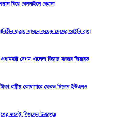
ন্তান নিয়ে রেললাইনে রেহানা
িসাবিহীন যাত্রায় সামনে কয়েক দেশের আইনি বাধা
্রধানমন্ত্রী বেগম খালেদা জিয়ার মাজার জিয়ারত
টাকা রাষ্ট্রীয় কোষাগারে ফেরত দিলেন ইউএনও
োখের জলেই লিখলেন উত্তরপত্র