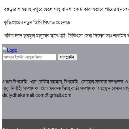
বগুড়ার শাহজাহানপুরে ছেলে শাহ্ বাদশা কে টাকার অভাবে পায়ের ইনফেক
কুড়িগ্রামের নতুন ডিসি সিফাত মেহনাজ
পবিত্র ঈদে তৃনমুল মানুষের মাঝে ফ্রী- চিকিৎসা সেবা দিলেন ডাঃ শারমিন
প্রধান উপদেষ্টা: খান সেলিম রহমান, উপদেষ্টা: সোহেল সরকার সম্পাদক 
বাবু, নির্বাহী সম্পাদক: মোঃ ফারুক মিয়া,বার্তা সম্পাদক: মাহমুদ 
dailydhakamail.com@gmail.com