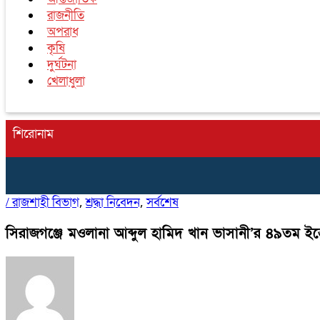
রাজনীতি
অপরাধ
কৃষি
দুর্ঘটনা
খেলাধুলা
শিরোনাম
/
রাজশাহী বিভাগ
শ্রদ্ধা নিবেদন
সর্বশেষ
,
,
সিরাজগঞ্জে মওলানা আব্দুল হামিদ খান ভাসানী’র ৪৯তম ইন্