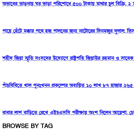
অভাবের তাড়নায় ঘর ভাড়া পরিশোধে ৫০০ টাকায় মাথার চুল বিক্রি, ২ স
পায়ে হেঁটে মক্কার পথে হজ পালনের জন্য নাটোরের দিনমজুর দুলাল, ভ
শহীদ জিয়া স্মৃতি সংসদের উদ্যোগে রাষ্ট্রপতি জিয়াউর রহমান ও সাবেক প
পাঁচবিবিতে খাল পুনঃখনন প্রকল্পের অব্যয়িত ১০ লাখ ৮৭ হাজার ২৬৫ 
বাবার লাশ বাড়িতে রেখে এইচএসসি পরীক্ষায় অংশ নিলেন আয়েশা, চ
BROWSE BY TAG