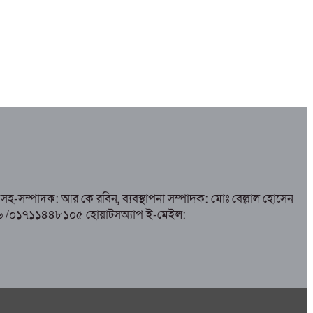
সহ-সম্পাদক: আর কে রবিন, ব্যবস্থাপনা সম্পাদক: মোঃ বেল্লাল হোসেন
৮৫১৭৬ /০১৭১১৪৪৮১০৫ হোয়াটসঅ্যাপ ই-মেইল: