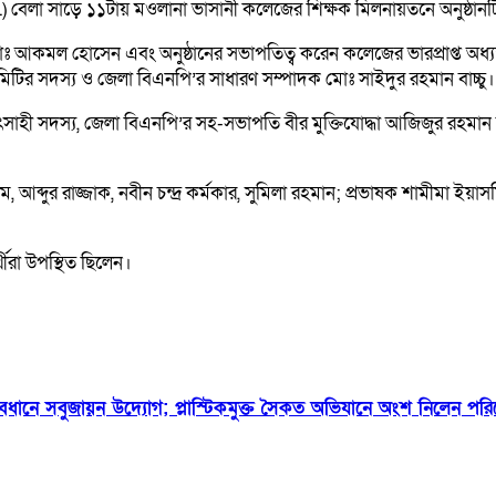
বেলা সাড়ে ১১টায় মওলানা ভাসানী কলেজের শিক্ষক মিলনায়তনে অনুষ্ঠানটি 
কমল হোসেন এবং অনুষ্ঠানের সভাপতিত্ব করেন কলেজের ভারপ্রাপ্ত অধ্যক্ষ ম
ির্বাহী কমিটির সদস্য ও জেলা বিএনপি’র সাধারণ সম্পাদক মোঃ সাইদুর রহমান বাচ্চু।
্যুৎসাহী সদস্য, জেলা বিএনপি’র সহ-সভাপতি বীর মুক্তিযোদ্ধা আজিজুর রহম
 আব্দুর রাজ্জাক, নবীন চন্দ্র কর্মকার, সুমিলা রহমান; প্রভাষক শামীমা ই
্থীরা উপস্থিত ছিলেন।
ত্বাবধানে সবুজায়ন উদ্যোগ; প্লাস্টিকমুক্ত সৈকত অভিযানে অংশ নিলেন পরিবেশ