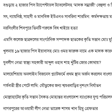
বগুড়ায় ২ হাজার পিস ট্যাপেন্টাডল ট্যাবলেটসহ ‘মাদক সম্রাজ্ঞী’ বেহুলা ও
সৎ, ন্যায়নিষ্ঠ, সাহসী ও মানবিক ইউএনও সাবরিনা শারমিন: কর্মদক্ষতায় 
নরসিংদীর শিবপুরে তিনটি গরুকে বিষ খাইয়ে হত্যা
এমসি কলেজ ছাত্রদলের সাংগঠনিক সম্পাদক ছাতকের কৃতি সন্তান মোঃ মু
খুলনায় ১৯’হাজার পিস ইয়াবাসহ মোঃ ওমর ফারুক নামে এক মাদক কা
যুবলীগ নেতা স্বাস্থ্য সহকারী আব্দুল ওহাব শাহ খুঁটির জোর কোথায়?
মালয়েশিয়ায় অনলাইন বিজনেস প্ল্যাটফর্মে প্রথম স্থান অর্জন করলেন বাংল
গর্ভবতী স্ত্রীর পেটে লাথি: যৌতুকের জন্য শ্বশুরবাড়ির নৃশংস নির্যাতন
মোল্লাহাটের কৃতি সন্তান সৈকত মোহান্তর বাংলাদেশ ব্যাংকের যুগ্ম পরিচা
নাগরপুরের আওয়ামী লীগ নেতা তারেক শাসম খান হিমু গ্রেফতার