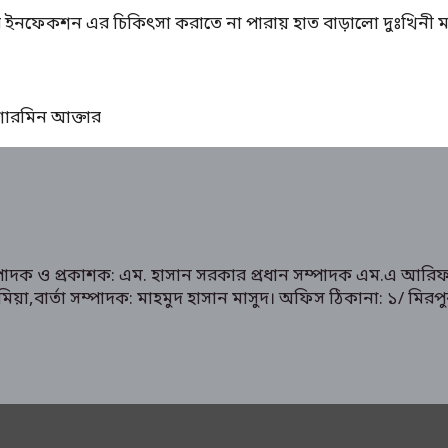
ের ইনফেকশন এর চিকিৎসা করাতে না পারায় হাত বাড়ালো দুঃখিনী ম
ঃ শারমিন আক্তার
ম্পাদক ও প্রকাশক: এম. হাসান সরকার প্রধান সম্পাদক এম.এ আরিফ
রুক মিয়া,বার্তা সম্পাদক: মাহমুদ হাসান মাসুদ। অফিস ঠিকানা: 