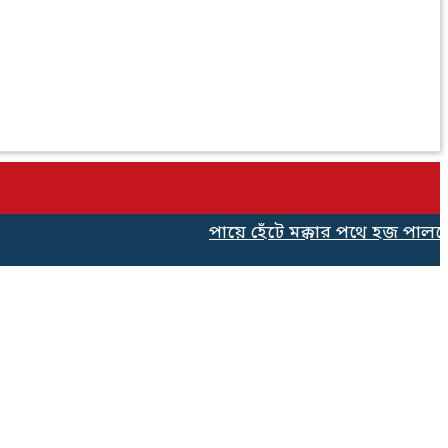
পায়ে হেঁটে মক্কার পথে হজ পালনের 