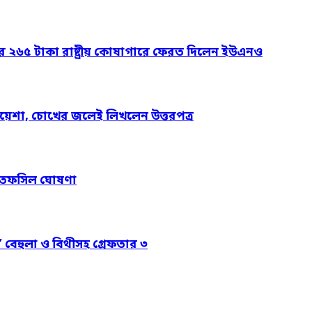
ার ২৬৫ টাকা রাষ্ট্রীয় কোষাগারে ফেরত দিলেন ইউএনও
য়েশা, চোখের জলেই লিখলেন উত্তরপত্র
নের তফসিল ঘোষণা
’ বেহুলা ও বিথীসহ গ্রেফতার ৩