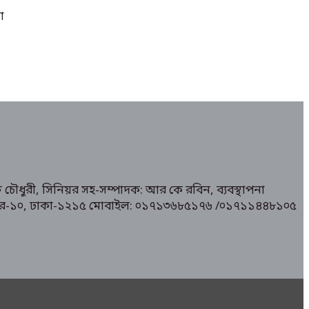
া
 চৌধুরী, সিনিয়র সহ-সম্পাদক: আর কে রবিন, ব্যবস্থাপনা
১/ মিরপুর-১০, ঢাকা-১২১৫ মোবাইল: ০১৭১৩৬৮৫১৭৬ /০১৭১১৪৪৮১০৫