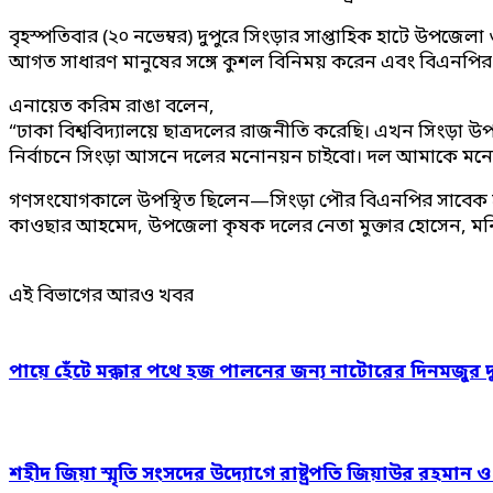
বৃহস্পতিবার (২০ নভেম্বর) দুপুরে সিংড়ার সাপ্তাহিক হাটে উপজ
আগত সাধারণ মানুষের সঙ্গে কুশল বিনিময় করেন এবং বিএনপির ভার
এনায়েত করিম রাঙা বলেন,
“ঢাকা বিশ্ববিদ্যালয়ে ছাত্রদলের রাজনীতি করেছি। এখন সিংড়া উপ
নির্বাচনে সিংড়া আসনে দলের মনোনয়ন চাইবো। দল আমাকে মনোন
গণসংযোগকালে উপস্থিত ছিলেন—সিংড়া পৌর বিএনপির সাবেক সহ-প্
কাওছার আহমেদ, উপজেলা কৃষক দলের নেতা মুক্তার হোসেন, মনি
এই বিভাগের আরও খবর
পায়ে হেঁটে মক্কার পথে হজ পালনের জন্য নাটোরের দিনমজুর 
শহীদ জিয়া স্মৃতি সংসদের উদ্যোগে রাষ্ট্রপতি জিয়াউর রহমান 