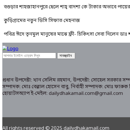
বগুড়ার শাহজাহানপুরে ছেলে শাহ্ বাদশা কে টাকার অভাবে পায়
কুড়িগ্রামের নতুন ডিসি সিফাত মেহনাজ
পবিত্র ঈদে তৃনমুল মানুষের মাঝে ফ্রী- চিকিৎসা সেবা দিলেন ডা
প্রধান উপদেষ্টা: খান সেলিম রহমান, উপদেষ্টা: সোহেল সরকার স
সম্পাদক: মোঃ বেল্লাল হোসেন বাবু, নির্বাহী সম্পাদক: মোঃ ফা
হোয়াটসঅ্যাপ ই-মেইল: dailydhakamail.com@gmail.com
All rights reserved © 2025 dailydhakamail.com