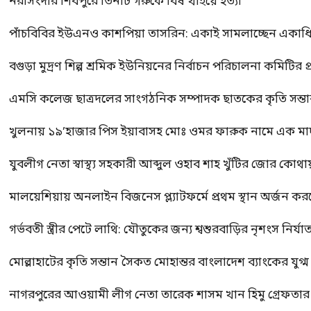
নরসিংদীর শিবপুরে তিনটি গরুকে বিষ খাইয়ে হত্যা
পাঁচবিবির ইউএনও কাশপিয়া তাসরিন: একাই সামলাচ্ছেন একাধিক গুর
বগুড়া মুদ্রণ শিল্প শ্রমিক ইউনিয়নের নির্বাচন পরিচালনা কমিটির প্র
এমসি কলেজ ছাত্রদলের সাংগঠনিক সম্পাদক ছাতকের কৃতি সন্তা
খুলনায় ১৯’হাজার পিস ইয়াবাসহ মোঃ ওমর ফারুক নামে এক 
যুবলীগ নেতা স্বাস্থ্য সহকারী আব্দুল ওহাব শাহ খুঁটির জোর কোথা
মালয়েশিয়ায় অনলাইন বিজনেস প্ল্যাটফর্মে প্রথম স্থান অর্জন ক
গর্ভবতী স্ত্রীর পেটে লাথি: যৌতুকের জন্য শ্বশুরবাড়ির নৃশংস নির্যা
মোল্লাহাটের কৃতি সন্তান সৈকত মোহান্তর বাংলাদেশ ব্যাংকের যুগ
নাগরপুরের আওয়ামী লীগ নেতা তারেক শাসম খান হিমু গ্রেফতার