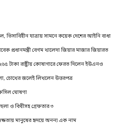
াল, ভিসাবিহীন যাত্রায় সামনে কয়েক দেশের আইনি বাধা
াবেক প্রধানমন্ত্রী বেগম খালেদা জিয়ার মাজার জিয়ারত
 ২৬৫ টাকা রাষ্ট্রীয় কোষাগারে ফেরত দিলেন ইউএনও
শা, চোখের জলেই লিখলেন উত্তরপত্র
র তফসিল ঘোষণা
বেহুলা ও বিথীসহ গ্রেফতার ৩
দক্ষতায় মানুষের হৃদয়ে অনন্য এক নাম