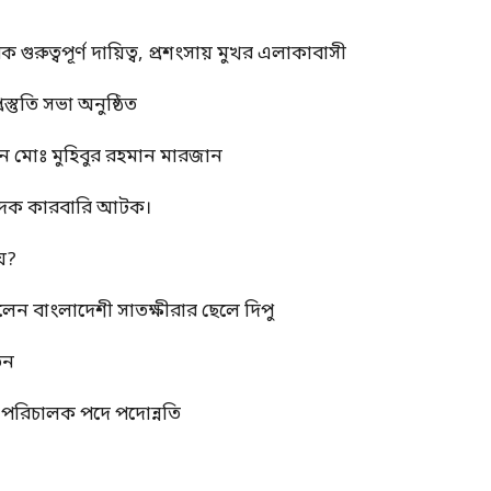
ুত্বপূর্ণ দায়িত্ব, প্রশংসায় মুখর এলাকাবাসী
স্তুতি সভা অনুষ্ঠিত
ন মোঃ মুহিবুর রহমান মারজান
মাদক কারবারি আটক।
য়?
রলেন বাংলাদেশী সাতক্ষীরার ছেলে দিপু
তন
্ম পরিচালক পদে পদোন্নতি