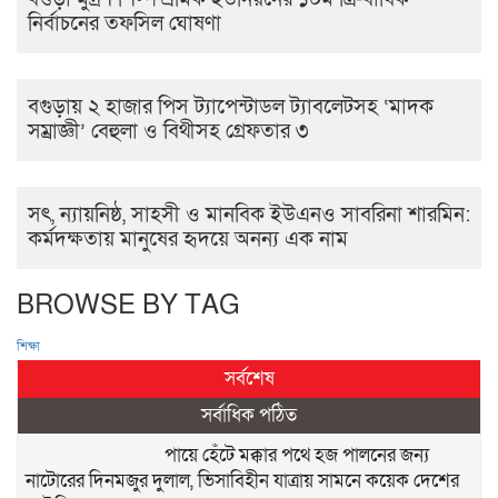
নির্বাচনের তফসিল ঘোষণা
বগুড়ায় ২ হাজার পিস ট্যাপেন্টাডল ট্যাবলেটসহ ‘মাদক
সম্রাজ্ঞী’ বেহুলা ও বিথীসহ গ্রেফতার ৩
সৎ, ন্যায়নিষ্ঠ, সাহসী ও মানবিক ইউএনও সাবরিনা শারমিন:
কর্মদক্ষতায় মানুষের হৃদয়ে অনন্য এক নাম
BROWSE BY TAG
শিক্ষা
সর্বশেষ
সর্বাধিক পঠিত
পায়ে হেঁটে মক্কার পথে হজ পালনের জন্য
নাটোরের দিনমজুর দুলাল, ভিসাবিহীন যাত্রায় সামনে কয়েক দেশের