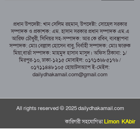
হত্যা
পাঁচবিবির ইউএনও কাশপিয়া তাসরিন: একাই
সামলাচ্ছেন একাধিক গুরুত্বপূর্ণ দায়িত্ব, প্রশংসায় মুখর এলাকাবাসী
প্রধান উপদেষ্টা: খান সেলিম রহমান, উপদেষ্টা: সোহেল সরকার
বগুড়া মুদ্রণ শিল্প শ্রমিক ইউনিয়নের নির্বাচন
সম্পাদক ও প্রকাশক: এম. হাসান সরকার প্রধান সম্পাদক এম.এ
পরিচালনা কমিটির প্রস্তুতি সভা অনুষ্ঠিত
আরিফ চৌধুরী, সিনিয়র সহ-সম্পাদক: আর কে রবিন, ব্যবস্থাপনা
সম্পাদক: মোঃ বেল্লাল হোসেন বাবু, নির্বাহী সম্পাদক: মোঃ ফারুক
মিয়া,বার্তা সম্পাদক: মাহমুদ হাসান মাসুদ। অফিস ঠিকানা: ১/
মিরপুর-১০, ঢাকা-১২১৫ মোবাইল: ০১৭১৩৬৮৫১৭৬ /
০১৭১১৪৪৮১০৫ হোয়াটসঅ্যাপ ই-মেইল:
dailydhakamail.com@gmail.com
All rights reserved © 2025 dailydhakamail.com
কারিগরী সহযোগিতা
Limon KAbir