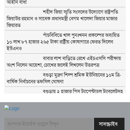
আইনি বাধা
শহীদ জিয়া স্মৃতি সংসদের উদ্যোগে রাষ্ট্রপতি
জিয়াউর রহমান ও সাবেক প্রধানমন্ত্রী বেগম খালেদা জিয়ার মাজার
জিয়ারত
পাঁচবিবিতে খাল পুনঃখনন প্রকল্পের অব্যয়িত
১০ লাখ ৮৭ হাজার ২৬৫ টাকা রাষ্ট্রীয় কোষাগারে ফেরত দিলেন
ইউএনও
বাবার লাশ বাড়িতে রেখে এইচএসসি পরীক্ষায়
অংশ নিলেন আয়েশা, চোখের জলেই লিখলেন উত্তরপত্র
বগুড়া মুদ্রণ শিল্প শ্রমিক ইউনিয়নের ১০ম ত্রি-
বার্ষিক নির্বাচনের তফসিল ঘোষণা
বগুড়ায় ২ হাজার পিস ট্যাপেন্টাডল ট্যাবলেটসহ
‘মাদক সম্রাজ্ঞী’ বেহুলা ও বিথীসহ গ্রেফতার ৩
সৎ, ন্যায়নিষ্ঠ, সাহসী ও মানবিক ইউএনও
সাবরিনা শারমিন: কর্মদক্ষতায় মানুষের হৃদয়ে অনন্য এক নাম
নরসিংদীর শিবপুরে তিনটি গরুকে বিষ খাইয়ে