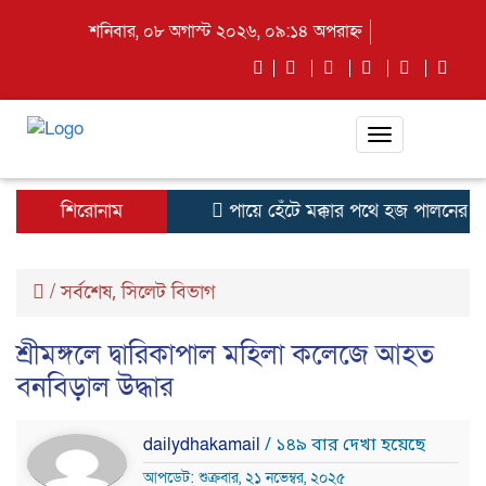
শনিবার, ০৮ অগাস্ট ২০২৬, ০৯:১৪ অপরাহ্ন
Toggle
navigation
শিরোনাম
পায়ে হেঁটে মক্কার পথে হজ পালনের জন
/
সর্বশেষ
সিলেট বিভাগ
,
শ্রীমঙ্গলে দ্বারিকাপাল মহিলা কলেজে আহত
বনবিড়াল উদ্ধার
dailydhakamail
/ ১৪৯ বার দেখা হয়েছে
আপডেট: শুক্রবার, ২১ নভেম্বর, ২০২৫