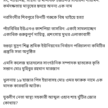
সৎ, ন্যায়নিষ্ঠ, সাহসী ও মানবিক ইউএনও সাবরিনা শারমিন:
কর্মদক্ষতায় মানুষের হৃদয়ে অনন্য এক নাম
নরসিংদীর শিবপুরে তিনটি গরুকে বিষ খাইয়ে হত্যা
পাঁচবিবির ইউএনও কাশপিয়া তাসরিন: একাই সামলাচ্ছেন
একাধিক গুরুত্বপূর্ণ দায়িত্ব, প্রশংসায় মুখর এলাকাবাসী
বগুড়া মুদ্রণ শিল্প শ্রমিক ইউনিয়নের নির্বাচন পরিচালনা কমিটির
প্রস্তুতি সভা অনুষ্ঠিত
এমসি কলেজ ছাত্রদলের সাংগঠনিক সম্পাদক ছাতকের কৃতি
সন্তান মোঃ মুহিবুর রহমান মারজান
খুলনায় ১৯’হাজার পিস ইয়াবাসহ মোঃ ওমর ফারুক নামে এক
মাদক কারবারি আটক।
যুবলীগ নেতা স্বাস্থ্য সহকারী আব্দুল ওহাব শাহ খুঁটির জোর
কোথায়?