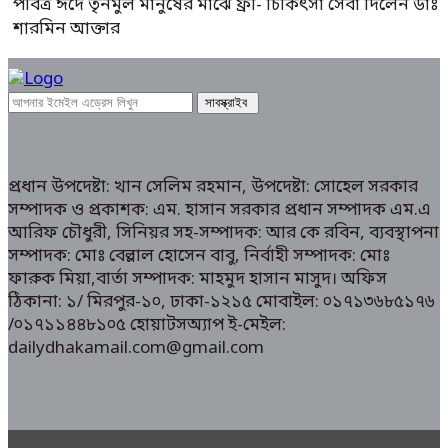
পবিত্র ঈদে তৃনমুল মানুষের মাঝে ফ্রী- চিকিৎসা সেবা দিলেন ডাঃ
শারমিন আক্তার
প্রধান উপদেষ্টা: খান সেলিম রহমান, উপদেষ্টা: সোহেল সরকার
সম্পাদক ও প্রকাশক: এম. হাসান সরকার প্রধান সম্পাদক এম.এ
আরিফ চৌধুরী, সিনিয়র সহ-সম্পাদক: আর কে রবিন, ব্যবস্থাপনা
সম্পাদক: মোঃ বেল্লাল হোসেন বাবু, নির্বাহী সম্পাদক: মোঃ
ফারুক মিয়া,বার্তা সম্পাদক: মাহমুদ হাসান মাসুদ। অফিস
ঠিকানা: ১/ মিরপুর-১০, ঢাকা-১২১৫ মোবাইল: ০১৭১৩৬৮৫১৭৬
/০১৭১১৪৪৮১০৫ হোয়াটসঅ্যাপ ই-মেইল:
dailydhakamail.com@gmail.com