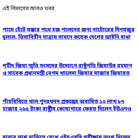
এই বিভাগের আরও খবর
পায়ে হেঁটে মক্কার পথে হজ পালনের জন্য নাটোরের দিনমজুর
দুলাল, ভিসাবিহীন যাত্রায় সামনে কয়েক দেশের আইনি বাধা
শহীদ জিয়া স্মৃতি সংসদের উদ্যোগে রাষ্ট্রপতি জিয়াউর রহমান
ও সাবেক প্রধানমন্ত্রী বেগম খালেদা জিয়ার মাজার জিয়ারত
পাঁচবিবিতে খাল পুনঃখনন প্রকল্পের অব্যয়িত ১০ লাখ ৮৭
হাজার ২৬৫ টাকা রাষ্ট্রীয় কোষাগারে ফেরত দিলেন ইউএনও
বাবার লাশ বাড়িতে রেখে এইচএসসি পরীক্ষায় অংশ নিলেন