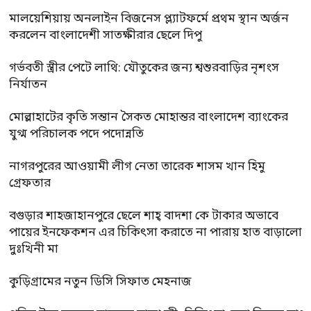
মালয়েশিয়ায় অনলাইন বিজনেস প্ল্যাটফর্মে প্রথম স্থান অর্জন
করলেন বাংলাদেশী সাতক্ষীরার ছেলে দিপু
গর্ভবতী স্ত্রীর পেটে লাথি: যৌতুকের জন্য শ্বশুরবাড়ির নৃশংস
নির্যাতন
মোল্লাহাটের কৃতি সন্তান সৈকত মোহান্তর বাংলাদেশ ব্যাংকের
যুগ্ম পরিচালক পদে পদোন্নতি
নাগরপুরের আওয়ামী লীগ নেতা তারেক শাসম খান হিমু
গ্রেফতার
বগুড়ার শাহজাহানপুরে ছেলে শাহ্ বাদশা কে টাকার অভাবে
পায়ের ইনফেকশন এর চিকিৎসা করাতে না পারায় হাত বাড়ালো
দুঃখিনী মা
কুড়িগ্রামের নতুন ডিসি সিফাত মেহনাজ