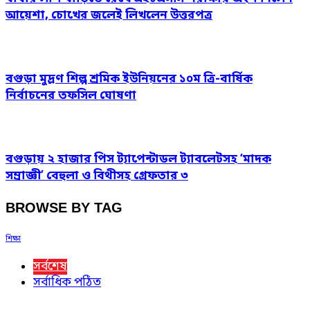
আয়েশা, চোখের জলেই লিখলেন উত্তরপত্র
বগুড়া মুদ্রণ শিল্প শ্রমিক ইউনিয়নের ১০ম ত্রি-বার্ষিক
নির্বাচনের তফসিল ঘোষণা
বগুড়ায় ২ হাজার পিস ট্যাপেন্টাডল ট্যাবলেটসহ ‘মাদক
সম্রাজ্ঞী’ বেহুলা ও বিথীসহ গ্রেফতার ৩
BROWSE BY TAG
শিক্ষা
সর্বশেষ
সর্বাধিক পঠিত