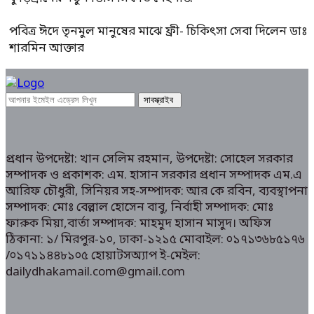
পবিত্র ঈদে তৃনমুল মানুষের মাঝে ফ্রী- চিকিৎসা সেবা দিলেন ডাঃ
শারমিন আক্তার
প্রধান উপদেষ্টা: খান সেলিম রহমান, উপদেষ্টা: সোহেল সরকার
সম্পাদক ও প্রকাশক: এম. হাসান সরকার প্রধান সম্পাদক এম.এ
আরিফ চৌধুরী, সিনিয়র সহ-সম্পাদক: আর কে রবিন, ব্যবস্থাপনা
সম্পাদক: মোঃ বেল্লাল হোসেন বাবু, নির্বাহী সম্পাদক: মোঃ
ফারুক মিয়া,বার্তা সম্পাদক: মাহমুদ হাসান মাসুদ। অফিস
ঠিকানা: ১/ মিরপুর-১০, ঢাকা-১২১৫ মোবাইল: ০১৭১৩৬৮৫১৭৬
/০১৭১১৪৪৮১০৫ হোয়াটসঅ্যাপ ই-মেইল:
dailydhakamail.com@gmail.com