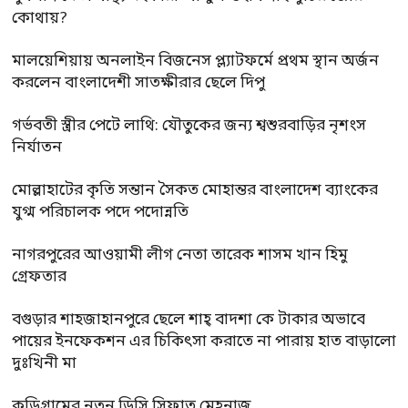
কোথায়?
মালয়েশিয়ায় অনলাইন বিজনেস প্ল্যাটফর্মে প্রথম স্থান অর্জন
করলেন বাংলাদেশী সাতক্ষীরার ছেলে দিপু
গর্ভবতী স্ত্রীর পেটে লাথি: যৌতুকের জন্য শ্বশুরবাড়ির নৃশংস
নির্যাতন
মোল্লাহাটের কৃতি সন্তান সৈকত মোহান্তর বাংলাদেশ ব্যাংকের
যুগ্ম পরিচালক পদে পদোন্নতি
নাগরপুরের আওয়ামী লীগ নেতা তারেক শাসম খান হিমু
গ্রেফতার
বগুড়ার শাহজাহানপুরে ছেলে শাহ্ বাদশা কে টাকার অভাবে
পায়ের ইনফেকশন এর চিকিৎসা করাতে না পারায় হাত বাড়ালো
দুঃখিনী মা
কুড়িগ্রামের নতুন ডিসি সিফাত মেহনাজ