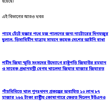
হয়েছে।
এই বিভাগের আরও খবর
পায়ে হেঁটে মক্কার পথে হজ পালনের জন্য নাটোরের দিনমজুর
দুলাল, ভিসাবিহীন যাত্রায় সামনে কয়েক দেশের আইনি বাধা
শহীদ জিয়া স্মৃতি সংসদের উদ্যোগে রাষ্ট্রপতি জিয়াউর রহমান
ও সাবেক প্রধানমন্ত্রী বেগম খালেদা জিয়ার মাজার জিয়ারত
পাঁচবিবিতে খাল পুনঃখনন প্রকল্পের অব্যয়িত ১০ লাখ ৮৭
হাজার ২৬৫ টাকা রাষ্ট্রীয় কোষাগারে ফেরত দিলেন ইউএনও