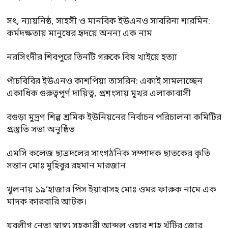
সৎ, ন্যায়নিষ্ঠ, সাহসী ও মানবিক ইউএনও সাবরিনা শারমিন:
কর্মদক্ষতায় মানুষের হৃদয়ে অনন্য এক নাম
নরসিংদীর শিবপুরে তিনটি গরুকে বিষ খাইয়ে হত্যা
পাঁচবিবির ইউএনও কাশপিয়া তাসরিন: একাই সামলাচ্ছেন
একাধিক গুরুত্বপূর্ণ দায়িত্ব, প্রশংসায় মুখর এলাকাবাসী
বগুড়া মুদ্রণ শিল্প শ্রমিক ইউনিয়নের নির্বাচন পরিচালনা কমিটির
প্রস্তুতি সভা অনুষ্ঠিত
এমসি কলেজ ছাত্রদলের সাংগঠনিক সম্পাদক ছাতকের কৃতি
সন্তান মোঃ মুহিবুর রহমান মারজান
খুলনায় ১৯’হাজার পিস ইয়াবাসহ মোঃ ওমর ফারুক নামে এক
মাদক কারবারি আটক।
যুবলীগ নেতা স্বাস্থ্য সহকারী আব্দুল ওহাব শাহ খুঁটির জোর