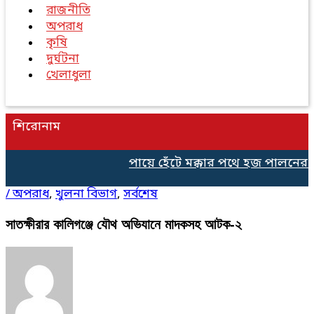
রাজনীতি
অপরাধ
কৃষি
দুর্ঘটনা
খেলাধুলা
শিরোনাম
পায়ে হেঁটে মক্কার পথে হজ পালনের জ
/
অপরাধ
,
খুলনা বিভাগ
,
সর্বশেষ
সাতক্ষীরার কালিগঞ্জে যৌথ অভিযানে মাদকসহ আটক-২