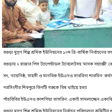
বগুড়া মুদ্রণ শিল্প শ্রমিক ইউনিয়নের ১০ম ত্রি-বার্ষিক নির্বাচনে
বগুড়ায় ২ হাজার পিস ট্যাপেন্টাডল ট্যাবলেটসহ ‘মাদক সম্রাজ্ঞী’ 
সৎ, ন্যায়নিষ্ঠ, সাহসী ও মানবিক ইউএনও সাবরিনা শারমিন: কর্ম
নরসিংদীর শিবপুরে তিনটি গরুকে বিষ খাইয়ে হত্যা
পাঁচবিবির ইউএনও কাশপিয়া তাসরিন: একাই সামলাচ্ছেন একাধিক গুর
বগুড়া মুদ্রণ শিল্প শ্রমিক ইউনিয়নের নির্বাচন পরিচালনা কমিটির প্র