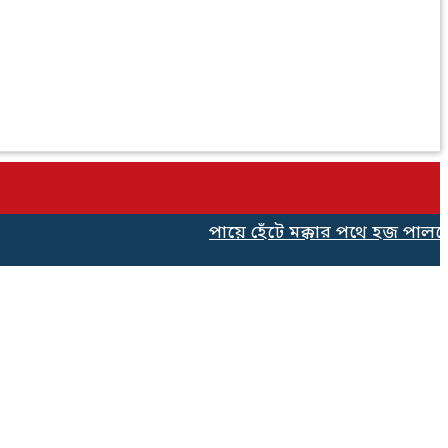
পায়ে হেঁটে মক্কার পথে হজ পালনের জ