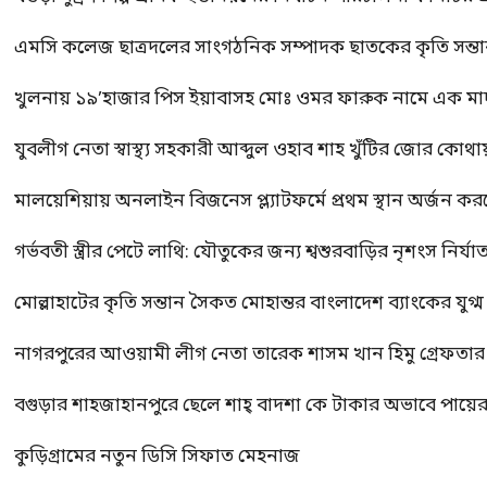
এমসি কলেজ ছাত্রদলের সাংগঠনিক সম্পাদক ছাতকের কৃতি সন্তা
খুলনায় ১৯’হাজার পিস ইয়াবাসহ মোঃ ওমর ফারুক নামে এক 
যুবলীগ নেতা স্বাস্থ্য সহকারী আব্দুল ওহাব শাহ খুঁটির জোর কোথা
মালয়েশিয়ায় অনলাইন বিজনেস প্ল্যাটফর্মে প্রথম স্থান অর্জন ক
গর্ভবতী স্ত্রীর পেটে লাথি: যৌতুকের জন্য শ্বশুরবাড়ির নৃশংস নির্যা
মোল্লাহাটের কৃতি সন্তান সৈকত মোহান্তর বাংলাদেশ ব্যাংকের যুগ
নাগরপুরের আওয়ামী লীগ নেতা তারেক শাসম খান হিমু গ্রেফতার
বগুড়ার শাহজাহানপুরে ছেলে শাহ্ বাদশা কে টাকার অভাবে পায়
কুড়িগ্রামের নতুন ডিসি সিফাত মেহনাজ