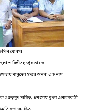
র তফসিল ঘোষণা
বেহুলা ও বিথীসহ গ্রেফতার ৩
দক্ষতায় মানুষের হৃদয়ে অনন্য এক নাম
ুত্বপূর্ণ দায়িত্ব, প্রশংসায় মুখর এলাকাবাসী
স্তুতি সভা অনুষ্ঠিত