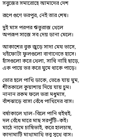
সবুজের সমারোহে আমাদের দেশ
রূপে গুণে ভরপুর, নেই তার শেষ।
দুই মাস পরপর ঋতুরাজ খেলে
অপরূপ সাজে সব দেয় ডানা মেলে।
আকাশের বুক জুড়ে সাদা মেঘ ভাসে,
খইফোটা ফুলগুলো বাগানেতে হাসে।
হাঁসগুলো করে খেলা, সাথি নাহি ছাড়ে,
এক পায়ে ভর করে ঘুমে থাকে পাড়ে।
ভোর হলে পাখি ডাকে, ভেঙে যায় ঘুম,
শীতকালে কুয়াশায় দিয়ে যায় চুম।
নানান রকম ফলে ভরা মধুমাস,
বাঁশঝাড়ে বাসা বেঁধে পাখিদের বাস।
বর্ষাকালে খাল–বিলে পানি থইথই,
দল বেঁধে মারে মাছ সরপুঁটি–কই।
মাঠে নামে চাষিভাই, করে হালচাষ,
কাদামাটি মাখামাখি তবু সুখে বাস।