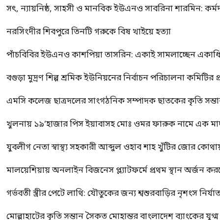
সৎ, ন্যায়নিষ্ঠ, সাহসী ও মানবিক ইউএনও সাবরিনা শারমিন: কর্ম
নরসিংদীর শিবপুরে তিনটি গরুকে বিষ খাইয়ে হত্যা
পাঁচবিবির ইউএনও কাশপিয়া তাসরিন: একাই সামলাচ্ছেন একাধিক গুর
বগুড়া মুদ্রণ শিল্প শ্রমিক ইউনিয়নের নির্বাচন পরিচালনা কমিটির প্র
এমসি কলেজ ছাত্রদলের সাংগঠনিক সম্পাদক ছাতকের কৃতি সন্তা
খুলনায় ১৯’হাজার পিস ইয়াবাসহ মোঃ ওমর ফারুক নামে এক 
যুবলীগ নেতা স্বাস্থ্য সহকারী আব্দুল ওহাব শাহ খুঁটির জোর কোথা
মালয়েশিয়ায় অনলাইন বিজনেস প্ল্যাটফর্মে প্রথম স্থান অর্জন ক
গর্ভবতী স্ত্রীর পেটে লাথি: যৌতুকের জন্য শ্বশুরবাড়ির নৃশংস নির্যা
মোল্লাহাটের কৃতি সন্তান সৈকত মোহান্তর বাংলাদেশ ব্যাংকের যুগ