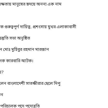
দক্ষতায় মানুষের হৃদয়ে অনন্য এক নাম
ুত্বপূর্ণ দায়িত্ব, প্রশংসায় মুখর এলাকাবাসী
স্তুতি সভা অনুষ্ঠিত
ন মোঃ মুহিবুর রহমান মারজান
মাদক কারবারি আটক।
য়?
রলেন বাংলাদেশী সাতক্ষীরার ছেলে দিপু
তন
্ম পরিচালক পদে পদোন্নতি