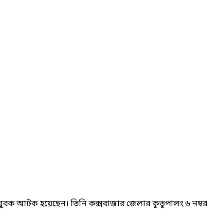
া যুবক আটক হয়েছেন। তিনি কক্সবাজার জেলার কুতুপালং ৬ নম্বর