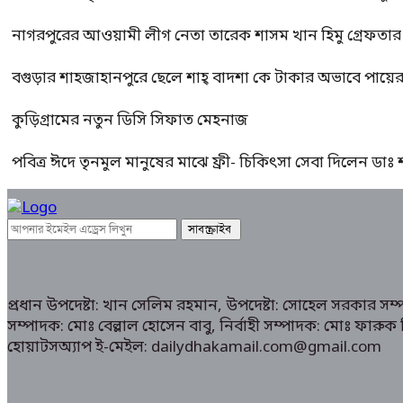
নাগরপুরের আওয়ামী লীগ নেতা তারেক শাসম খান হিমু গ্রেফতার
বগুড়ার শাহজাহানপুরে ছেলে শাহ্ বাদশা কে টাকার অভাবে পায়
কুড়িগ্রামের নতুন ডিসি সিফাত মেহনাজ
পবিত্র ঈদে তৃনমুল মানুষের মাঝে ফ্রী- চিকিৎসা সেবা দিলেন ডা
প্রধান উপদেষ্টা: খান সেলিম রহমান, উপদেষ্টা: সোহেল সরকার স
সম্পাদক: মোঃ বেল্লাল হোসেন বাবু, নির্বাহী সম্পাদক: মোঃ ফা
হোয়াটসঅ্যাপ ই-মেইল: dailydhakamail.com@gmail.com