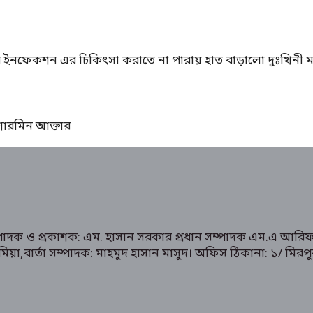
ের ইনফেকশন এর চিকিৎসা করাতে না পারায় হাত বাড়ালো দুঃখিনী ম
ঃ শারমিন আক্তার
ম্পাদক ও প্রকাশক: এম. হাসান সরকার প্রধান সম্পাদক এম.এ আরিফ
রুক মিয়া,বার্তা সম্পাদক: মাহমুদ হাসান মাসুদ। অফিস ঠিকানা: 