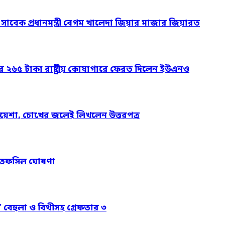
ও সাবেক প্রধানমন্ত্রী বেগম খালেদা জিয়ার মাজার জিয়ারত
ার ২৬৫ টাকা রাষ্ট্রীয় কোষাগারে ফেরত দিলেন ইউএনও
য়েশা, চোখের জলেই লিখলেন উত্তরপত্র
নের তফসিল ঘোষণা
’ বেহুলা ও বিথীসহ গ্রেফতার ৩