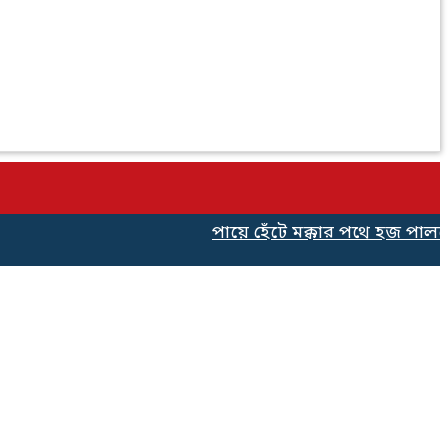
পায়ে হেঁটে মক্কার পথে হজ পালনের 