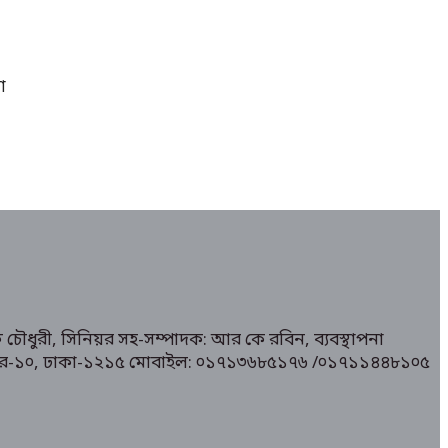
া
 চৌধুরী, সিনিয়র সহ-সম্পাদক: আর কে রবিন, ব্যবস্থাপনা
১/ মিরপুর-১০, ঢাকা-১২১৫ মোবাইল: ০১৭১৩৬৮৫১৭৬ /০১৭১১৪৪৮১০৫