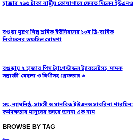
হাজার ২৬৫ টাকা রাষ্ট্রীয় কোষাগারে ফেরত দিলেন ইউএনও
বগুড়া মুদ্রণ শিল্প শ্রমিক ইউনিয়নের ১০ম ত্রি-বার্ষিক
নির্বাচনের তফসিল ঘোষণা
বগুড়ায় ২ হাজার পিস ট্যাপেন্টাডল ট্যাবলেটসহ ‘মাদক
সম্রাজ্ঞী’ বেহুলা ও বিথীসহ গ্রেফতার ৩
সৎ, ন্যায়নিষ্ঠ, সাহসী ও মানবিক ইউএনও সাবরিনা শারমিন:
কর্মদক্ষতায় মানুষের হৃদয়ে অনন্য এক নাম
BROWSE BY TAG