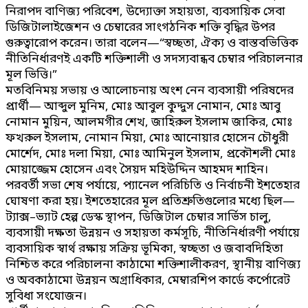
নিরাপদ বাণিজ্য পরিবেশ, উদ্যোক্তা সহায়তা, ব্যবসায়িক সেবা
ডিজিটালাইজেশন ও চেম্বারের সাংগঠনিক শক্তি বৃদ্ধির উপর
গুরুত্বারোপ করেন। তারা বলেন—“স্বচ্ছতা, ঐক্য ও বাস্তবভিত্তিক
নীতিনির্ধারণই একটি শক্তিশালী ও সদস্যবান্ধব চেম্বার পরিচালনার
মূল ভিত্তি।”
মতবিনিময় সভায় ও আলোচনায় অংশ নেন ব্যবসায়ী পরিষদের
প্রার্থী— আব্দুল মুনিম, মোঃ আবুল কুদ্দুস নোমান, মোঃ আবু
নোমান মুয়িন, আলমগীর শেখ, জাহিরুল ইসলাম জাকির, মোঃ
ফখরুল ইসলাম, নোমান মিয়া, মোঃ আনোয়ার হোসেন চৌধুরী
মোর্শেদ, মোঃ দলা মিয়া, মোঃ আমিনুল ইসলাম, প্রকৌশলী মোঃ
মোয়াজ্জেম হোসেন এবং সৈয়দ মহিউদ্দিন আহমদ শাহিন।
পরবর্তী সভা শেষ পর্যায়ে, প্যানেল পরিচিতি ও নির্বাচনী ইশতেহার
ঘোষণা করা হয়। ইশতেহারের মূল প্রতিশ্রুতিগুলোর মধ্যে ছিল—
ট্যাক্স–ভ্যাট হেল্প ডেস্ক স্থাপন, ডিজিটাল চেম্বার সার্ভিস চালু,
ব্যবসায়ী দক্ষতা উন্নয়ন ও সহায়তা কর্মসূচি, নীতিনির্ধারণী পর্যায়ে
ব্যবসায়িক স্বার্থ রক্ষায় সক্রিয় ভূমিকা, স্বচ্ছতা ও জবাবদিহিতা
নিশ্চিত করে পরিচালনা কাঠামো শক্তিশালীকরণ, স্থানীয় বাণিজ্য
ও অবকাঠামো উন্নয়ন অগ্রাধিকার, মেম্বারশিপ কার্ডে কর্পোরেট
সুবিধা সংযোজন।