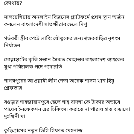
কোথায়?
মালয়েশিয়ায় অনলাইন বিজনেস প্ল্যাটফর্মে প্রথম স্থান অর্জন
করলেন বাংলাদেশী সাতক্ষীরার ছেলে দিপু
গর্ভবতী স্ত্রীর পেটে লাথি: যৌতুকের জন্য শ্বশুরবাড়ির নৃশংস
নির্যাতন
মোল্লাহাটের কৃতি সন্তান সৈকত মোহান্তর বাংলাদেশ ব্যাংকের
যুগ্ম পরিচালক পদে পদোন্নতি
নাগরপুরের আওয়ামী লীগ নেতা তারেক শাসম খান হিমু
গ্রেফতার
বগুড়ার শাহজাহানপুরে ছেলে শাহ্ বাদশা কে টাকার অভাবে
পায়ের ইনফেকশন এর চিকিৎসা করাতে না পারায় হাত বাড়ালো
দুঃখিনী মা
কুড়িগ্রামের নতুন ডিসি সিফাত মেহনাজ