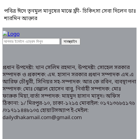
পবিত্র ঈদে তৃনমুল মানুষের মাঝে ফ্রী- চিকিৎসা সেবা দিলেন ডাঃ
শারমিন আক্তার
প্রধান উপদেষ্টা: খান সেলিম রহমান, উপদেষ্টা: সোহেল সরকার
সম্পাদক ও প্রকাশক: এম. হাসান সরকার প্রধান সম্পাদক এম.এ
আরিফ চৌধুরী, সিনিয়র সহ-সম্পাদক: আর কে রবিন, ব্যবস্থাপনা
সম্পাদক: মোঃ বেল্লাল হোসেন বাবু, নির্বাহী সম্পাদক: মোঃ
ফারুক মিয়া,বার্তা সম্পাদক: মাহমুদ হাসান মাসুদ। অফিস
ঠিকানা: ১/ মিরপুর-১০, ঢাকা-১২১৫ মোবাইল: ০১৭১৩৬৮৫১৭৬
/০১৭১১৪৪৮১০৫ হোয়াটসঅ্যাপ ই-মেইল:
dailydhakamail.com@gmail.com