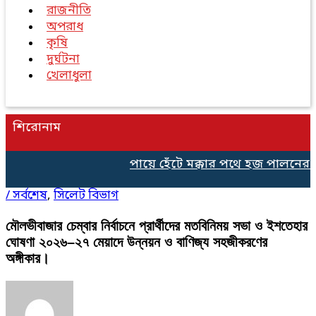
রাজনীতি
অপরাধ
কৃষি
দুর্ঘটনা
খেলাধুলা
শিরোনাম
পায়ে হেঁটে মক্কার পথে হজ পালনের জন্
/
সর্বশেষ
,
সিলেট বিভাগ
মৌলভীবাজার চেম্বার নির্বাচনে প্রার্থীদের মতবিনিময় সভা ও ইশতেহার
ঘোষণা ২০২৬–২৭ মেয়াদে উন্নয়ন ও বাণিজ্য সহজীকরণের
অঙ্গীকার।