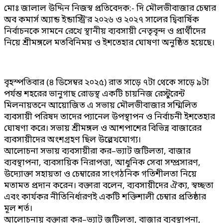
মোঃ জালাল উদ্দিন নিজস্ব প্রতিবেদক:- দি মৌলভীবাজার চেম্বার
অব কমার্স অ্যান্ড ইন্ডাস্ট্রি’র ২০২৬ ও ২০২৭ সালের দ্বিবার্ষিক
নির্বাচনকে সামনে রেখে স্থানীয় ব্যবসায়ী নেতৃবৃন্দ ও প্রার্থীদের
নিয়ে শ্রীমঙ্গলে মতবিনিময় ও ইশতেহার ঘোষণা অনুষ্ঠিত হয়েছে।
বৃহস্পতিবার (৪ ডিসেম্বর ২০২৫) রাত সাড়ে ৭টা থেকে সাড়ে ৯টা
পর্যন্ত শহরের ভানুগাছ রোডস্থ একটি চায়নিজ রেস্টুরেন্ট
মিলনায়তনে আয়োজিত এ সভায় মৌলভীবাজার সম্মিলিত
ব্যবসায়ী পরিষদ তাদের প্যানেল উপস্থাপন ও নির্বাচনী ইশতেহার
ঘোষণা করে। সভায় শ্রীমঙ্গল ও আশপাশের বিভিন্ন বাজারের
ব্যবসায়ীদের অংশগ্রহণ ছিল উল্লেখযোগ্য।
আলোচনা সভায় ব্যবসায়ীরা কর–ভ্যাট জটিলতা, বাজার
ব্যবস্থাপনা, ব্যবসায়িক নিরাপত্তা, আধুনিক সেবা সম্প্রসারণ,
উদ্যোক্তা সহায়তা ও চেম্বারের সাংগঠনিক গতিশীলতা নিয়ে
মতামত প্রদান করেন। বক্তারা বলেন, ব্যবসায়ীদের ঐক্য, স্বচ্ছতা
এবং কার্যকর নীতিনির্ধারণই একটি শক্তিশালী চেম্বার প্রতিষ্ঠার
মূল শর্ত।
আলোচনায় বক্তারা কর–ভ্যাট জটিলতা, বাজার ব্যবস্থাপনা,