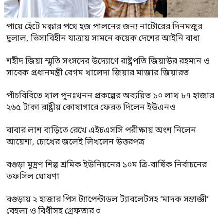
পায়ে হেঁটে মক্কার পথে হজ পালনের জন্য নাটোরের দিনমজুর
দুলাল, ভিসাবিহীন যাত্রায় সামনে কয়েক দেশের আইনি বাধা
শহীদ জিয়া স্মৃতি সংসদের উদ্যোগে রাষ্ট্রপতি জিয়াউর রহমান ও
সাবেক প্রধানমন্ত্রী বেগম খালেদা জিয়ার মাজার জিয়ারত
পাঁচবিবিতে খাল পুনঃখনন প্রকল্পের অব্যয়িত ১০ লাখ ৮৭ হাজার
২৬৫ টাকা রাষ্ট্রীয় কোষাগারে ফেরত দিলেন ইউএনও
বাবার লাশ বাড়িতে রেখে এইচএসসি পরীক্ষায় অংশ নিলেন
আয়েশা, চোখের জলেই লিখলেন উত্তরপত্র
বগুড়া মুদ্রণ শিল্প শ্রমিক ইউনিয়নের ১০ম ত্রি-বার্ষিক নির্বাচনের
তফসিল ঘোষণা
বগুড়ায় ২ হাজার পিস ট্যাপেন্টাডল ট্যাবলেটসহ ‘মাদক সম্রাজ্ঞী’
বেহুলা ও বিথীসহ গ্রেফতার ৩