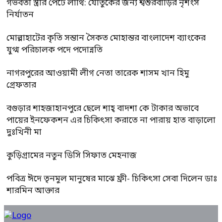
গর্ভবতী স্ত্রীর পেটে লাথি: যৌতুকের জন্য শ্বশুরবাড়ির নৃশংস
নির্যাতন
মোল্লাহাটের কৃতি সন্তান সৈকত মোহান্তর বাংলাদেশ ব্যাংকের
যুগ্ম পরিচালক পদে পদোন্নতি
নাগরপুরের আওয়ামী লীগ নেতা তারেক শাসম খান হিমু
গ্রেফতার
বগুড়ার শাহজাহানপুরে ছেলে শাহ্ বাদশা কে টাকার অভাবে
পায়ের ইনফেকশন এর চিকিৎসা করাতে না পারায় হাত বাড়ালো
দুঃখিনী মা
কুড়িগ্রামের নতুন ডিসি সিফাত মেহনাজ
পবিত্র ঈদে তৃনমুল মানুষের মাঝে ফ্রী- চিকিৎসা সেবা দিলেন ডাঃ
শারমিন আক্তার