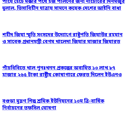
পায়ে হেঁটে মক্কার পথে হজ পালনের জন্য নাটোরের দিনমজুর
দুলাল, ভিসাবিহীন যাত্রায় সামনে কয়েক দেশের আইনি বাধা
শহীদ জিয়া স্মৃতি সংসদের উদ্যোগে রাষ্ট্রপতি জিয়াউর রহমান
ও সাবেক প্রধানমন্ত্রী বেগম খালেদা জিয়ার মাজার জিয়ারত
পাঁচবিবিতে খাল পুনঃখনন প্রকল্পের অব্যয়িত ১০ লাখ ৮৭
হাজার ২৬৫ টাকা রাষ্ট্রীয় কোষাগারে ফেরত দিলেন ইউএনও
বগুড়া মুদ্রণ শিল্প শ্রমিক ইউনিয়নের ১০ম ত্রি-বার্ষিক
নির্বাচনের তফসিল ঘোষণা