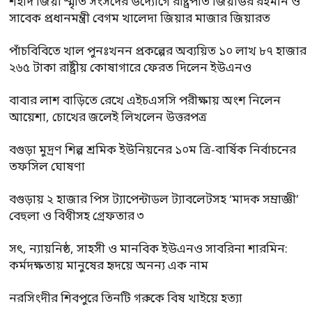
শহীদ জিয়া স্মৃতি সংসদের উদ্যোগে রাষ্ট্রপতি জিয়াউর রহমান ও
সাবেক প্রধানমন্ত্রী বেগম খালেদা জিয়ার মাজার জিয়ারত
পাঁচবিবিতে খাল পুনঃখনন প্রকল্পের অব্যয়িত ১০ লাখ ৮৭ হাজার
২৬৫ টাকা রাষ্ট্রীয় কোষাগারে ফেরত দিলেন ইউএনও
বাবার লাশ বাড়িতে রেখে এইচএসসি পরীক্ষায় অংশ নিলেন
আয়েশা, চোখের জলেই লিখলেন উত্তরপত্র
বগুড়া মুদ্রণ শিল্প শ্রমিক ইউনিয়নের ১০ম ত্রি-বার্ষিক নির্বাচনের
তফসিল ঘোষণা
বগুড়ায় ২ হাজার পিস ট্যাপেন্টাডল ট্যাবলেটসহ ‘মাদক সম্রাজ্ঞী’
বেহুলা ও বিথীসহ গ্রেফতার ৩
সৎ, ন্যায়নিষ্ঠ, সাহসী ও মানবিক ইউএনও সাবরিনা শারমিন:
কর্মদক্ষতায় মানুষের হৃদয়ে অনন্য এক নাম
নরসিংদীর শিবপুরে তিনটি গরুকে বিষ খাইয়ে হত্যা