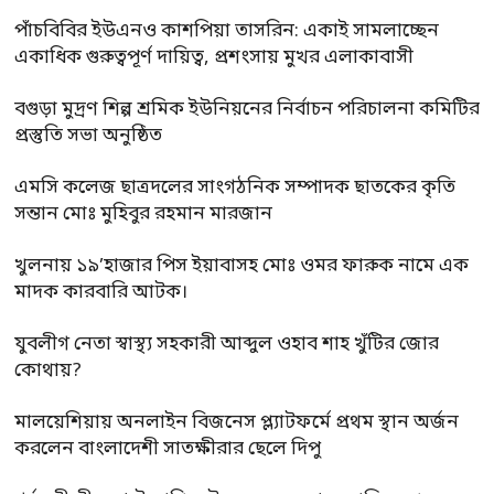
পাঁচবিবির ইউএনও কাশপিয়া তাসরিন: একাই সামলাচ্ছেন
একাধিক গুরুত্বপূর্ণ দায়িত্ব, প্রশংসায় মুখর এলাকাবাসী
বগুড়া মুদ্রণ শিল্প শ্রমিক ইউনিয়নের নির্বাচন পরিচালনা কমিটির
প্রস্তুতি সভা অনুষ্ঠিত
এমসি কলেজ ছাত্রদলের সাংগঠনিক সম্পাদক ছাতকের কৃতি
সন্তান মোঃ মুহিবুর রহমান মারজান
খুলনায় ১৯’হাজার পিস ইয়াবাসহ মোঃ ওমর ফারুক নামে এক
মাদক কারবারি আটক।
যুবলীগ নেতা স্বাস্থ্য সহকারী আব্দুল ওহাব শাহ খুঁটির জোর
কোথায়?
মালয়েশিয়ায় অনলাইন বিজনেস প্ল্যাটফর্মে প্রথম স্থান অর্জন
করলেন বাংলাদেশী সাতক্ষীরার ছেলে দিপু