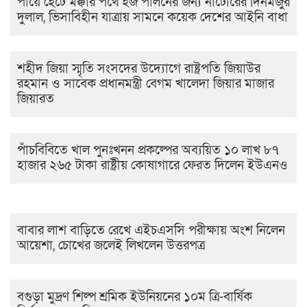
পায়ে হেঁটে মক্কার পথে হজ পালনের জন্য নাটোরের দিনমজুর
দুলাল, ভিসাবিহীন যাত্রায় সামনে কয়েক দেশের আইনি বাধা
শহীদ জিয়া স্মৃতি সংসদের উদ্যোগে রাষ্ট্রপতি জিয়াউর
রহমান ও সাবেক প্রধানমন্ত্রী বেগম খালেদা জিয়ার মাজার
জিয়ারত
পাঁচবিবিতে খাল পুনঃখনন প্রকল্পের অব্যয়িত ১০ লাখ ৮৭
হাজার ২৬৫ টাকা রাষ্ট্রীয় কোষাগারে ফেরত দিলেন ইউএনও
বাবার লাশ বাড়িতে রেখে এইচএসসি পরীক্ষায় অংশ নিলেন
আয়েশা, চোখের জলেই লিখলেন উত্তরপত্র
বগুড়া মুদ্রণ শিল্প শ্রমিক ইউনিয়নের ১০ম ত্রি-বার্ষিক