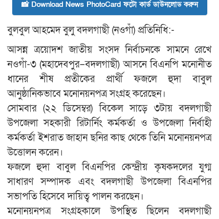
📸 Download News PhotoCard ফটো কার্ড ডাউনলোড করুন
বুলবুল আহমেদ বুলু বদলগাছী (নওগাঁ) প্রতিনিধি:-
আসন্ন ত্রয়োদশ জাতীয় সংসদ নির্বাচনকে সামনে রেখে
নওগাঁ-৩ (মহাদেবপুর–বদলগাছী) আসনে বিএনপি মনোনীত
ধানের শীষ প্রতীকের প্রার্থী ফজলে হুদা বাবুল
আনুষ্ঠানিকভাবে মনোনয়নপত্র সংগ্রহ করেছেন।
সোমবার (২২ ডিসেম্বর) বিকেল সাড়ে ৩টায় বদলগাছী
উপজেলা সহকারী রিটার্নিং কর্মকর্তা ও উপজেলা নির্বাহী
কর্মকর্তা ইশরাত জাহান ছনির কাছ থেকে তিনি মনোনয়নপত্র
উত্তোলন করেন।
ফজলে হুদা বাবুল বিএনপির কেন্দ্রীয় কৃষকদলের যুগ্ম
সাধারণ সম্পাদক এবং বদলগাছী উপজেলা বিএনপির
সভাপতি হিসেবে দায়িত্ব পালন করছেন।
মনোনয়নপত্র সংগ্রহকালে উপস্থিত ছিলেন বদলগাছী