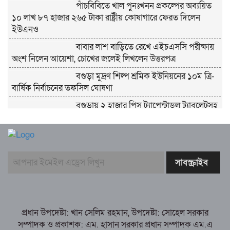
পাঁচবিবিতে খাল পুনঃখনন প্রকল্পের অব্যয়িত
১০ লাখ ৮৭ হাজার ২৬৫ টাকা রাষ্ট্রীয় কোষাগারে ফেরত দিলেন
ইউএনও
বাবার লাশ বাড়িতে রেখে এইচএসসি পরীক্ষায়
অংশ নিলেন আয়েশা, চোখের জলেই লিখলেন উত্তরপত্র
বগুড়া মুদ্রণ শিল্প শ্রমিক ইউনিয়নের ১০ম ত্রি-
বার্ষিক নির্বাচনের তফসিল ঘোষণা
বগুড়ায় ২ হাজার পিস ট্যাপেন্টাডল ট্যাবলেটসহ
‘মাদক সম্রাজ্ঞী’ বেহুলা ও বিথীসহ গ্রেফতার ৩
সৎ, ন্যায়নিষ্ঠ, সাহসী ও মানবিক ইউএনও
সাবরিনা শারমিন: কর্মদক্ষতায় মানুষের হৃদয়ে অনন্য এক নাম
নরসিংদীর শিবপুরে তিনটি গরুকে বিষ খাইয়ে
হত্যা
পাঁচবিবির ইউএনও কাশপিয়া তাসরিন: একাই
সামলাচ্ছেন একাধিক গুরুত্বপূর্ণ দায়িত্ব, প্রশংসায় মুখর এলাকাবাসী
প্রধান উপদেষ্টা: খান সেলিম রহমান, উপদেষ্টা: সোহেল সরকার
বগুড়া মুদ্রণ শিল্প শ্রমিক ইউনিয়নের নির্বাচন
সম্পাদক ও প্রকাশক: এম. হাসান সরকার প্রধান সম্পাদক এম.এ