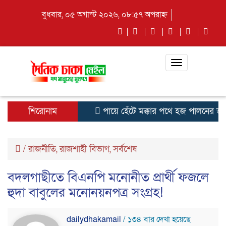
বুধবার, ০৫ অগাস্ট ২০২৬, ০৮:৫৭ অপরাহ্ন
Toggle
navigation
শিরোনাম
পায়ে হেঁটে মক্কার পথে হজ পালনের জন্য
/
রাজনীতি
,
রাজশাহী বিভাগ
,
সর্বশেষ
বদলগাছীতে বিএনপি মনোনীত প্রার্থী ফজলে
হুদা বাবুলের মনোনয়নপত্র সংগ্রহ!
dailydhakamail
/ ১৩৪ বার দেখা হয়েছে