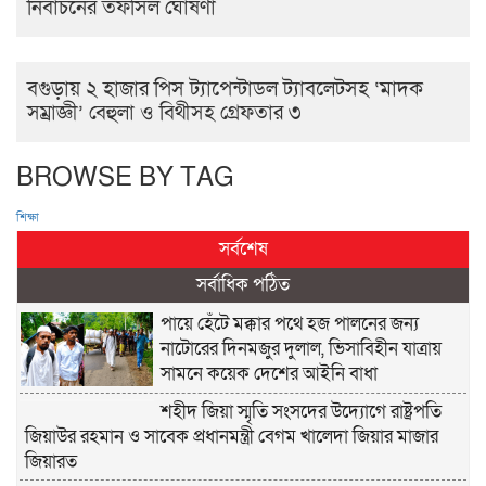
নির্বাচনের তফসিল ঘোষণা
বগুড়ায় ২ হাজার পিস ট্যাপেন্টাডল ট্যাবলেটসহ ‘মাদক
সম্রাজ্ঞী’ বেহুলা ও বিথীসহ গ্রেফতার ৩
BROWSE BY TAG
শিক্ষা
সর্বশেষ
সর্বাধিক পঠিত
পায়ে হেঁটে মক্কার পথে হজ পালনের জন্য
নাটোরের দিনমজুর দুলাল, ভিসাবিহীন যাত্রায়
সামনে কয়েক দেশের আইনি বাধা
শহীদ জিয়া স্মৃতি সংসদের উদ্যোগে রাষ্ট্রপতি
জিয়াউর রহমান ও সাবেক প্রধানমন্ত্রী বেগম খালেদা জিয়ার মাজার
জিয়ারত