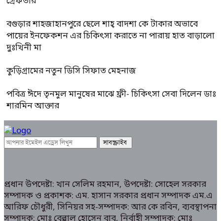
গ্রেফতার
বগুড়ার শাহজাহানপুরে ছেলে শাহ্ বাদশা কে টাকার অভাবে
পায়ের ইনফেকশন এর চিকিৎসা করাতে না পারায় হাত বাড়ালো
দুঃখিনী মা
কুড়িগ্রামের নতুন ডিসি সিফাত মেহনাজ
পবিত্র ঈদে তৃনমুল মানুষের মাঝে ফ্রী- চিকিৎসা সেবা দিলেন ডাঃ
শারমিন আক্তার
প্রধান উপদেষ্টা: খান সেলিম রহমান, উপদেষ্টা: সোহেল সরকার
সম্পাদক ও প্রকাশক: এম. হাসান সরকার প্রধান সম্পাদক এম.এ
আরিফ চৌধুরী, সিনিয়র সহ-সম্পাদক: আর কে রবিন, ব্যবস্থাপনা
সম্পাদক: মোঃ বেল্লাল হোসেন বাবু, নির্বাহী সম্পাদক: মোঃ