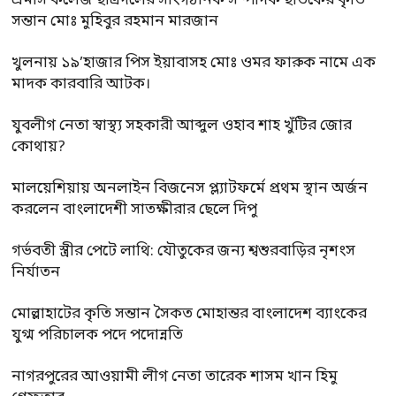
এমসি কলেজ ছাত্রদলের সাংগঠনিক সম্পাদক ছাতকের কৃতি
সন্তান মোঃ মুহিবুর রহমান মারজান
খুলনায় ১৯’হাজার পিস ইয়াবাসহ মোঃ ওমর ফারুক নামে এক
মাদক কারবারি আটক।
যুবলীগ নেতা স্বাস্থ্য সহকারী আব্দুল ওহাব শাহ খুঁটির জোর
কোথায়?
মালয়েশিয়ায় অনলাইন বিজনেস প্ল্যাটফর্মে প্রথম স্থান অর্জন
করলেন বাংলাদেশী সাতক্ষীরার ছেলে দিপু
গর্ভবতী স্ত্রীর পেটে লাথি: যৌতুকের জন্য শ্বশুরবাড়ির নৃশংস
নির্যাতন
মোল্লাহাটের কৃতি সন্তান সৈকত মোহান্তর বাংলাদেশ ব্যাংকের
যুগ্ম পরিচালক পদে পদোন্নতি
নাগরপুরের আওয়ামী লীগ নেতা তারেক শাসম খান হিমু