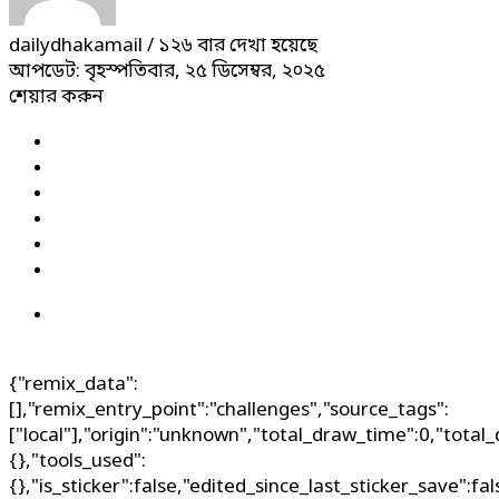
dailydhakamail
/ ১২৬ বার দেখা হয়েছে
আপডেট: বৃহস্পতিবার, ২৫ ডিসেম্বর, ২০২৫
শেয়ার করুন
{"remix_data":
[],"remix_entry_point":"challenges","source_tags":
["local"],"origin":"unknown","total_draw_time":0,"total
{},"tools_used":
{},"is_sticker":false,"edited_since_last_sticker_save":fa