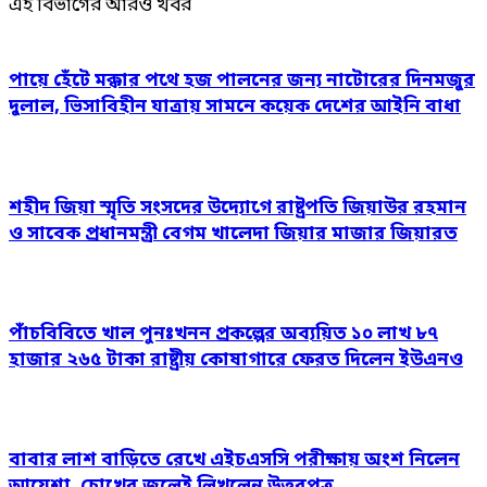
এই বিভাগের আরও খবর
পায়ে হেঁটে মক্কার পথে হজ পালনের জন্য নাটোরের দিনমজুর
দুলাল, ভিসাবিহীন যাত্রায় সামনে কয়েক দেশের আইনি বাধা
শহীদ জিয়া স্মৃতি সংসদের উদ্যোগে রাষ্ট্রপতি জিয়াউর রহমান
ও সাবেক প্রধানমন্ত্রী বেগম খালেদা জিয়ার মাজার জিয়ারত
পাঁচবিবিতে খাল পুনঃখনন প্রকল্পের অব্যয়িত ১০ লাখ ৮৭
হাজার ২৬৫ টাকা রাষ্ট্রীয় কোষাগারে ফেরত দিলেন ইউএনও
বাবার লাশ বাড়িতে রেখে এইচএসসি পরীক্ষায় অংশ নিলেন
আয়েশা, চোখের জলেই লিখলেন উত্তরপত্র