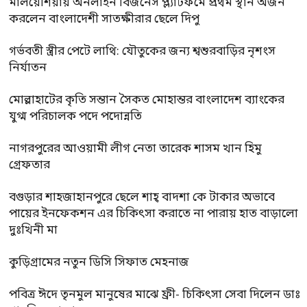
মালয়েশিয়ায় অনলাইন বিজনেস প্ল্যাটফর্মে প্রথম স্থান অর্জন
করলেন বাংলাদেশী সাতক্ষীরার ছেলে দিপু
গর্ভবতী স্ত্রীর পেটে লাথি: যৌতুকের জন্য শ্বশুরবাড়ির নৃশংস
নির্যাতন
মোল্লাহাটের কৃতি সন্তান সৈকত মোহান্তর বাংলাদেশ ব্যাংকের
যুগ্ম পরিচালক পদে পদোন্নতি
নাগরপুরের আওয়ামী লীগ নেতা তারেক শাসম খান হিমু
গ্রেফতার
বগুড়ার শাহজাহানপুরে ছেলে শাহ্ বাদশা কে টাকার অভাবে
পায়ের ইনফেকশন এর চিকিৎসা করাতে না পারায় হাত বাড়ালো
দুঃখিনী মা
কুড়িগ্রামের নতুন ডিসি সিফাত মেহনাজ
পবিত্র ঈদে তৃনমুল মানুষের মাঝে ফ্রী- চিকিৎসা সেবা দিলেন ডাঃ