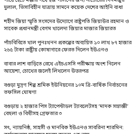
পায়ে হেঁটে মক্কার পথে হজ পালনের জন্য নাটোরের দিনমজুর
দুলাল, ভিসাবিহীন যাত্রায় সামনে কয়েক দেশের আইনি বাধা
শহীদ জিয়া স্মৃতি সংসদের উদ্যোগে রাষ্ট্রপতি জিয়াউর রহমান ও
সাবেক প্রধানমন্ত্রী বেগম খালেদা জিয়ার মাজার জিয়ারত
পাঁচবিবিতে খাল পুনঃখনন প্রকল্পের অব্যয়িত ১০ লাখ ৮৭ হাজার
২৬৫ টাকা রাষ্ট্রীয় কোষাগারে ফেরত দিলেন ইউএনও
বাবার লাশ বাড়িতে রেখে এইচএসসি পরীক্ষায় অংশ নিলেন
আয়েশা, চোখের জলেই লিখলেন উত্তরপত্র
বগুড়া মুদ্রণ শিল্প শ্রমিক ইউনিয়নের ১০ম ত্রি-বার্ষিক নির্বাচনের
তফসিল ঘোষণা
বগুড়ায় ২ হাজার পিস ট্যাপেন্টাডল ট্যাবলেটসহ ‘মাদক সম্রাজ্ঞী’
বেহুলা ও বিথীসহ গ্রেফতার ৩
সৎ, ন্যায়নিষ্ঠ, সাহসী ও মানবিক ইউএনও সাবরিনা শারমিন: