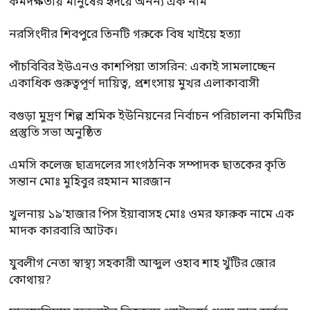
কর্মদক্ষতায় মানুষের হৃদয়ে অনন্য এক নাম
নরসিংদীর শিবপুরে তিনটি গরুকে বিষ খাইয়ে হত্যা
পাঁচবিবির ইউএনও কাশপিয়া তাসরিন: একাই সামলাচ্ছেন
একাধিক গুরুত্বপূর্ণ দায়িত্ব, প্রশংসায় মুখর এলাকাবাসী
বগুড়া মুদ্রণ শিল্প শ্রমিক ইউনিয়নের নির্বাচন পরিচালনা কমিটির
প্রস্তুতি সভা অনুষ্ঠিত
এমসি কলেজ ছাত্রদলের সাংগঠনিক সম্পাদক ছাতকের কৃতি
সন্তান মোঃ মুহিবুর রহমান মারজান
খুলনায় ১৯’হাজার পিস ইয়াবাসহ মোঃ ওমর ফারুক নামে এক
মাদক কারবারি আটক।
যুবলীগ নেতা স্বাস্থ্য সহকারী আব্দুল ওহাব শাহ খুঁটির জোর
কোথায়?