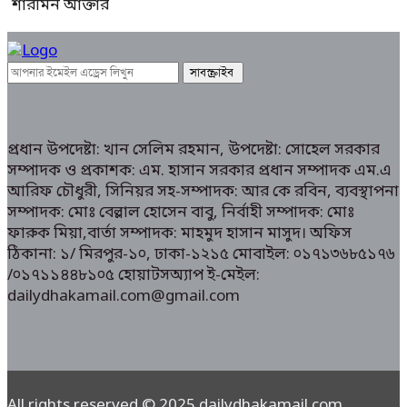
শারমিন আক্তার
প্রধান উপদেষ্টা: খান সেলিম রহমান, উপদেষ্টা: সোহেল সরকার
সম্পাদক ও প্রকাশক: এম. হাসান সরকার প্রধান সম্পাদক এম.এ
আরিফ চৌধুরী, সিনিয়র সহ-সম্পাদক: আর কে রবিন, ব্যবস্থাপনা
সম্পাদক: মোঃ বেল্লাল হোসেন বাবু, নির্বাহী সম্পাদক: মোঃ
ফারুক মিয়া,বার্তা সম্পাদক: মাহমুদ হাসান মাসুদ। অফিস
ঠিকানা: ১/ মিরপুর-১০, ঢাকা-১২১৫ মোবাইল: ০১৭১৩৬৮৫১৭৬
/০১৭১১৪৪৮১০৫ হোয়াটসঅ্যাপ ই-মেইল:
dailydhakamail.com@gmail.com
All rights reserved © 2025 dailydhakamail.com