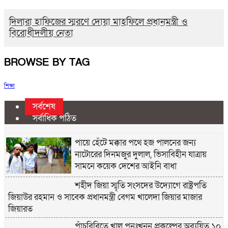
দিলারা হাফিজের স্মরণে দোয়া মাহফিলে প্রধানমন্ত্রী ও
বিরোধীদলীয় নেতা
BROWSE BY TAG
শিক্ষা
সর্বশেষ
সর্বাধিক পঠিত
পায়ে হেঁটে মক্কার পথে হজ পালনের জন্য
নাটোরের দিনমজুর দুলাল, ভিসাবিহীন যাত্রায়
সামনে কয়েক দেশের আইনি বাধা
শহীদ জিয়া স্মৃতি সংসদের উদ্যোগে রাষ্ট্রপতি
জিয়াউর রহমান ও সাবেক প্রধানমন্ত্রী বেগম খালেদা জিয়ার মাজার
জিয়ারত
পাঁচবিবিতে খাল পুনঃখনন প্রকল্পের অব্যয়িত ১০