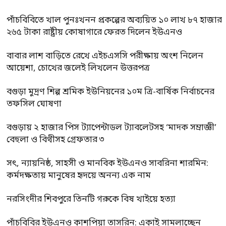
পাঁচবিবিতে খাল পুনঃখনন প্রকল্পের অব্যয়িত ১০ লাখ ৮৭ হাজার
২৬৫ টাকা রাষ্ট্রীয় কোষাগারে ফেরত দিলেন ইউএনও
বাবার লাশ বাড়িতে রেখে এইচএসসি পরীক্ষায় অংশ নিলেন
আয়েশা, চোখের জলেই লিখলেন উত্তরপত্র
বগুড়া মুদ্রণ শিল্প শ্রমিক ইউনিয়নের ১০ম ত্রি-বার্ষিক নির্বাচনের
তফসিল ঘোষণা
বগুড়ায় ২ হাজার পিস ট্যাপেন্টাডল ট্যাবলেটসহ ‘মাদক সম্রাজ্ঞী’
বেহুলা ও বিথীসহ গ্রেফতার ৩
সৎ, ন্যায়নিষ্ঠ, সাহসী ও মানবিক ইউএনও সাবরিনা শারমিন:
কর্মদক্ষতায় মানুষের হৃদয়ে অনন্য এক নাম
নরসিংদীর শিবপুরে তিনটি গরুকে বিষ খাইয়ে হত্যা
পাঁচবিবির ইউএনও কাশপিয়া তাসরিন: একাই সামলাচ্ছেন