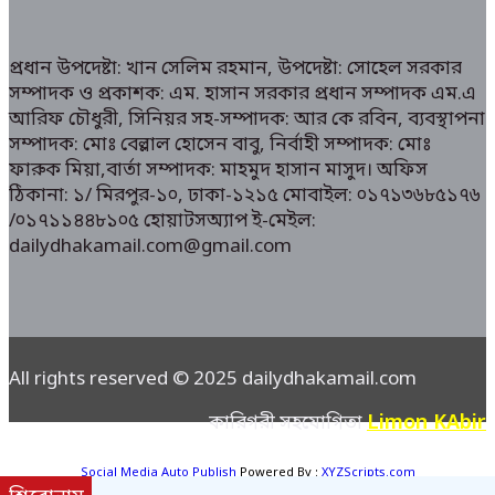
প্রধান উপদেষ্টা: খান সেলিম রহমান, উপদেষ্টা: সোহেল সরকার
সম্পাদক ও প্রকাশক: এম. হাসান সরকার প্রধান সম্পাদক এম.এ
আরিফ চৌধুরী, সিনিয়র সহ-সম্পাদক: আর কে রবিন, ব্যবস্থাপনা
সম্পাদক: মোঃ বেল্লাল হোসেন বাবু, নির্বাহী সম্পাদক: মোঃ
ফারুক মিয়া,বার্তা সম্পাদক: মাহমুদ হাসান মাসুদ। অফিস
ঠিকানা: ১/ মিরপুর-১০, ঢাকা-১২১৫ মোবাইল: ০১৭১৩৬৮৫১৭৬
/০১৭১১৪৪৮১০৫ হোয়াটসঅ্যাপ ই-মেইল:
dailydhakamail.com@gmail.com
All rights reserved © 2025 dailydhakamail.com
Limon KAbir
কারিগরী সহযোগিতা
Social Media Auto Publish
Powered By :
XYZScripts.com