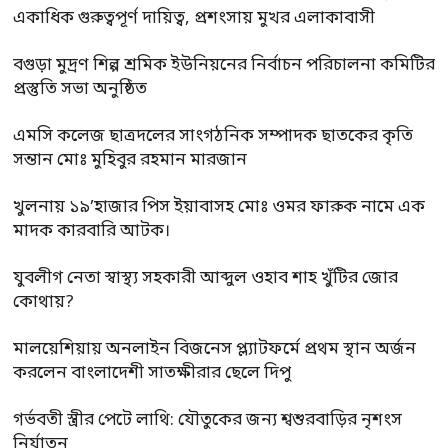
একাধিক গুরুত্বপূর্ণ দায়িত্ব, প্রশংসায় মুখর এলাকাবাসী
বগুড়া মুদ্রণ শিল্প শ্রমিক ইউনিয়নের নির্বাচন পরিচালনা কমিটির
প্রস্তুতি সভা অনুষ্ঠিত
এমসি কলেজ ছাত্রদলের সাংগঠনিক সম্পাদক ছাতকের কৃতি
সন্তান মোঃ মুহিবুর রহমান মারজান
খুলনায় ১৯’হাজার পিস ইয়াবাসহ মোঃ ওমর ফারুক নামে এক
মাদক কারবারি আটক।
যুবলীগ নেতা স্বাস্থ্য সহকারী আব্দুল ওহাব শাহ খুঁটির জোর
কোথায়?
মালয়েশিয়ায় অনলাইন বিজনেস প্ল্যাটফর্মে প্রথম স্থান অর্জন
করলেন বাংলাদেশী সাতক্ষীরার ছেলে দিপু
গর্ভবতী স্ত্রীর পেটে লাথি: যৌতুকের জন্য শ্বশুরবাড়ির নৃশংস
নির্যাতন