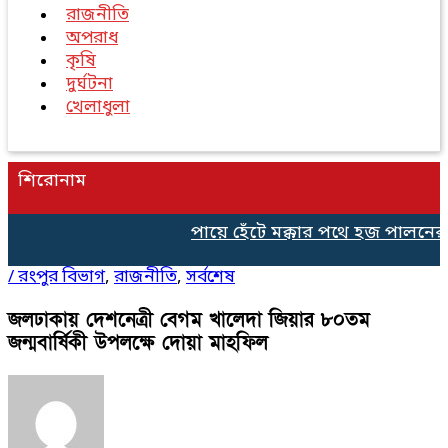
রাজনীতি
অপরাধ
কৃষি
দুর্ঘটনা
খেলাধুলা
শিরোনাম
পায়ে হেঁটে মক্কার পথে হজ পালনের 
/
রংপুর বিভাগ
,
রাজনীতি
,
সর্বশেষ
জলঢাকায় দেশনেত্রী বেগম খালেদা জিয়ার ৮০তম
জন্মবার্ষিকী উপলক্ষে দোয়া মাহফিল