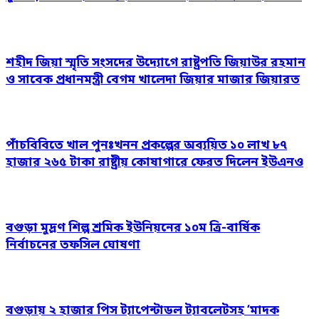
শহীদ জিয়া স্মৃতি সংসদের উদ্যোগে রাষ্ট্রপতি জিয়াউর রহমান
ও সাবেক প্রধানমন্ত্রী বেগম খালেদা জিয়ার মাজার জিয়ারত
পাঁচবিবিতে খাল পুনঃখনন প্রকল্পের অব্যয়িত ১০ লাখ ৮৭
হাজার ২৬৫ টাকা রাষ্ট্রীয় কোষাগারে ফেরত দিলেন ইউএনও
বগুড়া মুদ্রণ শিল্প শ্রমিক ইউনিয়নের ১০ম ত্রি-বার্ষিক
নির্বাচনের তফসিল ঘোষণা
বগুড়ায় ২ হাজার পিস ট্যাপেন্টাডল ট্যাবলেটসহ ‘মাদক