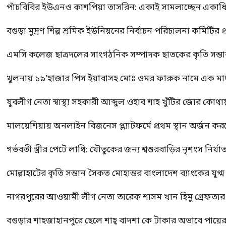
পাঁচবিবির ইউএনও কাশপিয়া তাসরিন: একাই সামলাচ্ছেন একাধিক গুর
বগুড়া মুদ্রণ শিল্প শ্রমিক ইউনিয়নের নির্বাচন পরিচালনা কমিটির প্র
এমসি কলেজ ছাত্রদলের সাংগঠনিক সম্পাদক ছাতকের কৃতি সন্তা
খুলনায় ১৯’হাজার পিস ইয়াবাসহ মোঃ ওমর ফারুক নামে এক 
যুবলীগ নেতা স্বাস্থ্য সহকারী আব্দুল ওহাব শাহ খুঁটির জোর কোথা
মালয়েশিয়ায় অনলাইন বিজনেস প্ল্যাটফর্মে প্রথম স্থান অর্জন ক
গর্ভবতী স্ত্রীর পেটে লাথি: যৌতুকের জন্য শ্বশুরবাড়ির নৃশংস নির্যা
মোল্লাহাটের কৃতি সন্তান সৈকত মোহান্তর বাংলাদেশ ব্যাংকের যুগ
নাগরপুরের আওয়ামী লীগ নেতা তারেক শাসম খান হিমু গ্রেফতার
বগুড়ার শাহজাহানপুরে ছেলে শাহ্ বাদশা কে টাকার অভাবে পায়