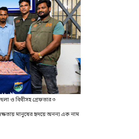
বেহুলা ও বিথীসহ গ্রেফতার ৩
দক্ষতায় মানুষের হৃদয়ে অনন্য এক নাম