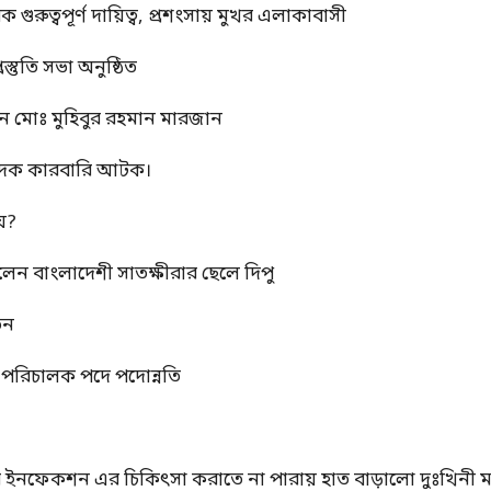
ুত্বপূর্ণ দায়িত্ব, প্রশংসায় মুখর এলাকাবাসী
স্তুতি সভা অনুষ্ঠিত
ন মোঃ মুহিবুর রহমান মারজান
মাদক কারবারি আটক।
য়?
রলেন বাংলাদেশী সাতক্ষীরার ছেলে দিপু
তন
্ম পরিচালক পদে পদোন্নতি
ের ইনফেকশন এর চিকিৎসা করাতে না পারায় হাত বাড়ালো দুঃখিনী ম