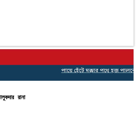
পায়ে হেঁটে মক্কার পথে হজ পালনের জন
তালুকদার রানা